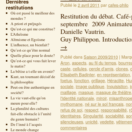
Dernières
Publié le
2 avril 2011
par
cafes-philo
restitutions
Où est passé le meilleur des
Restitution du débat. Café
mondes ?
septembre 2009 Animateur
A priori et préjugés
Qu’est-ce qui me constitue?
Danielle Vaut
L’Athéisme
Guy Philippon. Introductio
Altruisme et Egoïsme
L’influence, un bienfait?
→
Qu’est-ce qu’être normal
Quelle place pour le doute?
Publié dans
Saison 2009/2010
|
Marq
Qu’est-ce qui vous fait lever
Aron
,
aspects
,
au fil du temps
,
bourre
le matin?
caste
,
cellules
,
cercle d'amis
,
clones
,
La bêtise a t-elle un avenir?
Elisabeth Badinter
,
en représentation
Kant, un tournant décisif de
foetus
,
fonction
,
grillage
,
Héraclite
,
Hu
la philosophie
sociale
,
image publique
,
Inquisistion
,
j
Peut-on être authentique en
maillage
,
masque
,
masque de théâtre
société?
l'identité nationale
,
miroir
,
misanthrop
La vie vaut-elle qu’on
meure pour elle?
mythomane
,
né sur le sol français
,
non
La pluralité des cultures
refus de soi
,
respect
,
responsabilité
,
r
fait-elle obstacle à l’unité
identitaires
,
Singularité
,
sociabilité
,
son
du genre humain?
silencieuses
,
unicité
,
vedette
,
vêtement
De l’inné à l’acquis
commentaires
Le monde change