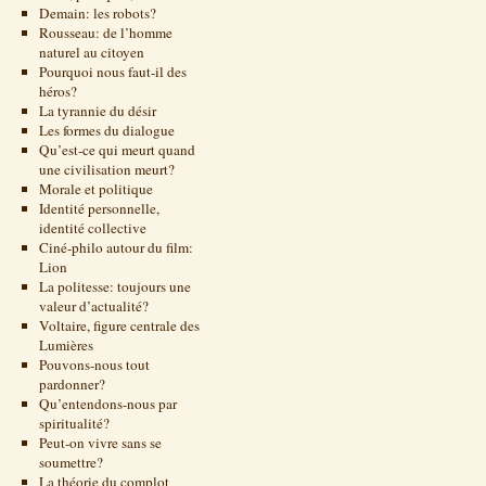
Demain: les robots?
Rousseau: de l’homme
naturel au citoyen
Pourquoi nous faut-il des
héros?
La tyrannie du désir
Les formes du dialogue
Qu’est-ce qui meurt quand
une civilisation meurt?
Morale et politique
Identité personnelle,
identité collective
Ciné-philo autour du film:
Lion
La politesse: toujours une
valeur d’actualité?
Voltaire, figure centrale des
Lumières
Pouvons-nous tout
pardonner?
Qu’entendons-nous par
spiritualité?
Peut-on vivre sans se
soumettre?
La théorie du complot