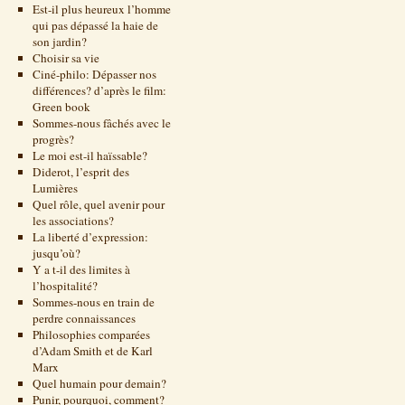
Est-il plus heureux l’homme
qui pas dépassé la haie de
son jardin?
Choisir sa vie
Ciné-philo: Dépasser nos
différences? d’après le film:
Green book
Sommes-nous fâchés avec le
progrès?
Le moi est-il haïssable?
Diderot, l’esprit des
Lumières
Quel rôle, quel avenir pour
les associations?
La liberté d’expression:
jusqu’où?
Y a t-il des limites à
l’hospitalité?
Sommes-nous en train de
perdre connaissances
Philosophies comparées
d’Adam Smith et de Karl
Marx
Quel humain pour demain?
Punir, pourquoi, comment?