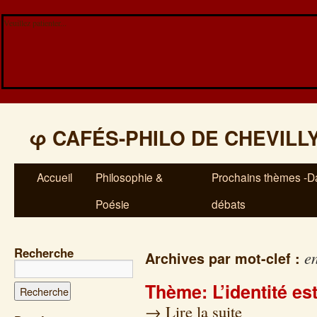
Veuillez patienter...
φ
CAFÉS-PHILO DE CHEVILL
Accueil
Philosophie &
Prochains thèmes -Da
Poésie
débats
Recherche
e
Archives par mot-clef :
Thème: L’identité es
→
Lire la suite