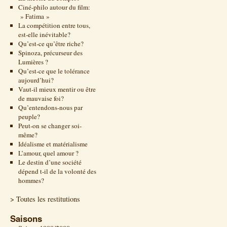
Ciné-philo autour du film:
» Fatima »
La compétition entre tous,
est-elle inévitable?
Qu’est-ce qu’être riche?
Spinoza, précurseur des
Lumières ?
Qu’est-ce que le tolérance
aujourd’hui?
Vaut-il mieux mentir ou être
de mauvaise foi?
Qu’entendons-nous par
peuple?
Peut-on se changer soi-
même?
Idéalisme et matérialisme
L’amour, quel amour ?
Le destin d’une société
dépend t-il de la volonté des
hommes?
> Toutes les restitutions
Saisons