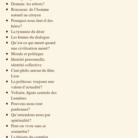
Demain: les robots?
Rousseau: de l’homme
naturel au citoyen
Pourquoi nous faut-il des
héros?
La tyrannie du désir
Les formes du dialogue
Qu’est-ce qui meurt quand
une civilisation meurt?
Morale et politique
Identité personnelle,
identité collective
Ciné-philo autour du film:
Lion
La politesse: toujours une
valeur d’actualité?
Voltaire, figure centrale des
Lumières
Pouvons-nous tout
pardonner?
Qu’entendons-nous par
spiritualité?
Peut-on vivre sans se
soumettre?
La théorie du complot