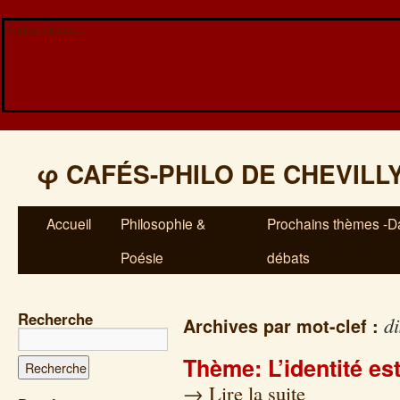
Veuillez patienter...
φ
CAFÉS-PHILO DE CHEVILL
Accueil
Philosophie &
Prochains thèmes -Da
Poésie
débats
Recherche
d
Archives par mot-clef :
Thème: L’identité es
→
Lire la suite