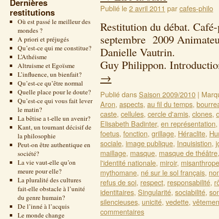
Dernières
Publié le
2 avril 2011
par
cafes-philo
restitutions
Où est passé le meilleur des
Restitution du débat. Café
mondes ?
septembre 2009 Animateur
A priori et préjugés
Qu’est-ce qui me constitue?
Danielle Vaut
L’Athéisme
Guy Philippon. Introductio
Altruisme et Egoïsme
L’influence, un bienfait?
→
Qu’est-ce qu’être normal
Quelle place pour le doute?
Publié dans
Saison 2009/2010
|
Marq
Qu’est-ce qui vous fait lever
Aron
,
aspects
,
au fil du temps
,
bourre
le matin?
caste
,
cellules
,
cercle d'amis
,
clones
,
La bêtise a t-elle un avenir?
Elisabeth Badinter
,
en représentation
Kant, un tournant décisif de
foetus
,
fonction
,
grillage
,
Héraclite
,
Hu
la philosophie
sociale
,
image publique
,
Inquisistion
,
j
Peut-on être authentique en
maillage
,
masque
,
masque de théâtre
société?
l'identité nationale
,
miroir
,
misanthrop
La vie vaut-elle qu’on
meure pour elle?
mythomane
,
né sur le sol français
,
non
La pluralité des cultures
refus de soi
,
respect
,
responsabilité
,
r
fait-elle obstacle à l’unité
identitaires
,
Singularité
,
sociabilité
,
son
du genre humain?
silencieuses
,
unicité
,
vedette
,
vêtement
De l’inné à l’acquis
commentaires
Le monde change