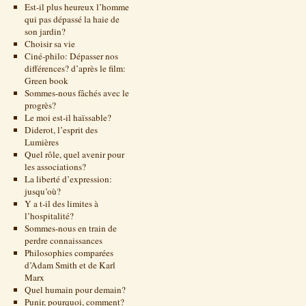
Est-il plus heureux l’homme
qui pas dépassé la haie de
son jardin?
Choisir sa vie
Ciné-philo: Dépasser nos
différences? d’après le film:
Green book
Sommes-nous fâchés avec le
progrès?
Le moi est-il haïssable?
Diderot, l’esprit des
Lumières
Quel rôle, quel avenir pour
les associations?
La liberté d’expression:
jusqu’où?
Y a t-il des limites à
l’hospitalité?
Sommes-nous en train de
perdre connaissances
Philosophies comparées
d’Adam Smith et de Karl
Marx
Quel humain pour demain?
Punir, pourquoi, comment?