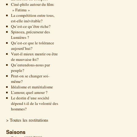
Ciné-philo autour du film:
» Fatima »
La compétition entre tous,
est-elle inévitable?
Qu’est-ce qu’être riche?
Spinoza, précurseur des
Lumières ?
Qu’est-ce que le tolérance
aujourd’hui?
Vaut-il mieux mentir ou être
de mauvaise foi?
Qu’entendons-nous par
peuple?
Peut-on se changer soi-
même?
Idéalisme et matérialisme
L’amour, quel amour ?
Le destin d’une société
dépend t-il de la volonté des
hommes?
> Toutes les restitutions
Saisons