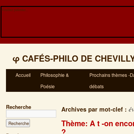
Veuillez patienter...
φ
CAFÉS-PHILO DE CHEVILL
Accueil
Philosophie &
Prochains thèmes -Da
Poésie
débats
Recherche
év
Archives par mot-clef :
Thème: A t -on encor
?