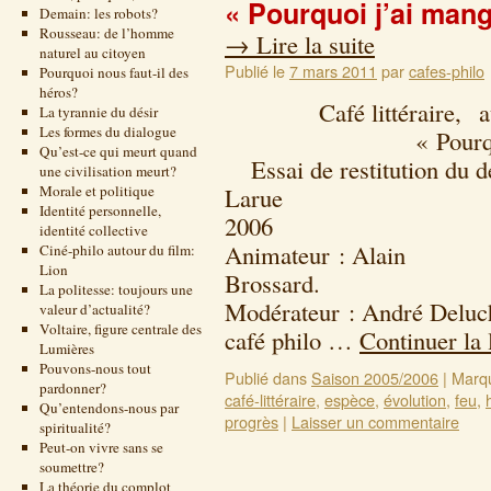
« Pourquoi j’ai man
Demain: les robots?
Rousseau: de l’homme
→
Lire la suite
naturel au citoyen
Publié le
7 mars 2011
par
cafes-philo
Pourquoi nous faut-il des
héros?
Café littéraire, autou
La tyrannie du désir
Les formes du dialogue
« Pourquoi j’ai 
Qu’est-ce qui meurt quand
Essai de restitution du dé
une civilisation meurt?
Morale et politique
Larue 22 f
Identité personnelle,
2
identité collective
Animateur : Alain
Ciné-philo autour du film:
Lion
Bros
La politesse: toujours une
Modérateur : André Deluc
valeur d’actualité?
Voltaire, figure centrale des
café philo …
Continuer la 
Lumières
Pouvons-nous tout
Publié dans
Saison 2005/2006
|
Marq
pardonner?
café-littéraire
,
espèce
,
évolution
,
feu
,
Qu’entendons-nous par
progrès
|
Laisser un commentaire
spiritualité?
Peut-on vivre sans se
soumettre?
La théorie du complot