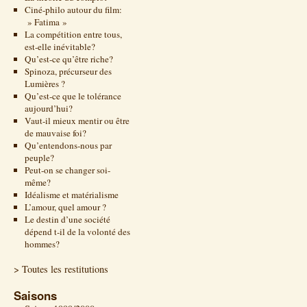
Ciné-philo autour du film:
» Fatima »
La compétition entre tous,
est-elle inévitable?
Qu’est-ce qu’être riche?
Spinoza, précurseur des
Lumières ?
Qu’est-ce que le tolérance
aujourd’hui?
Vaut-il mieux mentir ou être
de mauvaise foi?
Qu’entendons-nous par
peuple?
Peut-on se changer soi-
même?
Idéalisme et matérialisme
L’amour, quel amour ?
Le destin d’une société
dépend t-il de la volonté des
hommes?
> Toutes les restitutions
Saisons