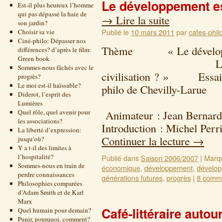
Le développement es
Est-il plus heureux l’homme
qui pas dépassé la haie de
→
Lire la suite
son jardin?
Publié le
10 mars 2011
par
cafes-phil
Choisir sa vie
Ciné-philo: Dépasser nos
Thème « Le développeme
différences? d’après le film:
Green book
Le progrès en
Sommes-nous fâchés avec le
civilisation ? » Essai de
progrès?
Le moi est-il haïssable?
philo de Chevilly-Larue
Diderot, l’esprit des
25 octo
Lumières
Quel rôle, quel avenir pour
Animateur : Jean Bernard
les associations?
Introduction : Michel Perr
La liberté d’expression:
Continuer la lecture
→
jusqu’où?
Y a t-il des limites à
l’hospitalité?
Publié dans
Saison 2006/2007
|
Marq
Sommes-nous en train de
économique
,
développement
,
dévelop
perdre connaissances
générations futures
,
progrès
|
8 comme
Philosophies comparées
d’Adam Smith et de Karl
Marx
Café-littéraire auto
Quel humain pour demain?
Punir, pourquoi, comment?