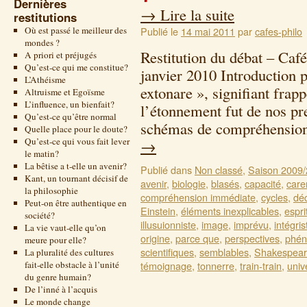
Dernières
→
Lire la suite
restitutions
Où est passé le meilleur des
Publié le
14 mai 2011
par
cafes-philo
mondes ?
Restitution du débat – Caf
A priori et préjugés
Qu’est-ce qui me constitue?
janvier 2010 Introduction 
L’Athéisme
extonare », signifiant frap
Altruisme et Egoïsme
L’influence, un bienfait?
l’étonnement fut de nos pr
Qu’est-ce qu’être normal
schémas de compréhensio
Quelle place pour le doute?
Qu’est-ce qui vous fait lever
→
le matin?
La bêtise a t-elle un avenir?
Publié dans
Non classé
,
Saison 2009
Kant, un tournant décisif de
avenir
,
biologie
,
blasés
,
capacité
,
care
la philosophie
compréhension immédiate
,
cycles
,
déc
Peut-on être authentique en
Einstein
,
éléments inexplicables
,
espri
société?
illusuionniste
,
image
,
imprévu
,
intégris
La vie vaut-elle qu’on
origine
,
parce que
,
perspectives
,
phé
meure pour elle?
scientifiques
,
semblables
,
Shakespea
La pluralité des cultures
fait-elle obstacle à l’unité
témoignage
,
tonnerre
,
train-train
,
univ
du genre humain?
De l’inné à l’acquis
Le monde change