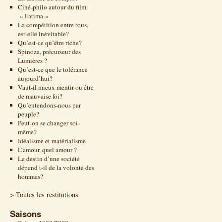
Ciné-philo autour du film:
» Fatima »
La compétition entre tous,
est-elle inévitable?
Qu’est-ce qu’être riche?
Spinoza, précurseur des
Lumières ?
Qu’est-ce que le tolérance
aujourd’hui?
Vaut-il mieux mentir ou être
de mauvaise foi?
Qu’entendons-nous par
peuple?
Peut-on se changer soi-
même?
Idéalisme et matérialisme
L’amour, quel amour ?
Le destin d’une société
dépend t-il de la volonté des
hommes?
> Toutes les restitutions
Saisons