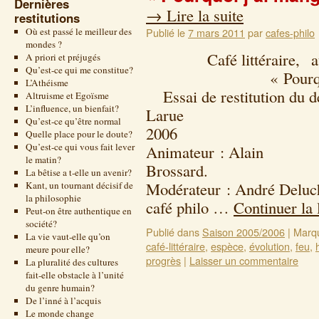
Dernières
→
Lire la suite
restitutions
Où est passé le meilleur des
Publié le
7 mars 2011
par
cafes-philo
mondes ?
Café littéraire, autou
A priori et préjugés
Qu’est-ce qui me constitue?
« Pourquoi j’ai 
L’Athéisme
Essai de restitution du dé
Altruisme et Egoïsme
L’influence, un bienfait?
Larue 22 f
Qu’est-ce qu’être normal
2
Quelle place pour le doute?
Qu’est-ce qui vous fait lever
Animateur : Alain
le matin?
Bros
La bêtise a t-elle un avenir?
Modérateur : André Deluc
Kant, un tournant décisif de
la philosophie
café philo …
Continuer la 
Peut-on être authentique en
société?
Publié dans
Saison 2005/2006
|
Marq
La vie vaut-elle qu’on
café-littéraire
,
espèce
,
évolution
,
feu
,
meure pour elle?
progrès
|
Laisser un commentaire
La pluralité des cultures
fait-elle obstacle à l’unité
du genre humain?
De l’inné à l’acquis
Le monde change