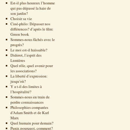
Est-il plus heureux l’homme
qui pas dépassé la haie de
son jardin?
Choisir sa vie
Ciné-philo: Dépasser nos
différences? d’après le film:
Green book
Sommes-nous fâchés avec le
progrès?
Le moi est-il haïssable?
Diderot, l’esprit des
Lumières
Quel rôle, quel avenir pour
les associations?
La liberté d’expression:
jusqu’où?
Y a t-il des limites à
l’hospitalité?
Sommes-nous en train de
perdre connaissances
Philosophies comparées
d’Adam Smith et de Karl
Marx
Quel humain pour demain?
Punir, pourquoi, comment?