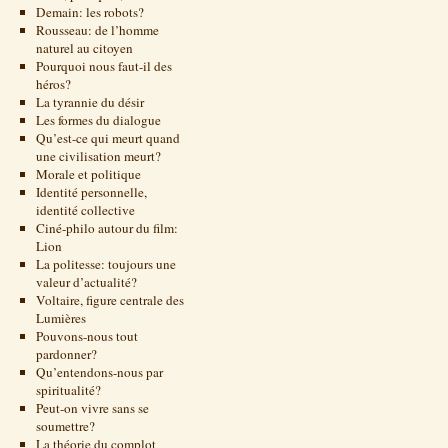
Demain: les robots?
Rousseau: de l’homme
naturel au citoyen
Pourquoi nous faut-il des
héros?
La tyrannie du désir
Les formes du dialogue
Qu’est-ce qui meurt quand
une civilisation meurt?
Morale et politique
Identité personnelle,
identité collective
Ciné-philo autour du film:
Lion
La politesse: toujours une
valeur d’actualité?
Voltaire, figure centrale des
Lumières
Pouvons-nous tout
pardonner?
Qu’entendons-nous par
spiritualité?
Peut-on vivre sans se
soumettre?
La théorie du complot