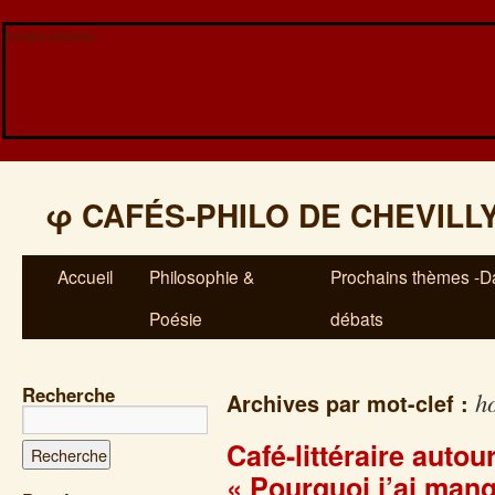
Veuillez patienter...
φ
CAFÉS-PHILO DE CHEVILL
Accueil
Philosophie &
Prochains thèmes -Da
Poésie
débats
Recherche
h
Archives par mot-clef :
Café-littéraire auto
« Pourquoi j’ai man