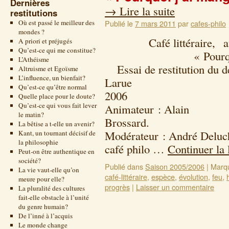
Dernières
→
Lire la suite
restitutions
Où est passé le meilleur des
Publié le
7 mars 2011
par
cafes-philo
mondes ?
Café littéraire, autou
A priori et préjugés
Qu’est-ce qui me constitue?
« Pourquoi j’ai 
L’Athéisme
Essai de restitution du dé
Altruisme et Egoïsme
L’influence, un bienfait?
Larue 22 f
Qu’est-ce qu’être normal
2
Quelle place pour le doute?
Qu’est-ce qui vous fait lever
Animateur : Alain
le matin?
Bros
La bêtise a t-elle un avenir?
Modérateur : André Deluc
Kant, un tournant décisif de
la philosophie
café philo …
Continuer la 
Peut-on être authentique en
société?
Publié dans
Saison 2005/2006
|
Marq
La vie vaut-elle qu’on
café-littéraire
,
espèce
,
évolution
,
feu
,
meure pour elle?
progrès
|
Laisser un commentaire
La pluralité des cultures
fait-elle obstacle à l’unité
du genre humain?
De l’inné à l’acquis
Le monde change