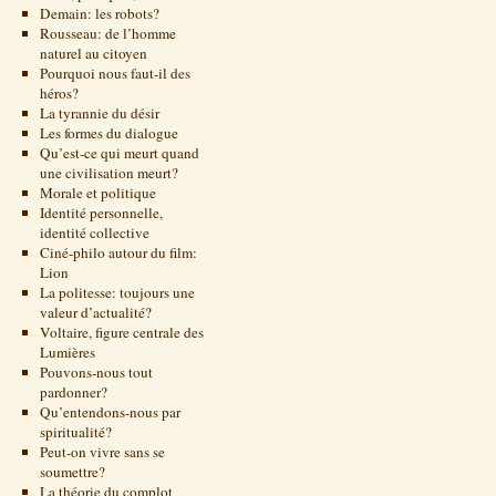
Demain: les robots?
Rousseau: de l’homme
naturel au citoyen
Pourquoi nous faut-il des
héros?
La tyrannie du désir
Les formes du dialogue
Qu’est-ce qui meurt quand
une civilisation meurt?
Morale et politique
Identité personnelle,
identité collective
Ciné-philo autour du film:
Lion
La politesse: toujours une
valeur d’actualité?
Voltaire, figure centrale des
Lumières
Pouvons-nous tout
pardonner?
Qu’entendons-nous par
spiritualité?
Peut-on vivre sans se
soumettre?
La théorie du complot