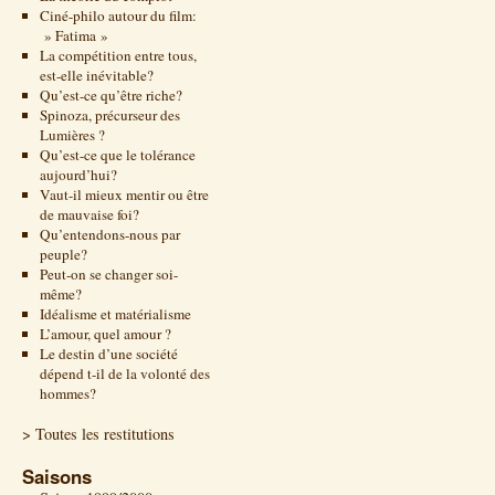
Ciné-philo autour du film:
» Fatima »
La compétition entre tous,
est-elle inévitable?
Qu’est-ce qu’être riche?
Spinoza, précurseur des
Lumières ?
Qu’est-ce que le tolérance
aujourd’hui?
Vaut-il mieux mentir ou être
de mauvaise foi?
Qu’entendons-nous par
peuple?
Peut-on se changer soi-
même?
Idéalisme et matérialisme
L’amour, quel amour ?
Le destin d’une société
dépend t-il de la volonté des
hommes?
> Toutes les restitutions
Saisons