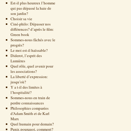
Est-il plus heureux l’homme
qui pas dépassé la haie de
son jardin?
Choisir sa vie
Ciné-philo: Dépasser nos
différences? d’après le film:
Green book
Sommes-nous fâchés avec le
progrès?
Le moi est-il haïssable?
Diderot, l’esprit des
Lumières
Quel rôle, quel avenir pour
les associations?
La liberté d’expression:
jusqu’où?
Y a t-il des limites à
l’hospitalité?
Sommes-nous en train de
perdre connaissances
Philosophies comparées
d’Adam Smith et de Karl
Marx
Quel humain pour demain?
Punir, pourquoi, comment?