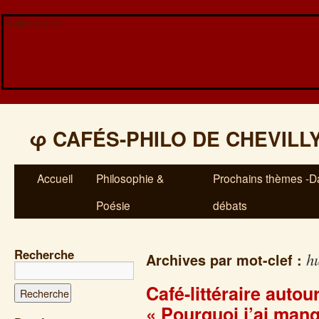
Veuillez patienter...
φ
CAFÉS-PHILO DE CHEVILL
Accueil
Philosophie &
Prochains thèmes -Da
Poésie
débats
Recherche
h
Archives par mot-clef :
Café-littéraire auto
« Pourquoi j’ai man