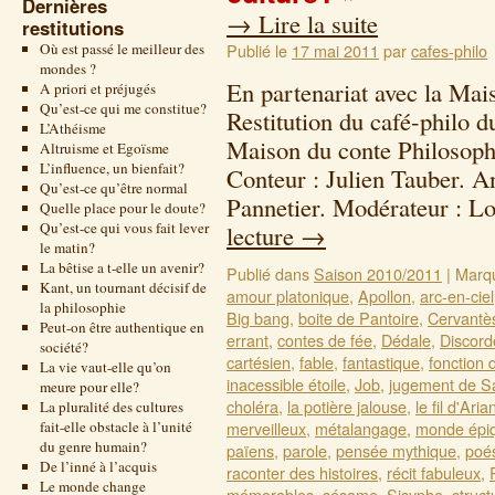
Dernières
→
Lire la suite
restitutions
Où est passé le meilleur des
Publié le
17 mai 2011
par
cafes-philo
mondes ?
En partenariat avec la Mai
A priori et préjugés
Qu’est-ce qui me constitue?
Restitution du café-philo 
L’Athéisme
Maison du conte Philosoph
Altruisme et Egoïsme
L’influence, un bienfait?
Conteur : Julien Tauber. A
Qu’est-ce qu’être normal
Pannetier. Modérateur : 
Quelle place pour le doute?
Qu’est-ce qui vous fait lever
lecture
→
le matin?
La bêtise a t-elle un avenir?
Publié dans
Saison 2010/2011
|
Marq
Kant, un tournant décisif de
amour platonique
,
Apollon
,
arc-en-ciel
la philosophie
Big bang
,
boite de Pantoire
,
Cervantè
Peut-on être authentique en
errant
,
contes de fée
,
Dédale
,
Discord
société?
cartésien
,
fable
,
fantastique
,
fonction 
La vie vaut-elle qu’on
inacessible étoile
,
Job
,
jugement de S
meure pour elle?
choléra
,
la potière jalouse
,
le fil d'Aria
La pluralité des cultures
fait-elle obstacle à l’unité
merveilleux
,
métalangage
,
monde épi
du genre humain?
païens
,
parole
,
pensée mythique
,
poé
De l’inné à l’acquis
raconter des histoires
,
récit fabuleux
,
Le monde change
mémorables
,
sésame
,
Sisyphe
,
struct