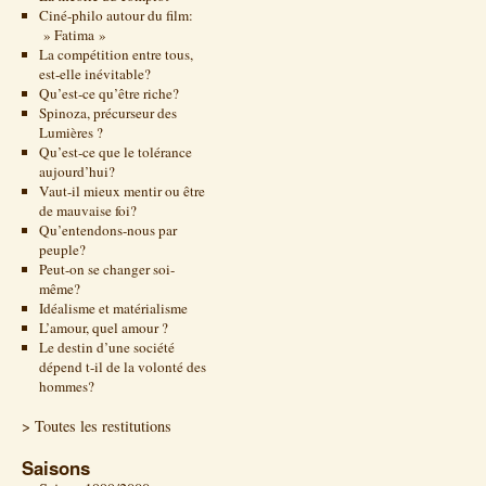
Ciné-philo autour du film:
» Fatima »
La compétition entre tous,
est-elle inévitable?
Qu’est-ce qu’être riche?
Spinoza, précurseur des
Lumières ?
Qu’est-ce que le tolérance
aujourd’hui?
Vaut-il mieux mentir ou être
de mauvaise foi?
Qu’entendons-nous par
peuple?
Peut-on se changer soi-
même?
Idéalisme et matérialisme
L’amour, quel amour ?
Le destin d’une société
dépend t-il de la volonté des
hommes?
> Toutes les restitutions
Saisons