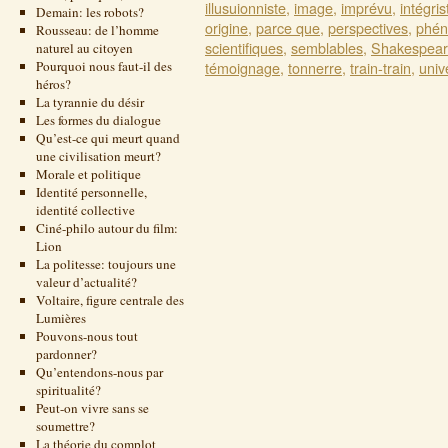
illusuionniste
,
image
,
imprévu
,
intégris
Demain: les robots?
origine
,
parce que
,
perspectives
,
phé
Rousseau: de l’homme
scientifiques
,
semblables
,
Shakespea
naturel au citoyen
Pourquoi nous faut-il des
témoignage
,
tonnerre
,
train-train
,
univ
héros?
La tyrannie du désir
Les formes du dialogue
Qu’est-ce qui meurt quand
une civilisation meurt?
Morale et politique
Identité personnelle,
identité collective
Ciné-philo autour du film:
Lion
La politesse: toujours une
valeur d’actualité?
Voltaire, figure centrale des
Lumières
Pouvons-nous tout
pardonner?
Qu’entendons-nous par
spiritualité?
Peut-on vivre sans se
soumettre?
La théorie du complot