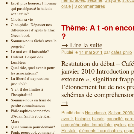
Est-il plus heureux l’homme
orale
|
3 commentaires
qui pas dépassé la haie de
son jardin?
Choisir sa vie
Ciné-philo: Dépasser nos
Thème: A t -on encor
différences? d’après le film:
?
Green book
Sommes-nous fâchés avec le
→
Lire la suite
progrès?
Le moi est-il haïssable?
Publié le
14 mai 2011
par
cafes-philo
Diderot, l’esprit des
Restitution du débat – Caf
Lumières
Quel rôle, quel avenir pour
janvier 2010 Introduction 
les associations?
extonare », signifiant frap
La liberté d’expression:
jusqu’où?
l’étonnement fut de nos pr
Y a t-il des limites à
schémas de compréhensio
l’hospitalité?
Sommes-nous en train de
→
perdre connaissances
Philosophies comparées
Publié dans
Non classé
,
Saison 2009
d’Adam Smith et de Karl
avenir
,
biologie
,
blasés
,
capacité
,
care
Marx
compréhension immédiate
,
cycles
,
déc
Quel humain pour demain?
Einstein
,
éléments inexplicables
,
espri
Punir, pourquoi, comment?