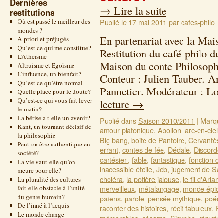
Dernières
→
Lire la suite
restitutions
Où est passé le meilleur des
Publié le
17 mai 2011
par
cafes-philo
mondes ?
En partenariat avec la Mai
A priori et préjugés
Qu’est-ce qui me constitue?
Restitution du café-philo 
L’Athéisme
Maison du conte Philosoph
Altruisme et Egoïsme
L’influence, un bienfait?
Conteur : Julien Tauber. A
Qu’est-ce qu’être normal
Pannetier. Modérateur : 
Quelle place pour le doute?
Qu’est-ce qui vous fait lever
lecture
→
le matin?
La bêtise a t-elle un avenir?
Publié dans
Saison 2010/2011
|
Marq
Kant, un tournant décisif de
amour platonique
,
Apollon
,
arc-en-ciel
la philosophie
Big bang
,
boite de Pantoire
,
Cervantè
Peut-on être authentique en
errant
,
contes de fée
,
Dédale
,
Discord
société?
cartésien
,
fable
,
fantastique
,
fonction 
La vie vaut-elle qu’on
inacessible étoile
,
Job
,
jugement de S
meure pour elle?
choléra
,
la potière jalouse
,
le fil d'Aria
La pluralité des cultures
fait-elle obstacle à l’unité
merveilleux
,
métalangage
,
monde épi
du genre humain?
païens
,
parole
,
pensée mythique
,
poé
De l’inné à l’acquis
raconter des histoires
,
récit fabuleux
,
Le monde change
mémorables
,
sésame
,
Sisyphe
,
struct