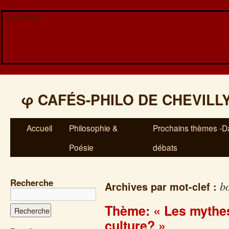
Veuillez patienter...
φ
CAFÉS-PHILO DE CHEVILL
Accueil
Philosophie &
Prochains thèmes -Da
Poésie
débats
Recherche
bo
Archives par mot-clef :
Thème: « Les mythes
culture? »