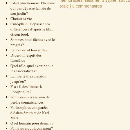
Est-il plus heureux l’homme
orale
|
3 commentaires
qui pas dépassé la haie de
son jardin?
Choisir sa vie
Ciné-philo: Dépasser nos
différences? d’après le film:
Green book
Sommes-nous fâchés avec le
progrès?
Le moi est-il haïssable?
Diderot, l’esprit des
Lumières
Quel rôle, quel avenir pour
les associations?
La liberté d’expression:
jusqu’où?
Y a t-il des limites à
l’hospitalité?
Sommes-nous en train de
perdre connaissances
Philosophies comparées
d’Adam Smith et de Karl
Marx
Quel humain pour demain?
Punir, pourquoi, comment?