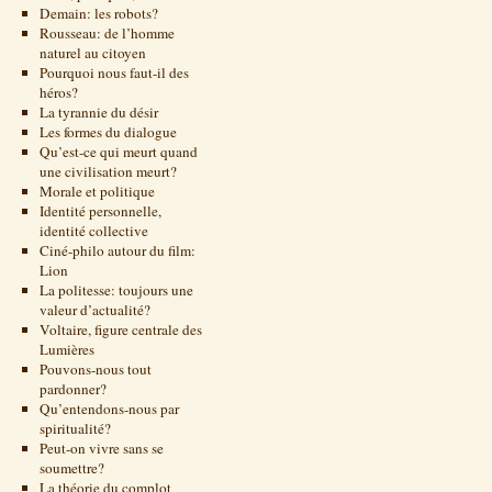
Demain: les robots?
Rousseau: de l’homme
naturel au citoyen
Pourquoi nous faut-il des
héros?
La tyrannie du désir
Les formes du dialogue
Qu’est-ce qui meurt quand
une civilisation meurt?
Morale et politique
Identité personnelle,
identité collective
Ciné-philo autour du film:
Lion
La politesse: toujours une
valeur d’actualité?
Voltaire, figure centrale des
Lumières
Pouvons-nous tout
pardonner?
Qu’entendons-nous par
spiritualité?
Peut-on vivre sans se
soumettre?
La théorie du complot