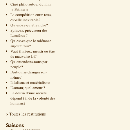
Ciné-philo autour du film:
» Fatima »
La compétition entre tous,
est-elle inévitable?
Qu’est-ce qu’être riche?
Spinoza, précurseur des
Lumières ?
Qu’est-ce que le tolérance
aujourd’hui?
Vaut-il mieux mentir ou être
de mauvaise foi?
Qu’entendons-nous par
peuple?
Peut-on se changer soi-
même?
Idéalisme et matérialisme
L’amour, quel amour ?
Le destin d’une société
dépend t-il de la volonté des
hommes?
> Toutes les restitutions
Saisons