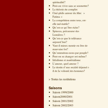
spiritualité?
Peut-on vivre sans se soumettre?
La théorie du complot
Ciné-philo autour du film: »
Fatima »
La compétition entre tous, est-
elle inévitable?
Qu’est-ce qu’être riche?
Spinoza, précurseur des
Lumières ?
Qu’est-ce que le tolérance
aujourd’hui?
Vaut-il mieux mentir ou être de
mauvaise foi?
Qu’entendons-nous par peuple?
Peut-on se changer soi-même?
Idéalisme et matérialisme
L’amour, quel amour ?
Le destin d’une société dépend t-
il de la volonté des hommes?
> Toutes les restitutions
Saisons
Saison 1999/2000
Saison2000/2001
Saison 2001/2002
Saison 2002/2003