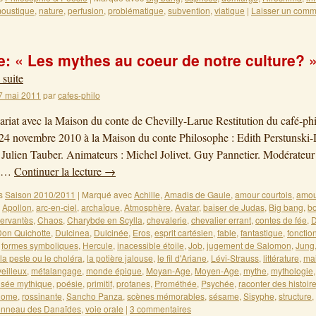
oustique
,
nature
,
perfusion
,
problématique
,
subvention
,
viatique
|
Laisser un comm
: « Les mythes au coeur de notre culture? 
 suite
7 mai 2011
par
cafes-philo
ariat avec la Maison du conte de Chevilly-Larue Restitution du café-ph
24 novembre 2010 à la Maison du conte Philosophe : Edith Perstunski-
 Julien Tauber. Animateurs : Michel Jolivet. Guy Pannetier. Modérateur
. …
Continuer la lecture
→
s
Saison 2010/2011
|
Marqué avec
Achille
,
Amadis de Gaule
,
amour courtois
,
amou
,
Apollon
,
arc-en-ciel
,
archaïque
,
Atmosphère
,
Avatar
,
baiser de Judas
,
Big bang
,
bo
ervantès
,
Chaos
,
Charybde en Scylla
,
chevalerie
,
chevalier errant
,
contes de fée
,
D
on Quichotte
,
Dulcinea
,
Dulcinée
,
Eros
,
esprit cartésien
,
fable
,
fantastique
,
fonctio
,
formes symboliques
,
Hercule
,
inacessible étoile
,
Job
,
jugement de Salomon
,
Jung
la peste ou le choléra
,
la potière jalouse
,
le fil d'Ariane
,
Lévi-Strauss
,
littérature
,
ma
eilleux
,
métalangage
,
monde épique
,
Moyan-Age
,
Moyen-Age
,
mythe
,
mythologie
sée mythique
,
poésie
,
primitif
,
profanes
,
Prométhée
,
Psychée
,
raconter des histoir
Rome
,
rossinante
,
Sancho Panza
,
scènes mémorables
,
sésame
,
Sisyphe
,
structure
,
onneau des Danaïdes
,
voie orale
|
3 commentaires