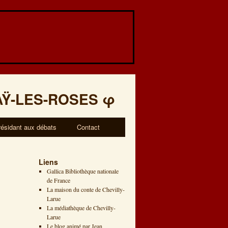
AŸ-LES-ROSES
φ
résidant aux débats
Contact
Liens
Gallica Bibliothèque nationale
de France
La maison du conte de Chevilly-
Larue
La médiathèque de Chevilly-
Larue
Le blog animé par Jean