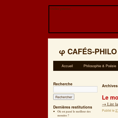
Veuillez patienter...
φ
CAFÉS-PHILO
Accueil
Philosophie & Poésie
Recherche
Archives
Le mo
→
Lire la
Dernières restitutions
Publié le
2
Où est passé le meilleur des
mondes ?