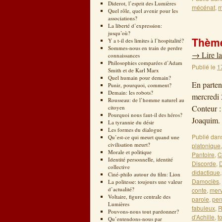
Diderot, l’esprit des Lumières
mécénat
,
m
Quel rôle, quel avenir pour les
associations?
La liberté d’expression:
jusqu’où?
Thème
Y a t-il des limites à l’hospitalité?
Sommes-nous en train de perdre
→
Lire la
connaissances
Philosophies comparées d’Adam
Publié le
1
Smith et de Karl Marx
Quel humain pour demain?
En parten
Punir, pourquoi, comment?
Demain: les robots?
mercredi 
Rousseau: de l’homme naturel au
Conteur :
citoyen
Pourquoi nous faut-il des héros?
Joaquim
La tyrannie du désir
Les formes du dialogue
Publié dan
Qu’est-ce qui meurt quand une
civilisation meurt?
platonique
Morale et politique
Pantoire
,
C
Identité personnelle, identité
Discorde
,
D
collective
didactique
Ciné-philo autour du film: Lion
Damoclès
,
La politesse: toujours une valeur
d’actualité?
conte
,
merv
Voltaire, figure centrale des
parole
,
pen
Lumières
fabuleux
,
Pouvons-nous tout pardonner?
d'Achille
,
t
Qu’entendons-nous par