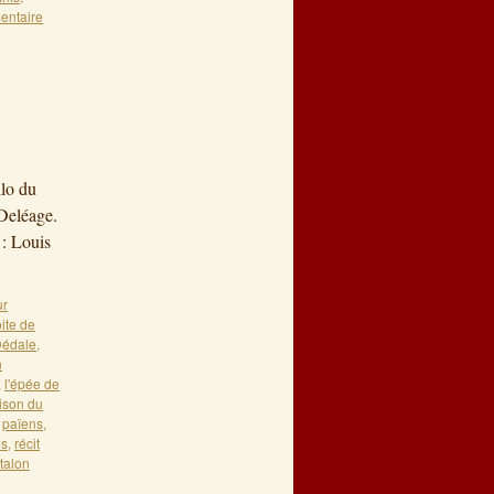
entaire
»
ilo du
Deléage.
 : Louis
r
ite de
édale
,
n
,
l'épée de
ison du
,
païens
,
es
,
récit
talon