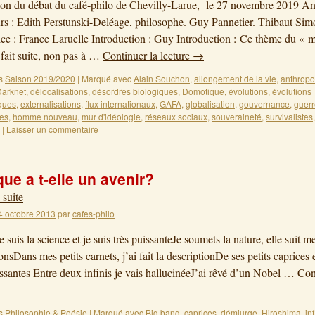
on du débat du café-philo de Chevilly-Larue, le 27 novembre 2019 An
s : Edith Perstunski-Deléage, philosophe. Guy Pannetier. Thibaut Sim
ce : France Laruelle Introduction : Guy Introduction : Ce thème du «
fait suite, non pas à …
Continuer la lecture
→
s
Saison 2019/2020
|
Marqué avec
Alain Souchon
,
allongement de la vie
,
anthropo
Darknet
,
délocalisations
,
désordres biologiques
,
Domotique
,
évolutions
,
évolutions
ques
,
externalisations
,
flux internationaux
,
GAFA
,
globalisation
,
gouvernance
,
guerr
es
,
homme nouveau
,
mur d'idéologie
,
réseaux sociaux
,
souveraineté
,
survivalistes
,
|
Laisser un commentaire
que a t-elle un avenir?
 suite
4 octobre 2013
par
cafes-philo
 suis la science et je suis très puissanteJe soumets la nature, elle suit m
onsDans mes petits carnets, j’ai fait la descriptionDe ses petits caprices 
issantes Entre deux infinis je vais hallucinéeJ’ai rêvé d’un Nobel …
Con
→
s
Philosophie & Poésie
|
Marqué avec
Big bang
,
caprices
,
démiurge
,
Hiroshima
,
inf