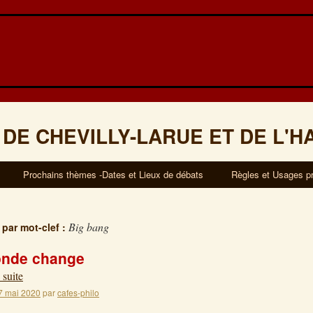
 DE CHEVILLY-LARUE ET DE L'H
Prochains thèmes -Dates et Lieux de débats
Règles et Usages p
Big bang
 par mot-clef :
nde change
 suite
7 mai 2020
par
cafes-philo