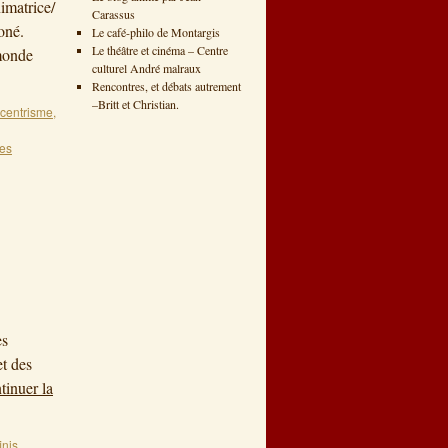
imatrice/
Carassus
oné.
Le café-philo de Montargis
Le théâtre et cinéma – Centre
 monde
culturel André malraux
Rencontres, et débats autrement
–Britt et Christian.
centrisme
,
es
es
et des
tinuer la
inis
,