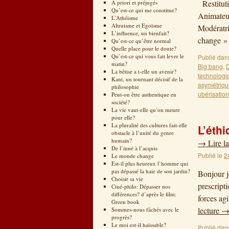
Restituti
A priori et préjugés
Qu’est-ce qui me constitue?
Animateur
L’Athéisme
Altruisme et Egoïsme
Modératri
L’influence, un bienfait?
change » 
Qu’est-ce qu’être normal
Quelle place pour le doute?
Qu’est-ce qui vous fait lever le
Publié dan
matin?
Big bang
,
La bêtise a t-elle un avenir?
technologi
Kant, un tournant décisif de la
asymétriqu
philosophie
ubérisation
Peut-on être authentique en
société?
La vie vaut-elle qu’on meure
pour elle?
La pluralité des cultures fait-elle
L’éthi
obstacle à l’unité du genre
humain?
→
Lire la
De l’inné à l’acquis
Publié le
2
Le monde change
Est-il plus heureux l’homme qui
pas dépassé la haie de son jardin?
Bonjour je
Choisir sa vie
prescripti
Ciné-philo: Dépasser nos
différences? d’après le film:
forces ag
Green book
lecture
Sommes-nous fâchés avec le
progrès?
Le moi est-il haïssable?
Publié dan