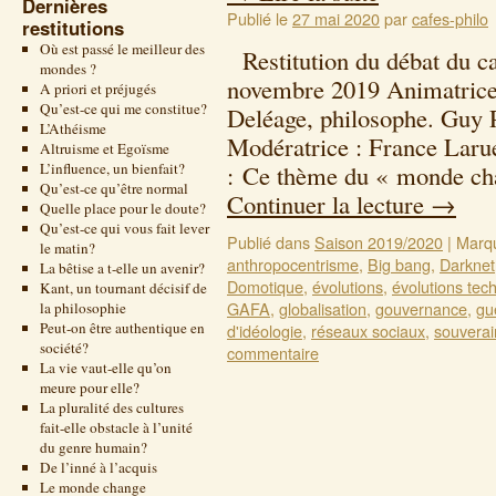
Dernières
Publié le
27 mai 2020
par
cafes-philo
restitutions
Où est passé le meilleur des
Restitution du débat du ca
mondes ?
novembre 2019 Animatrice/
A priori et préjugés
Qu’est-ce qui me constitue?
Deléage, philosophe. Guy 
L’Athéisme
Modératrice : France Larue
Altruisme et Egoïsme
L’influence, un bienfait?
: Ce thème du « monde cha
Qu’est-ce qu’être normal
Continuer la lecture
→
Quelle place pour le doute?
Qu’est-ce qui vous fait lever
Publié dans
Saison 2019/2020
|
Marq
le matin?
anthropocentrisme
,
Big bang
,
Darknet
La bêtise a t-elle un avenir?
Domotique
,
évolutions
,
évolutions tec
Kant, un tournant décisif de
GAFA
,
globalisation
,
gouvernance
,
gu
la philosophie
Peut-on être authentique en
d'idéologie
,
réseaux sociaux
,
souverai
société?
commentaire
La vie vaut-elle qu’on
meure pour elle?
La pluralité des cultures
fait-elle obstacle à l’unité
du genre humain?
De l’inné à l’acquis
Le monde change