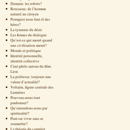
Demain: les robots?
Rousseau: de l’homme
naturel au citoyen
Pourquoi nous faut-il des
héros?
La tyrannie du désir
Les formes du dialogue
Qu’est-ce qui meurt quand
une civilisation meurt?
Morale et politique
Identité personnelle,
identité collective
Ciné-philo autour du film:
Lion
La politesse: toujours une
valeur d’actualité?
Voltaire, figure centrale des
Lumières
Pouvons-nous tout
pardonner?
Qu’entendons-nous par
spiritualité?
Peut-on vivre sans se
soumettre?
La théorie du complot