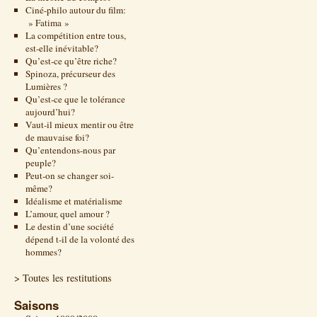
Ciné-philo autour du film:
» Fatima »
La compétition entre tous,
est-elle inévitable?
Qu’est-ce qu’être riche?
Spinoza, précurseur des
Lumières ?
Qu’est-ce que le tolérance
aujourd’hui?
Vaut-il mieux mentir ou être
de mauvaise foi?
Qu’entendons-nous par
peuple?
Peut-on se changer soi-
même?
Idéalisme et matérialisme
L’amour, quel amour ?
Le destin d’une société
dépend t-il de la volonté des
hommes?
> Toutes les restitutions
Saisons