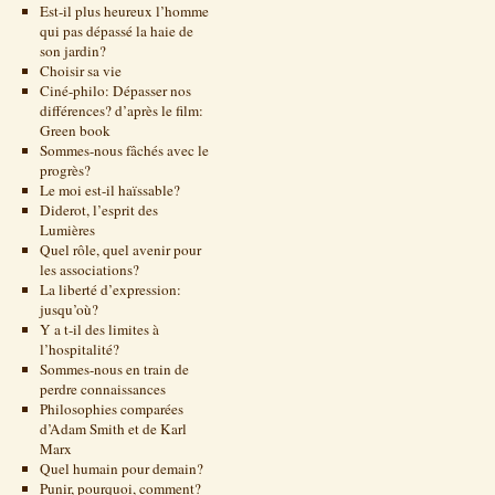
Est-il plus heureux l’homme
qui pas dépassé la haie de
son jardin?
Choisir sa vie
Ciné-philo: Dépasser nos
différences? d’après le film:
Green book
Sommes-nous fâchés avec le
progrès?
Le moi est-il haïssable?
Diderot, l’esprit des
Lumières
Quel rôle, quel avenir pour
les associations?
La liberté d’expression:
jusqu’où?
Y a t-il des limites à
l’hospitalité?
Sommes-nous en train de
perdre connaissances
Philosophies comparées
d’Adam Smith et de Karl
Marx
Quel humain pour demain?
Punir, pourquoi, comment?