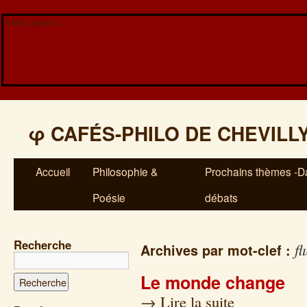
Veuillez patienter...
φ
CAFÉS-PHILO DE CHEVILL
Accueil
Philosophie &
Prochains thèmes -Da
Poésie
débats
Recherche
fl
Archives par mot-clef :
Le monde change
→
Lire la suite