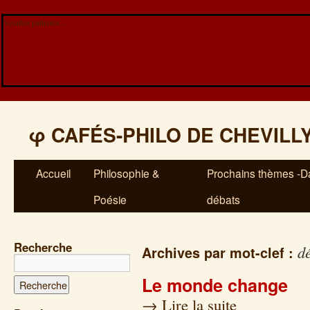
Veuillez patienter...
φ
CAFÉS-PHILO DE CHEVILL
Accueil
Philosophie &
Prochains thèmes -Da
Poésie
débats
Recherche
dé
Archives par mot-clef :
Le monde change
→
Lire la suite