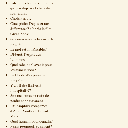
Est-il plus heureux l’homme
qui pas dépassé la haie de
son jardin?
Choisir sa vie
Ciné-philo: Dépasser nos
différences? d’après le film:
Green book
Sommes-nous fâchés avec le
progrès?
Le moi est-il haïssable?
Diderot, l’esprit des
Lumières
Quel rôle, quel avenir pour
les associations?
La liberté d’expression:
jusqu’où?
Y a t-il des limites à
l’hospitalité?
Sommes-nous en train de
perdre connaissances
Philosophies comparées
d’Adam Smith et de Karl
Marx
Quel humain pour demain?
Punir, pourquoi, comment?