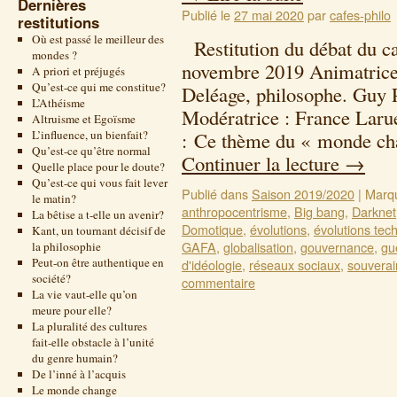
Dernières
Publié le
27 mai 2020
par
cafes-philo
restitutions
Où est passé le meilleur des
Restitution du débat du ca
mondes ?
novembre 2019 Animatrice/
A priori et préjugés
Qu’est-ce qui me constitue?
Deléage, philosophe. Guy 
L’Athéisme
Modératrice : France Larue
Altruisme et Egoïsme
L’influence, un bienfait?
: Ce thème du « monde cha
Qu’est-ce qu’être normal
Continuer la lecture
→
Quelle place pour le doute?
Qu’est-ce qui vous fait lever
Publié dans
Saison 2019/2020
|
Marq
le matin?
anthropocentrisme
,
Big bang
,
Darknet
La bêtise a t-elle un avenir?
Domotique
,
évolutions
,
évolutions tec
Kant, un tournant décisif de
GAFA
,
globalisation
,
gouvernance
,
gu
la philosophie
Peut-on être authentique en
d'idéologie
,
réseaux sociaux
,
souverai
société?
commentaire
La vie vaut-elle qu’on
meure pour elle?
La pluralité des cultures
fait-elle obstacle à l’unité
du genre humain?
De l’inné à l’acquis
Le monde change