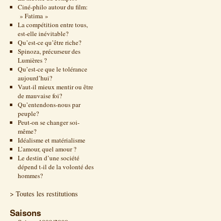
Ciné-philo autour du film:
» Fatima »
La compétition entre tous,
est-elle inévitable?
Qu’est-ce qu’être riche?
Spinoza, précurseur des
Lumières ?
Qu’est-ce que le tolérance
aujourd’hui?
Vaut-il mieux mentir ou être
de mauvaise foi?
Qu’entendons-nous par
peuple?
Peut-on se changer soi-
même?
Idéalisme et matérialisme
L’amour, quel amour ?
Le destin d’une société
dépend t-il de la volonté des
hommes?
> Toutes les restitutions
Saisons