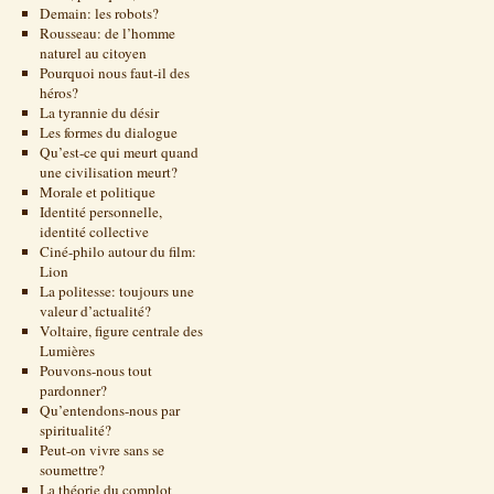
Demain: les robots?
Rousseau: de l’homme
naturel au citoyen
Pourquoi nous faut-il des
héros?
La tyrannie du désir
Les formes du dialogue
Qu’est-ce qui meurt quand
une civilisation meurt?
Morale et politique
Identité personnelle,
identité collective
Ciné-philo autour du film:
Lion
La politesse: toujours une
valeur d’actualité?
Voltaire, figure centrale des
Lumières
Pouvons-nous tout
pardonner?
Qu’entendons-nous par
spiritualité?
Peut-on vivre sans se
soumettre?
La théorie du complot