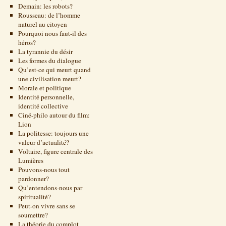
Demain: les robots?
Rousseau: de l’homme
naturel au citoyen
Pourquoi nous faut-il des
héros?
La tyrannie du désir
Les formes du dialogue
Qu’est-ce qui meurt quand
une civilisation meurt?
Morale et politique
Identité personnelle,
identité collective
Ciné-philo autour du film:
Lion
La politesse: toujours une
valeur d’actualité?
Voltaire, figure centrale des
Lumières
Pouvons-nous tout
pardonner?
Qu’entendons-nous par
spiritualité?
Peut-on vivre sans se
soumettre?
La théorie du complot