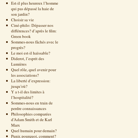
Est-il plus heureux l’homme
qui pas dépassé la haie de
son jardin?
Choisir sa vie
Ciné-philo: Dépasser nos
différences? d’après le film:
Green book
Sommes-nous fâchés avec le
progrès?
Le moi est-il haïssable?
Diderot, l’esprit des
Lumières
Quel rôle, quel avenir pour
les associations?
La liberté d’expression:
jusqu’où?
Y a t-il des limites à
l’hospitalité?
Sommes-nous en train de
perdre connaissances
Philosophies comparées
d’Adam Smith et de Karl
Marx
Quel humain pour demain?
Punir, pourquoi, comment?