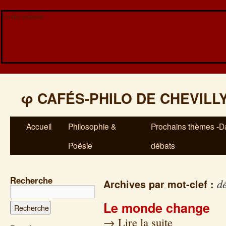
Veuillez patienter...
φ
CAFÉS-PHILO DE CHEVILL
Accueil
Philosophie &
Prochains thèmes -Da
Poésie
débats
Recherche
d
Archives par mot-clef :
Le monde change
→
Lire la suite