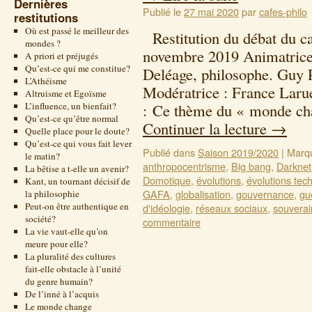
Dernières
Publié le
27 mai 2020
par
cafes-philo
restitutions
Où est passé le meilleur des
Restitution du débat du ca
mondes ?
novembre 2019 Animatrice/
A priori et préjugés
Qu’est-ce qui me constitue?
Deléage, philosophe. Guy 
L’Athéisme
Modératrice : France Larue
Altruisme et Egoïsme
L’influence, un bienfait?
: Ce thème du « monde cha
Qu’est-ce qu’être normal
Continuer la lecture
→
Quelle place pour le doute?
Qu’est-ce qui vous fait lever
Publié dans
Saison 2019/2020
|
Marq
le matin?
anthropocentrisme
,
Big bang
,
Darknet
La bêtise a t-elle un avenir?
Domotique
,
évolutions
,
évolutions tec
Kant, un tournant décisif de
GAFA
,
globalisation
,
gouvernance
,
gu
la philosophie
Peut-on être authentique en
d'idéologie
,
réseaux sociaux
,
souverai
société?
commentaire
La vie vaut-elle qu’on
meure pour elle?
La pluralité des cultures
fait-elle obstacle à l’unité
du genre humain?
De l’inné à l’acquis
Le monde change