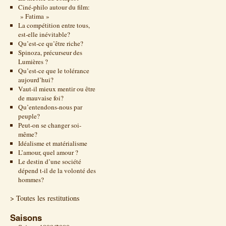
Ciné-philo autour du film:
» Fatima »
La compétition entre tous,
est-elle inévitable?
Qu’est-ce qu’être riche?
Spinoza, précurseur des
Lumières ?
Qu’est-ce que le tolérance
aujourd’hui?
Vaut-il mieux mentir ou être
de mauvaise foi?
Qu’entendons-nous par
peuple?
Peut-on se changer soi-
même?
Idéalisme et matérialisme
L’amour, quel amour ?
Le destin d’une société
dépend t-il de la volonté des
hommes?
> Toutes les restitutions
Saisons