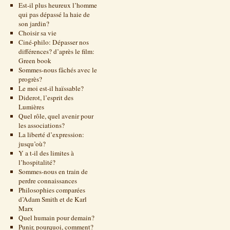
Est-il plus heureux l’homme
qui pas dépassé la haie de
son jardin?
Choisir sa vie
Ciné-philo: Dépasser nos
différences? d’après le film:
Green book
Sommes-nous fâchés avec le
progrès?
Le moi est-il haïssable?
Diderot, l’esprit des
Lumières
Quel rôle, quel avenir pour
les associations?
La liberté d’expression:
jusqu’où?
Y a t-il des limites à
l’hospitalité?
Sommes-nous en train de
perdre connaissances
Philosophies comparées
d’Adam Smith et de Karl
Marx
Quel humain pour demain?
Punir, pourquoi, comment?