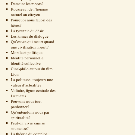
Demain: les robots?
Rousseau: de l’homme
naturel au citoyen
Pourquoi nous faut-il des
héros?
La tyrannie du désir
Les formes du dialogue
Qu’est-ce qui meurt quand
une civilisation meurt?
Morale et politique
Identité personnelle,
identité collective
Ciné-philo autour du film:
Lion
La politesse: toujours une
valeur d’actualité?
Voltaire, figure centrale des
Lumières
Pouvons-nous tout
pardonner?
Qu’entendons-nous par
spiritualité?
Peut-on vivre sans se
soumettre?
La théorie du complot