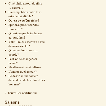
Ciné-philo autour du film:
» Fatima »
La compétition entre tous,
est-elle inévitable?
Qu’est-ce qu’être riche?
Spinoza, précurseur des
Lumières ?
Qu’est-ce que le tolérance
aujourd’hui?
Vaut-il mieux mentir ou être
de mauvaise foi?
Qu’entendons-nous par
peuple?
Peut-on se changer soi-
même?
Idéalisme et matérialisme
L’amour, quel amour ?
Le destin d’une société
dépend t-il de la volonté des
hommes?
> Toutes les restitutions
Saisons