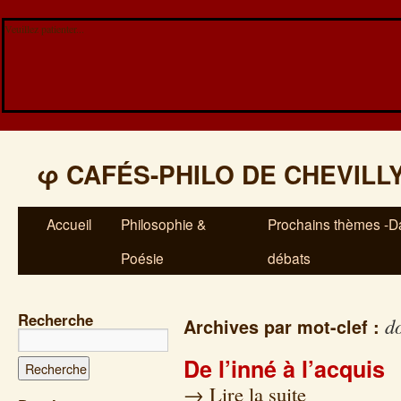
Veuillez patienter...
φ
CAFÉS-PHILO DE CHEVILL
Accueil
Philosophie &
Prochains thèmes -Da
Poésie
débats
Recherche
d
Archives par mot-clef :
De l’inné à l’acquis
→
Lire la suite