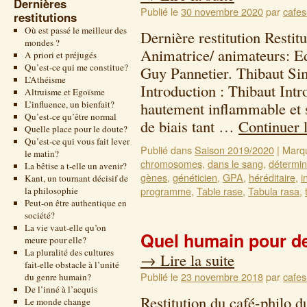
Dernières
Publié le
30 novembre 2020
par
cafes
restitutions
Où est passé le meilleur des
Dernière restitution Restit
mondes ?
Animatrice/ animateurs: Ed
A priori et préjugés
Qu’est-ce qui me constitue?
Guy Pannetier. Thibaut Si
L’Athéisme
Introduction : Thibaut Intr
Altruisme et Egoïsme
L’influence, un bienfait?
hautement inflammable et s
Qu’est-ce qu’être normal
de biais tant …
Continuer 
Quelle place pour le doute?
Qu’est-ce qui vous fait lever
Publié dans
Saison 2019/2020
|
Marq
le matin?
chromosomes
,
dans le sang
,
détermi
La bêtise a t-elle un avenir?
gènes
,
généticien
,
GPA
,
héréditaire
,
i
Kant, un tournant décisif de
programme
,
Table rase
,
Tabula rasa
,
la philosophie
Peut-on être authentique en
société?
La vie vaut-elle qu’on
Quel humain pour d
meure pour elle?
La pluralité des cultures
→
Lire la suite
fait-elle obstacle à l’unité
Publié le
23 novembre 2018
par
cafes
du genre humain?
De l’inné à l’acquis
Restitution du café-philo 
Le monde change