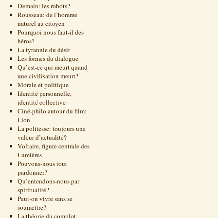
Demain: les robots?
Rousseau: de l’homme
naturel au citoyen
Pourquoi nous faut-il des
héros?
La tyrannie du désir
Les formes du dialogue
Qu’est-ce qui meurt quand
une civilisation meurt?
Morale et politique
Identité personnelle,
identité collective
Ciné-philo autour du film:
Lion
La politesse: toujours une
valeur d’actualité?
Voltaire, figure centrale des
Lumières
Pouvons-nous tout
pardonner?
Qu’entendons-nous par
spiritualité?
Peut-on vivre sans se
soumettre?
La théorie du complot