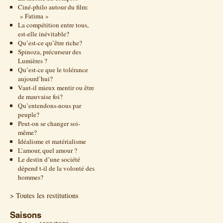
Ciné-philo autour du film:
» Fatima »
La compétition entre tous,
est-elle inévitable?
Qu’est-ce qu’être riche?
Spinoza, précurseur des
Lumières ?
Qu’est-ce que le tolérance
aujourd’hui?
Vaut-il mieux mentir ou être
de mauvaise foi?
Qu’entendons-nous par
peuple?
Peut-on se changer soi-
même?
Idéalisme et matérialisme
L’amour, quel amour ?
Le destin d’une société
dépend t-il de la volonté des
hommes?
> Toutes les restitutions
Saisons