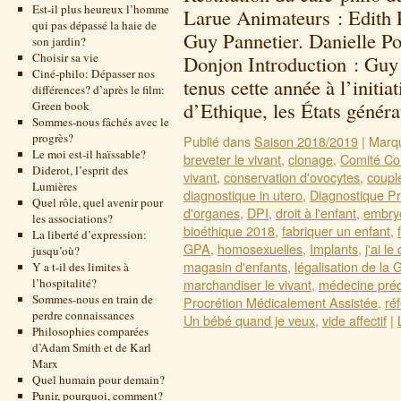
Est-il plus heureux l’homme
Larue Animateurs : Edith 
qui pas dépassé la haie de
Guy Pannetier. Danielle P
son jardin?
Choisir sa vie
Donjon Introduction : Guy 
Ciné-philo: Dépasser nos
tenus cette année à l’initi
différences? d’après le film:
d’Ethique, les États géné
Green book
Sommes-nous fâchés avec le
progrès?
Publié dans
Saison 2018/2019
|
Marq
Le moi est-il haïssable?
breveter le vivant
,
clonage
,
Comité Con
Diderot, l’esprit des
vivant
,
conservation d'ovocytes
,
coupl
Lumières
diagnostique in utero
,
Diagnostique Pr
Quel rôle, quel avenir pour
d'organes
,
DPI
,
droit à l'enfant
,
embry
les associations?
bioéthique 2018
,
fabriquer un enfant
,
La liberté d’expression:
GPA
,
homosexuelles
,
Implants
,
j'ai le 
jusqu’où?
magasin d'enfants
,
légalisation de la
Y a t-il des limites à
l’hospitalité?
marchandiser le vivant
,
médecine préd
Sommes-nous en train de
Procrétion Médicalement Assistée
,
ré
perdre connaissances
Un bébé quand je veux
,
vide affectif
|
Philosophies comparées
d’Adam Smith et de Karl
Marx
Quel humain pour demain?
Punir, pourquoi, comment?