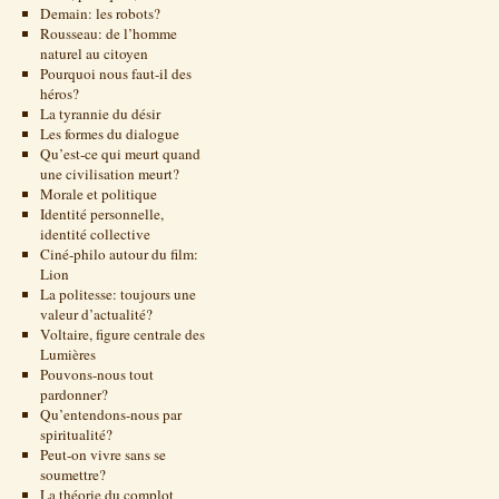
Demain: les robots?
Rousseau: de l’homme
naturel au citoyen
Pourquoi nous faut-il des
héros?
La tyrannie du désir
Les formes du dialogue
Qu’est-ce qui meurt quand
une civilisation meurt?
Morale et politique
Identité personnelle,
identité collective
Ciné-philo autour du film:
Lion
La politesse: toujours une
valeur d’actualité?
Voltaire, figure centrale des
Lumières
Pouvons-nous tout
pardonner?
Qu’entendons-nous par
spiritualité?
Peut-on vivre sans se
soumettre?
La théorie du complot