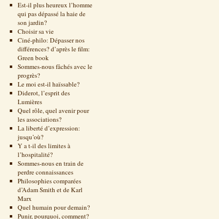
Est-il plus heureux l’homme
qui pas dépassé la haie de
son jardin?
Choisir sa vie
Ciné-philo: Dépasser nos
différences? d’après le film:
Green book
Sommes-nous fâchés avec le
progrès?
Le moi est-il haïssable?
Diderot, l’esprit des
Lumières
Quel rôle, quel avenir pour
les associations?
La liberté d’expression:
jusqu’où?
Y a t-il des limites à
l’hospitalité?
Sommes-nous en train de
perdre connaissances
Philosophies comparées
d’Adam Smith et de Karl
Marx
Quel humain pour demain?
Punir, pourquoi, comment?