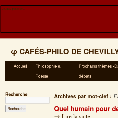
Veuillez patienter...
φ
CAFÉS-PHILO DE CHEVILL
Accueil
Philosophie &
Prochains thèmes -Da
Poésie
débats
Recherche
F
Archives par mot-clef :
Quel humain pour d
→
Lire la suite