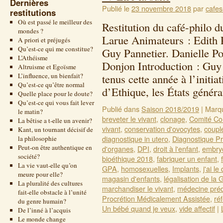
Dernières
Publié le
23 novembre 2018
par
cafes
restitutions
Où est passé le meilleur des
Restitution du café-philo 
mondes ?
Larue Animateurs : Edith 
A priori et préjugés
Qu’est-ce qui me constitue?
Guy Pannetier. Danielle P
L’Athéisme
Donjon Introduction : Guy 
Altruisme et Egoïsme
L’influence, un bienfait?
tenus cette année à l’initi
Qu’est-ce qu’être normal
d’Ethique, les États géné
Quelle place pour le doute?
Qu’est-ce qui vous fait lever
Publié dans
Saison 2018/2019
|
Marq
le matin?
breveter le vivant
,
clonage
,
Comité Con
La bêtise a t-elle un avenir?
vivant
,
conservation d'ovocytes
,
coupl
Kant, un tournant décisif de
diagnostique in utero
,
Diagnostique Pr
la philosophie
Peut-on être authentique en
d'organes
,
DPI
,
droit à l'enfant
,
embry
société?
bioéthique 2018
,
fabriquer un enfant
,
La vie vaut-elle qu’on
GPA
,
homosexuelles
,
Implants
,
j'ai le 
meure pour elle?
magasin d'enfants
,
légalisation de la
La pluralité des cultures
marchandiser le vivant
,
médecine préd
fait-elle obstacle à l’unité
Procrétion Médicalement Assistée
,
ré
du genre humain?
Un bébé quand je veux
,
vide affectif
|
De l’inné à l’acquis
Le monde change