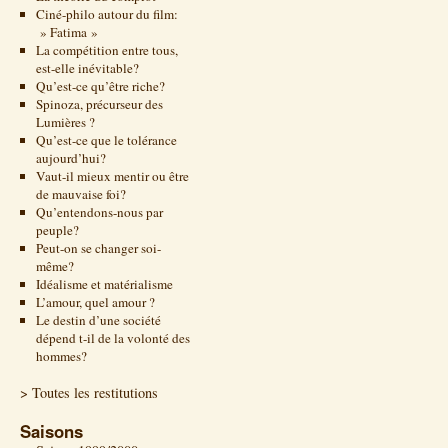
Ciné-philo autour du film:
» Fatima »
La compétition entre tous,
est-elle inévitable?
Qu’est-ce qu’être riche?
Spinoza, précurseur des
Lumières ?
Qu’est-ce que le tolérance
aujourd’hui?
Vaut-il mieux mentir ou être
de mauvaise foi?
Qu’entendons-nous par
peuple?
Peut-on se changer soi-
même?
Idéalisme et matérialisme
L’amour, quel amour ?
Le destin d’une société
dépend t-il de la volonté des
hommes?
> Toutes les restitutions
Saisons