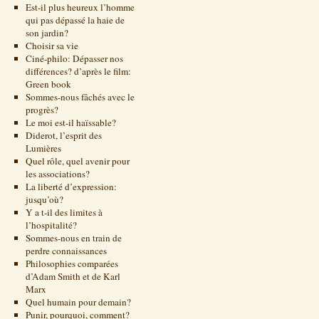
Est-il plus heureux l’homme
qui pas dépassé la haie de
son jardin?
Choisir sa vie
Ciné-philo: Dépasser nos
différences? d’après le film:
Green book
Sommes-nous fâchés avec le
progrès?
Le moi est-il haïssable?
Diderot, l’esprit des
Lumières
Quel rôle, quel avenir pour
les associations?
La liberté d’expression:
jusqu’où?
Y a t-il des limites à
l’hospitalité?
Sommes-nous en train de
perdre connaissances
Philosophies comparées
d’Adam Smith et de Karl
Marx
Quel humain pour demain?
Punir, pourquoi, comment?