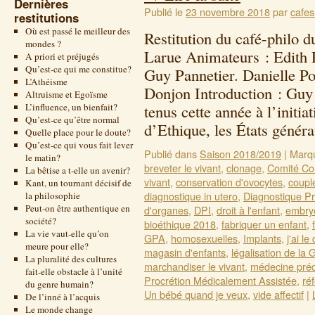
Dernières
Publié le
23 novembre 2018
par
cafes
restitutions
Où est passé le meilleur des
Restitution du café-philo 
mondes ?
Larue Animateurs : Edith 
A priori et préjugés
Qu’est-ce qui me constitue?
Guy Pannetier. Danielle P
L’Athéisme
Donjon Introduction : Guy 
Altruisme et Egoïsme
L’influence, un bienfait?
tenus cette année à l’initi
Qu’est-ce qu’être normal
d’Ethique, les États géné
Quelle place pour le doute?
Qu’est-ce qui vous fait lever
Publié dans
Saison 2018/2019
|
Marq
le matin?
breveter le vivant
,
clonage
,
Comité Con
La bêtise a t-elle un avenir?
vivant
,
conservation d'ovocytes
,
coupl
Kant, un tournant décisif de
diagnostique in utero
,
Diagnostique Pr
la philosophie
Peut-on être authentique en
d'organes
,
DPI
,
droit à l'enfant
,
embry
société?
bioéthique 2018
,
fabriquer un enfant
,
La vie vaut-elle qu’on
GPA
,
homosexuelles
,
Implants
,
j'ai le 
meure pour elle?
magasin d'enfants
,
légalisation de la
La pluralité des cultures
marchandiser le vivant
,
médecine préd
fait-elle obstacle à l’unité
Procrétion Médicalement Assistée
,
ré
du genre humain?
Un bébé quand je veux
,
vide affectif
|
De l’inné à l’acquis
Le monde change