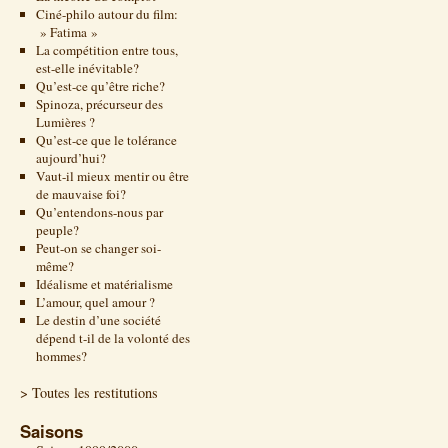
Ciné-philo autour du film:
» Fatima »
La compétition entre tous,
est-elle inévitable?
Qu’est-ce qu’être riche?
Spinoza, précurseur des
Lumières ?
Qu’est-ce que le tolérance
aujourd’hui?
Vaut-il mieux mentir ou être
de mauvaise foi?
Qu’entendons-nous par
peuple?
Peut-on se changer soi-
même?
Idéalisme et matérialisme
L’amour, quel amour ?
Le destin d’une société
dépend t-il de la volonté des
hommes?
> Toutes les restitutions
Saisons