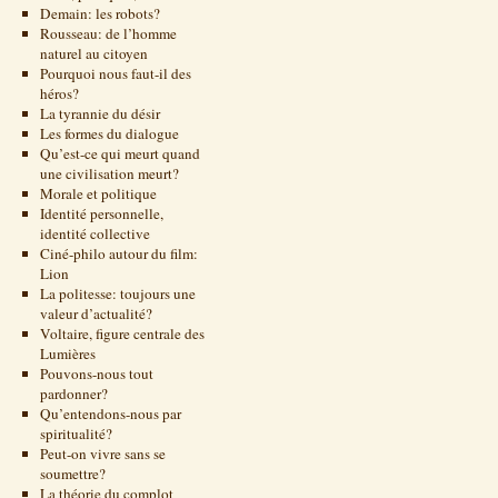
Demain: les robots?
Rousseau: de l’homme
naturel au citoyen
Pourquoi nous faut-il des
héros?
La tyrannie du désir
Les formes du dialogue
Qu’est-ce qui meurt quand
une civilisation meurt?
Morale et politique
Identité personnelle,
identité collective
Ciné-philo autour du film:
Lion
La politesse: toujours une
valeur d’actualité?
Voltaire, figure centrale des
Lumières
Pouvons-nous tout
pardonner?
Qu’entendons-nous par
spiritualité?
Peut-on vivre sans se
soumettre?
La théorie du complot