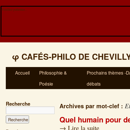
Veuillez patienter...
φ
CAFÉS-PHILO DE CHEVILL
Accueil
Philosophie &
Prochains thèmes -Da
Poésie
débats
Recherche
E
Archives par mot-clef :
Quel humain pour d
→
Lire la suite