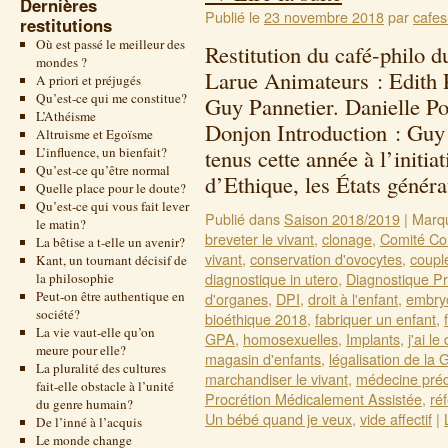
Dernières
Publié le
23 novembre 2018
par
cafes
restitutions
Où est passé le meilleur des
Restitution du café-philo 
mondes ?
Larue Animateurs : Edith 
A priori et préjugés
Qu’est-ce qui me constitue?
Guy Pannetier. Danielle P
L’Athéisme
Donjon Introduction : Guy 
Altruisme et Egoïsme
L’influence, un bienfait?
tenus cette année à l’initi
Qu’est-ce qu’être normal
d’Ethique, les États géné
Quelle place pour le doute?
Qu’est-ce qui vous fait lever
Publié dans
Saison 2018/2019
|
Marq
le matin?
breveter le vivant
,
clonage
,
Comité Con
La bêtise a t-elle un avenir?
vivant
,
conservation d'ovocytes
,
coupl
Kant, un tournant décisif de
diagnostique in utero
,
Diagnostique Pr
la philosophie
Peut-on être authentique en
d'organes
,
DPI
,
droit à l'enfant
,
embry
société?
bioéthique 2018
,
fabriquer un enfant
,
La vie vaut-elle qu’on
GPA
,
homosexuelles
,
Implants
,
j'ai le 
meure pour elle?
magasin d'enfants
,
légalisation de la
La pluralité des cultures
marchandiser le vivant
,
médecine préd
fait-elle obstacle à l’unité
Procrétion Médicalement Assistée
,
ré
du genre humain?
Un bébé quand je veux
,
vide affectif
|
De l’inné à l’acquis
Le monde change