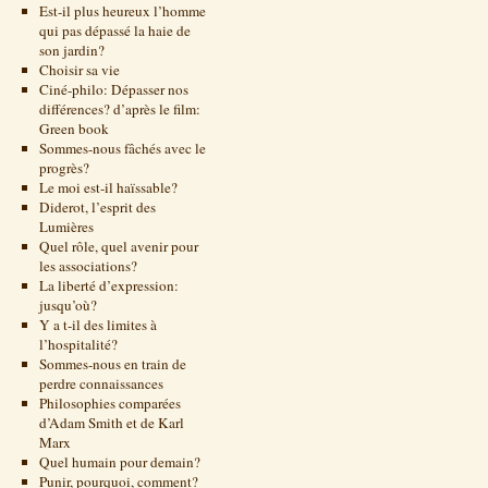
Est-il plus heureux l’homme
qui pas dépassé la haie de
son jardin?
Choisir sa vie
Ciné-philo: Dépasser nos
différences? d’après le film:
Green book
Sommes-nous fâchés avec le
progrès?
Le moi est-il haïssable?
Diderot, l’esprit des
Lumières
Quel rôle, quel avenir pour
les associations?
La liberté d’expression:
jusqu’où?
Y a t-il des limites à
l’hospitalité?
Sommes-nous en train de
perdre connaissances
Philosophies comparées
d’Adam Smith et de Karl
Marx
Quel humain pour demain?
Punir, pourquoi, comment?