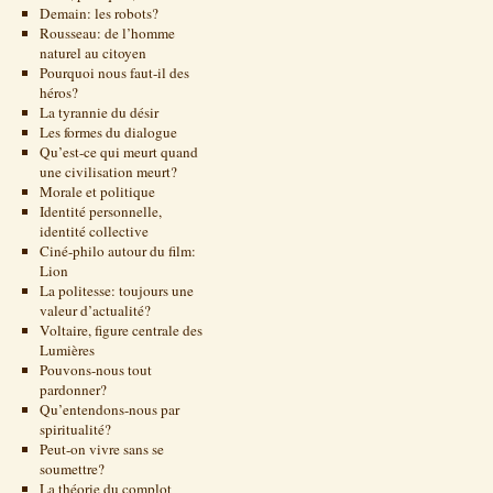
Demain: les robots?
Rousseau: de l’homme
naturel au citoyen
Pourquoi nous faut-il des
héros?
La tyrannie du désir
Les formes du dialogue
Qu’est-ce qui meurt quand
une civilisation meurt?
Morale et politique
Identité personnelle,
identité collective
Ciné-philo autour du film:
Lion
La politesse: toujours une
valeur d’actualité?
Voltaire, figure centrale des
Lumières
Pouvons-nous tout
pardonner?
Qu’entendons-nous par
spiritualité?
Peut-on vivre sans se
soumettre?
La théorie du complot