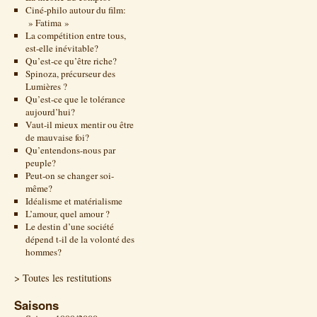
Ciné-philo autour du film:
» Fatima »
La compétition entre tous,
est-elle inévitable?
Qu’est-ce qu’être riche?
Spinoza, précurseur des
Lumières ?
Qu’est-ce que le tolérance
aujourd’hui?
Vaut-il mieux mentir ou être
de mauvaise foi?
Qu’entendons-nous par
peuple?
Peut-on se changer soi-
même?
Idéalisme et matérialisme
L’amour, quel amour ?
Le destin d’une société
dépend t-il de la volonté des
hommes?
> Toutes les restitutions
Saisons