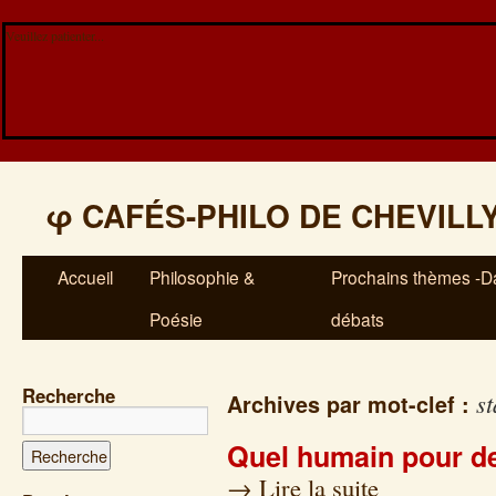
Veuillez patienter...
φ
CAFÉS-PHILO DE CHEVILL
Accueil
Philosophie &
Prochains thèmes -Da
Poésie
débats
Recherche
s
Archives par mot-clef :
Quel humain pour d
→
Lire la suite