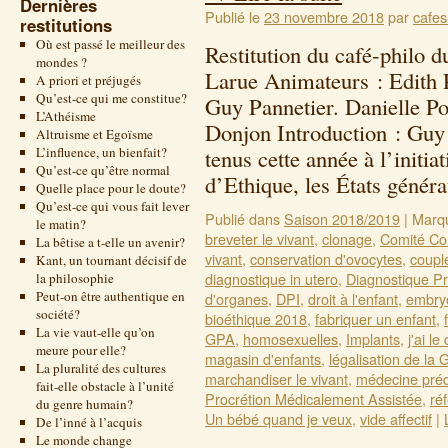
Dernières
Publié le
23 novembre 2018
par
cafes
restitutions
Où est passé le meilleur des
Restitution du café-philo 
mondes ?
Larue Animateurs : Edith 
A priori et préjugés
Qu’est-ce qui me constitue?
Guy Pannetier. Danielle P
L’Athéisme
Donjon Introduction : Guy 
Altruisme et Egoïsme
L’influence, un bienfait?
tenus cette année à l’initi
Qu’est-ce qu’être normal
d’Ethique, les États géné
Quelle place pour le doute?
Qu’est-ce qui vous fait lever
Publié dans
Saison 2018/2019
|
Marq
le matin?
breveter le vivant
,
clonage
,
Comité Con
La bêtise a t-elle un avenir?
vivant
,
conservation d'ovocytes
,
coupl
Kant, un tournant décisif de
diagnostique in utero
,
Diagnostique Pr
la philosophie
Peut-on être authentique en
d'organes
,
DPI
,
droit à l'enfant
,
embry
société?
bioéthique 2018
,
fabriquer un enfant
,
La vie vaut-elle qu’on
GPA
,
homosexuelles
,
Implants
,
j'ai le 
meure pour elle?
magasin d'enfants
,
légalisation de la
La pluralité des cultures
marchandiser le vivant
,
médecine préd
fait-elle obstacle à l’unité
Procrétion Médicalement Assistée
,
ré
du genre humain?
Un bébé quand je veux
,
vide affectif
|
De l’inné à l’acquis
Le monde change