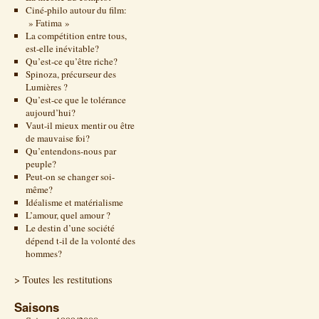
Ciné-philo autour du film:
» Fatima »
La compétition entre tous,
est-elle inévitable?
Qu’est-ce qu’être riche?
Spinoza, précurseur des
Lumières ?
Qu’est-ce que le tolérance
aujourd’hui?
Vaut-il mieux mentir ou être
de mauvaise foi?
Qu’entendons-nous par
peuple?
Peut-on se changer soi-
même?
Idéalisme et matérialisme
L’amour, quel amour ?
Le destin d’une société
dépend t-il de la volonté des
hommes?
> Toutes les restitutions
Saisons