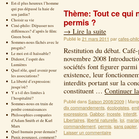
Est-il plus heureux l’homme
qui pas dépassé la haie de
Thème: Tout ce qui n’
son jardin?
permis ?
Choisir sa vie
Ciné-philo: Dépasser nos
→
Lire la suite
différences? d’après le film:
Green book
Publié le
21 mars 2011
par
cafes-phil
Sommes-nous fâchés avec le
progrès?
Restitution du débat. Café
Le moi est-il haïssable?
novembre 2008 Introductio
Diderot, l’esprit des
Lumières
sociétés font figurer parmi
Quel rôle, quel avenir pour
existence, leur fonctionnem
les associations?
interdits portant sur la co
La liberté d’expression:
jusqu’où?
constituent …
Continuer la
Y a t-il des limites à
l’hospitalité?
Publié dans
Saison 2008/2009
|
Marq
Sommes-nous en train de
dix commandements
,
écologistes
,
emb
perdre connaissances
expressions
,
Gabbor
,
inceste
,
interdit
,
Philosophies comparées
Libertaires
,
liberté naturelle
,
loi
,
maria
d’Adam Smith et de Karl
commandement
,
permis
,
sans papier
,
Marx
Quel humain pour demain?
Laisser un commentaire
Punir, pourquoi, comment?