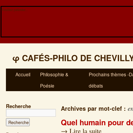
Veuillez patienter...
φ
CAFÉS-PHILO DE CHEVILL
Accueil
Philosophie &
Prochains thèmes -Da
Poésie
débats
Recherche
e
Archives par mot-clef :
Quel humain pour d
→
Lire la suite