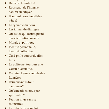
Demain: les robots?
Rousseau: de l’homme
naturel au citoyen
Pourquoi nous faut-il des
héros?
La tyrannie du désir
Les formes du dialogue
Qu’est-ce qui meurt quand
une civilisation meurt?
Morale et politique
Identité personnelle,
identité collective
Ciné-philo autour du film:
Lion
La politesse: toujours une
valeur d’actualité?
Voltaire, figure centrale des
Lumières
Pouvons-nous tout
pardonner?
Qu’entendons-nous par
spiritualité?
Peut-on vivre sans se
soumettre?
La théorie du complot