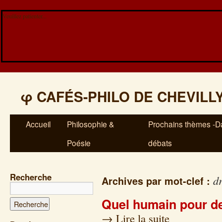
Veuillez patienter...
φ
CAFÉS-PHILO DE CHEVILL
Accueil
Philosophie &
Prochains thèmes -Da
Poésie
débats
Recherche
dr
Archives par mot-clef :
Quel humain pour d
→
Lire la suite