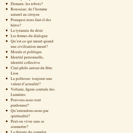
Demain: les robots?
Rousseau: de l’homme
naturel au citoyen
Pourquoi nous faut-il des
héros?
La tyrannie du désir
Les formes du dialogue
Qu’est-ce qui meurt quand
une civilisation meurt?
Morale et politique
Identité personnelle,
identité collective
Ciné-philo autour du film:
Lion
La politesse: toujours une
valeur d’actualité?
Voltaire, figure centrale des
Lumières
Pouvons-nous tout
pardonner?
Qu’entendons-nous par
spiritualité?
Peut-on vivre sans se
soumettre?
La théorie du complot