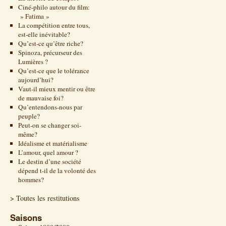
Ciné-philo autour du film:
» Fatima »
La compétition entre tous,
est-elle inévitable?
Qu’est-ce qu’être riche?
Spinoza, précurseur des
Lumières ?
Qu’est-ce que le tolérance
aujourd’hui?
Vaut-il mieux mentir ou être
de mauvaise foi?
Qu’entendons-nous par
peuple?
Peut-on se changer soi-
même?
Idéalisme et matérialisme
L’amour, quel amour ?
Le destin d’une société
dépend t-il de la volonté des
hommes?
> Toutes les restitutions
Saisons