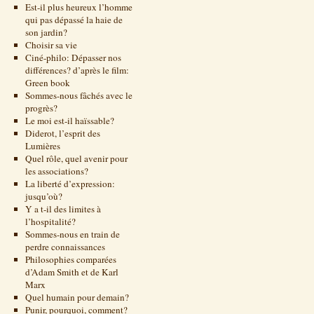
Est-il plus heureux l’homme
qui pas dépassé la haie de
son jardin?
Choisir sa vie
Ciné-philo: Dépasser nos
différences? d’après le film:
Green book
Sommes-nous fâchés avec le
progrès?
Le moi est-il haïssable?
Diderot, l’esprit des
Lumières
Quel rôle, quel avenir pour
les associations?
La liberté d’expression:
jusqu’où?
Y a t-il des limites à
l’hospitalité?
Sommes-nous en train de
perdre connaissances
Philosophies comparées
d’Adam Smith et de Karl
Marx
Quel humain pour demain?
Punir, pourquoi, comment?