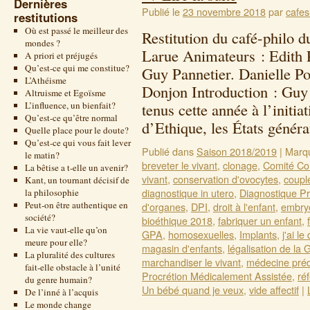
Dernières
Publié le
23 novembre 2018
par
cafes
restitutions
Où est passé le meilleur des
Restitution du café-philo 
mondes ?
Larue Animateurs : Edith 
A priori et préjugés
Qu’est-ce qui me constitue?
Guy Pannetier. Danielle P
L’Athéisme
Donjon Introduction : Guy 
Altruisme et Egoïsme
L’influence, un bienfait?
tenus cette année à l’initi
Qu’est-ce qu’être normal
d’Ethique, les États géné
Quelle place pour le doute?
Qu’est-ce qui vous fait lever
Publié dans
Saison 2018/2019
|
Marq
le matin?
breveter le vivant
,
clonage
,
Comité Con
La bêtise a t-elle un avenir?
vivant
,
conservation d'ovocytes
,
coupl
Kant, un tournant décisif de
diagnostique in utero
,
Diagnostique Pr
la philosophie
Peut-on être authentique en
d'organes
,
DPI
,
droit à l'enfant
,
embry
société?
bioéthique 2018
,
fabriquer un enfant
,
La vie vaut-elle qu’on
GPA
,
homosexuelles
,
Implants
,
j'ai le 
meure pour elle?
magasin d'enfants
,
légalisation de la
La pluralité des cultures
marchandiser le vivant
,
médecine préd
fait-elle obstacle à l’unité
Procrétion Médicalement Assistée
,
ré
du genre humain?
Un bébé quand je veux
,
vide affectif
|
De l’inné à l’acquis
Le monde change