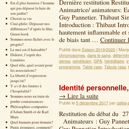
Dernière restitution Restit
Est-il plus heureux l’homme
Animatrice/ animateurs: Ed
qui pas dépassé la haie de
son jardin?
Guy Pannetier. Thibaut Si
Choisir sa vie
Introduction : Thibaut Intr
Ciné-philo: Dépasser nos
différences? d’après le film:
hautement inflammable et s
Green book
de biais tant …
Continuer 
Sommes-nous fâchés avec le
progrès?
Publié dans
Saison 2019/2020
|
Marq
Le moi est-il haïssable?
Diderot, l’esprit des
chromosomes
,
dans le sang
,
détermi
Lumières
gènes
,
généticien
,
GPA
,
héréditaire
,
i
Quel rôle, quel avenir pour
programme
,
Table rase
,
Tabula rasa
,
les associations?
La liberté d’expression:
jusqu’où?
Identité personnelle,
Y a t-il des limites à
l’hospitalité?
→
Lire la suite
Sommes-nous en train de
perdre connaissances
Publié le
5 décembre 2017
par
cafes-
Philosophies comparées
d’Adam Smith et de Karl
Restitution du débat du 2
Marx
Animateurs : Guy Pannetie
Quel humain pour demain?
Guy Pannetier Introduction
Punir, pourquoi, comment?