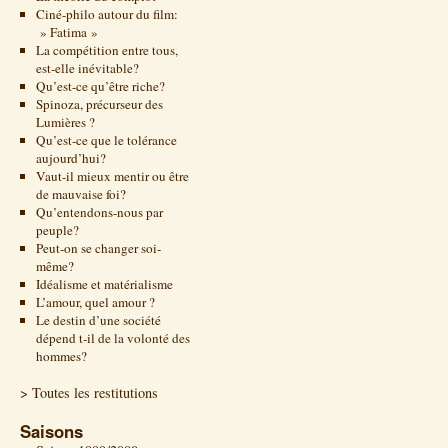
Ciné-philo autour du film:
» Fatima »
La compétition entre tous,
est-elle inévitable?
Qu’est-ce qu’être riche?
Spinoza, précurseur des
Lumières ?
Qu’est-ce que le tolérance
aujourd’hui?
Vaut-il mieux mentir ou être
de mauvaise foi?
Qu’entendons-nous par
peuple?
Peut-on se changer soi-
même?
Idéalisme et matérialisme
L’amour, quel amour ?
Le destin d’une société
dépend t-il de la volonté des
hommes?
> Toutes les restitutions
Saisons