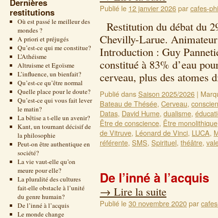
Dernières
Publié le
12 janvier 2026
par
cafes-phi
restitutions
Où est passé le meilleur des
Restitution du débat du 2
mondes ?
Chevilly-Larue. Animateur
A priori et préjugés
Qu’est-ce qui me constitue?
Introduction : Guy Pannetie
L’Athéisme
constitué à 83% d’eau pour
Altruisme et Egoïsme
L’influence, un bienfait?
cerveau, plus des atomes 
Qu’est-ce qu’être normal
Quelle place pour le doute?
Publié dans
Saison 2025/2026
|
Marq
Qu’est-ce qui vous fait lever
Bateau de Thésée
,
Cerveau
,
conscien
le matin?
Datas
,
David Hume
,
dualisme
,
éducat
La bêtise a t-elle un avenir?
Être de conscience
,
Être monolithique
Kant, un tournant décisif de
de Vitruve
,
Léonard de Vinci
,
LUCA
,
M
la philosophie
référente
,
SMS
,
Spirituel
,
théâtre
,
val
Peut-on être authentique en
société?
La vie vaut-elle qu’on
meure pour elle?
De l’inné à l’acquis
La pluralité des cultures
fait-elle obstacle à l’unité
→
Lire la suite
du genre humain?
Publié le
30 novembre 2020
par
cafes
De l’inné à l’acquis
Le monde change