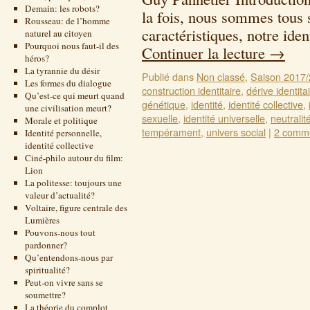
Demain: les robots?
la fois, nous sommes tous 
Rousseau: de l’homme
caractéristiques, notre ide
naturel au citoyen
Pourquoi nous faut-il des
Continuer la lecture
→
héros?
La tyrannie du désir
Publié dans
Non classé
,
Saison 2017
Les formes du dialogue
construction identitaire
,
dérive identita
Qu’est-ce qui meurt quand
génétique
,
identité
,
identité collective
,
une civilisation meurt?
sexuelle
,
identité universelle
,
neutralit
Morale et politique
tempérament
,
univers social
|
2 comme
Identité personnelle,
identité collective
Ciné-philo autour du film:
Lion
La politesse: toujours une
valeur d’actualité?
Voltaire, figure centrale des
Lumières
Pouvons-nous tout
pardonner?
Qu’entendons-nous par
spiritualité?
Peut-on vivre sans se
soumettre?
La théorie du complot