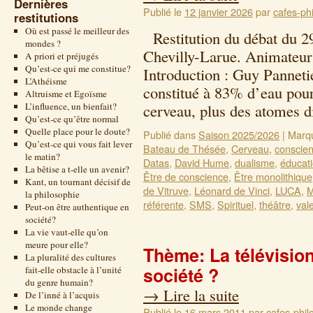
Dernières
Publié le
12 janvier 2026
par
cafes-phi
restitutions
Où est passé le meilleur des
Restitution du débat du 2
mondes ?
Chevilly-Larue. Animateur
A priori et préjugés
Qu’est-ce qui me constitue?
Introduction : Guy Pannetie
L’Athéisme
constitué à 83% d’eau pour
Altruisme et Egoïsme
L’influence, un bienfait?
cerveau, plus des atomes 
Qu’est-ce qu’être normal
Quelle place pour le doute?
Publié dans
Saison 2025/2026
|
Marq
Qu’est-ce qui vous fait lever
Bateau de Thésée
,
Cerveau
,
conscien
le matin?
Datas
,
David Hume
,
dualisme
,
éducat
La bêtise a t-elle un avenir?
Être de conscience
,
Être monolithique
Kant, un tournant décisif de
de Vitruve
,
Léonard de Vinci
,
LUCA
,
M
la philosophie
référente
,
SMS
,
Spirituel
,
théâtre
,
val
Peut-on être authentique en
société?
La vie vaut-elle qu’on
meure pour elle?
Thème: La télévision 
La pluralité des cultures
société ?
fait-elle obstacle à l’unité
du genre humain?
→
Lire la suite
De l’inné à l’acquis
Le monde change
Publié le
16 mars 2011
par
cafes-phil