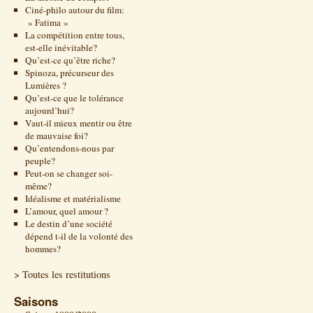
Ciné-philo autour du film:
» Fatima »
La compétition entre tous,
est-elle inévitable?
Qu’est-ce qu’être riche?
Spinoza, précurseur des
Lumières ?
Qu’est-ce que le tolérance
aujourd’hui?
Vaut-il mieux mentir ou être
de mauvaise foi?
Qu’entendons-nous par
peuple?
Peut-on se changer soi-
même?
Idéalisme et matérialisme
L’amour, quel amour ?
Le destin d’une société
dépend t-il de la volonté des
hommes?
> Toutes les restitutions
Saisons