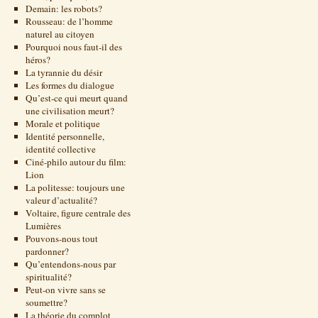
Demain: les robots?
Rousseau: de l’homme
naturel au citoyen
Pourquoi nous faut-il des
héros?
La tyrannie du désir
Les formes du dialogue
Qu’est-ce qui meurt quand
une civilisation meurt?
Morale et politique
Identité personnelle,
identité collective
Ciné-philo autour du film:
Lion
La politesse: toujours une
valeur d’actualité?
Voltaire, figure centrale des
Lumières
Pouvons-nous tout
pardonner?
Qu’entendons-nous par
spiritualité?
Peut-on vivre sans se
soumettre?
La théorie du complot