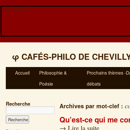
Veuillez patienter...
φ
CAFÉS-PHILO DE CHEVILL
Accueil
Philosophie &
Prochains thèmes -Da
Poésie
débats
Recherche
co
Archives par mot-clef :
Qu’est-ce qui me co
→
Lire la suite