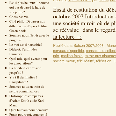
Est-il plus heureux l’homme
qui pas dépassé la haie de
Essai de restitution du déb
son jardin?
octobre 2007 Introductio
Choisir sa vie
Ciné-philo: Dépasser nos
une société miroir où de pl
différences? d’après le film:
se réévalue dans le regard
Green book
la lecture
→
Sommes-nous fâchés avec le
progrès?
Le moi est-il haïssable?
Publié dans
Saison 2007/2008
|
Marq
Diderot, l’esprit des
cerveau disponible
,
conscience collect
Lumières
info
,
maillon faible
,
miroir aux alouette
Quel rôle, quel avenir pour
société miroir
,
télé réalité
,
télévision
|
les associations?
La liberté d’expression:
jusqu’où?
Y a t-il des limites à
l’hospitalité?
Sommes-nous en train de
perdre connaissances
Philosophies comparées
d’Adam Smith et de Karl
Marx
Quel humain pour demain?
Punir, pourquoi, comment?