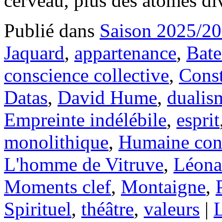
cerveau, plus des atomes d
Publié dans
Saison 2025/2
Jaquard
,
appartenance
,
Bate
conscience collective
,
Const
Datas
,
David Hume
,
dualis
Empreinte indélébile
,
esprit
monolithique
,
Humaine con
L'homme de Vitruve
,
Léona
Moments clef
,
Montaigne
,
Spirituel
,
théâtre
,
valeurs
|