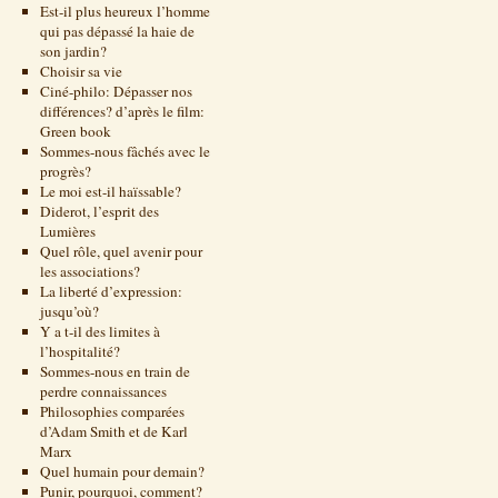
Est-il plus heureux l’homme
qui pas dépassé la haie de
son jardin?
Choisir sa vie
Ciné-philo: Dépasser nos
différences? d’après le film:
Green book
Sommes-nous fâchés avec le
progrès?
Le moi est-il haïssable?
Diderot, l’esprit des
Lumières
Quel rôle, quel avenir pour
les associations?
La liberté d’expression:
jusqu’où?
Y a t-il des limites à
l’hospitalité?
Sommes-nous en train de
perdre connaissances
Philosophies comparées
d’Adam Smith et de Karl
Marx
Quel humain pour demain?
Punir, pourquoi, comment?