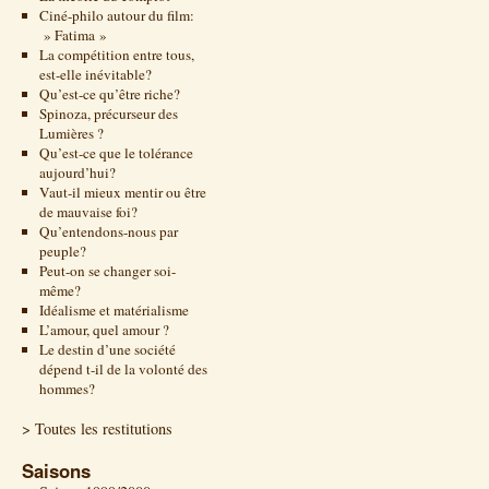
Ciné-philo autour du film:
» Fatima »
La compétition entre tous,
est-elle inévitable?
Qu’est-ce qu’être riche?
Spinoza, précurseur des
Lumières ?
Qu’est-ce que le tolérance
aujourd’hui?
Vaut-il mieux mentir ou être
de mauvaise foi?
Qu’entendons-nous par
peuple?
Peut-on se changer soi-
même?
Idéalisme et matérialisme
L’amour, quel amour ?
Le destin d’une société
dépend t-il de la volonté des
hommes?
> Toutes les restitutions
Saisons