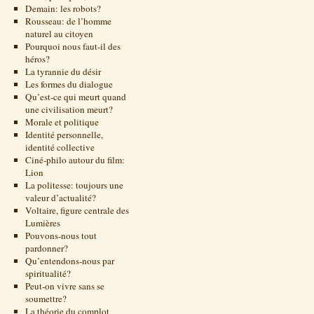
Demain: les robots?
Rousseau: de l’homme
naturel au citoyen
Pourquoi nous faut-il des
héros?
La tyrannie du désir
Les formes du dialogue
Qu’est-ce qui meurt quand
une civilisation meurt?
Morale et politique
Identité personnelle,
identité collective
Ciné-philo autour du film:
Lion
La politesse: toujours une
valeur d’actualité?
Voltaire, figure centrale des
Lumières
Pouvons-nous tout
pardonner?
Qu’entendons-nous par
spiritualité?
Peut-on vivre sans se
soumettre?
La théorie du complot