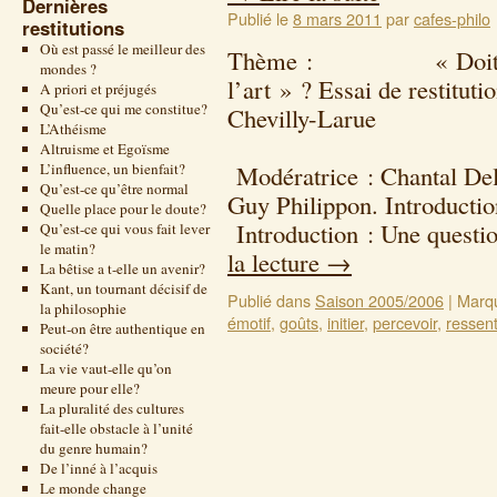
Dernières
Publié le
8 mars 2011
par
cafes-philo
restitutions
Où est passé le meilleur des
Thème : « Doit-on êtr
mondes ?
l’art » ? Essai de restituti
A priori et préjugés
Qu’est-ce qui me constitue?
Chevilly-Larue
L’Athéisme
31 ma
Altruisme et Egoïsme
L’influence, un bienfait?
Modératrice : Chantal Del
Qu’est-ce qu’être normal
Guy Philippon. Introductio
Quelle place pour le doute?
Introduction : Une questi
Qu’est-ce qui vous fait lever
le matin?
la lecture
→
La bêtise a t-elle un avenir?
Kant, un tournant décisif de
Publié dans
Saison 2005/2006
|
Marq
la philosophie
émotif
,
goûts
,
initier
,
percevoir
,
ressent
Peut-on être authentique en
société?
La vie vaut-elle qu’on
meure pour elle?
La pluralité des cultures
fait-elle obstacle à l’unité
du genre humain?
De l’inné à l’acquis
Le monde change