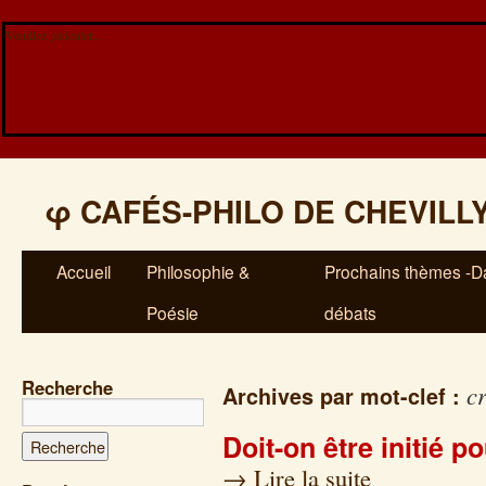
Veuillez patienter...
φ
CAFÉS-PHILO DE CHEVILL
Accueil
Philosophie &
Prochains thèmes -Da
Poésie
débats
Recherche
cr
Archives par mot-clef :
Doit-on être initié po
→
Lire la suite