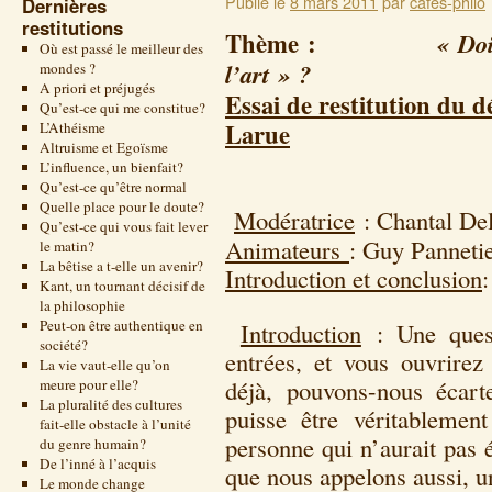
Publié le
8 mars 2011
par
cafes-philo
Dernières
restitutions
Thème :
« Doi
Où est passé le meilleur des
l’art » ?
mondes ?
A priori et préjugés
Essai de restitution du d
Qu’est-ce qui me constitue?
Larue
L’Athéisme
Altruisme et Egoïsme
31 ma
L’influence, un bienfait?
Qu’est-ce qu’être normal
Quelle place pour le doute?
Modératrice
: Chantal Del
Qu’est-ce qui vous fait lever
Animateurs
: Guy Panneti
le matin?
La bêtise a t-elle un avenir?
Introduction et conclusion
Kant, un tournant décisif de
la philosophie
Peut-on être authentique en
Introduction
: Une quest
société?
entrées, et vous ouvrirez 
La vie vaut-elle qu’on
déjà, pouvons-nous écart
meure pour elle?
La pluralité des cultures
puisse être véritablemen
fait-elle obstacle à l’unité
personne qui n’aurait pas 
du genre humain?
De l’inné à l’acquis
que nous appelons aussi, 
Le monde change