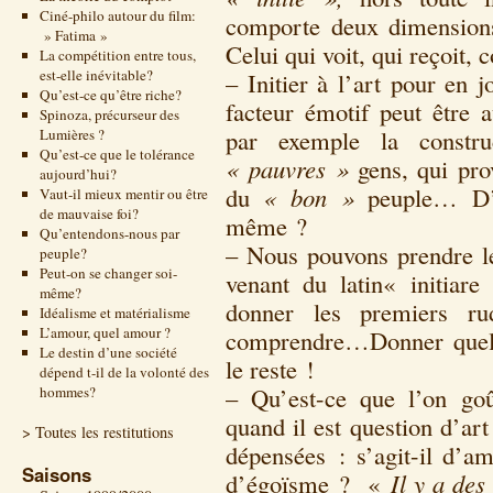
Ciné-philo autour du film:
comporte deux dimensions
» Fatima »
Celui qui voit, qui reçoit,
La compétition entre tous,
est-elle inévitable?
– Initier à l’art pour en
Qu’est-ce qu’être riche?
facteur émotif peut être a
Spinoza, précurseur des
par exemple la constru
Lumières ?
Qu’est-ce que le tolérance
« pauvres »
gens, qui pro
aujourd’hui?
du
« bon »
peuple… D’au
Vaut-il mieux mentir ou être
de mauvaise foi?
même ?
Qu’entendons-nous par
– Nous pouvons prendre 
peuple?
Peut-on se changer soi-
venant du latin« initiare
même?
donner les premiers rud
Idéalisme et matérialisme
L’amour, quel amour ?
comprendre…Donner quelque
Le destin d’une société
le reste !
dépend t-il de la volonté des
– Qu’est-ce que l’on goû
hommes?
quand il est question d’ar
> Toutes les restitutions
dépensées : s’agit-il d’am
Saisons
d’égoïsme ? «
Il y a des