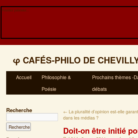
Veuillez patienter...
φ
CAFÉS-PHILO DE CHEVILL
Accueil
Philosophie &
Prochains thèmes -Da
Poésie
débats
Recherche
←
La pluralité d’opinion est-elle garant
dans les médias ?
Doit-on être initié po