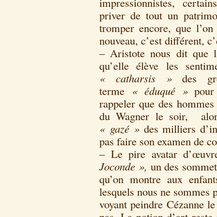
impressionnistes, certai
priver de tout un patrim
tromper encore, que l’on 
nouveau, c’est différent, c’
– Aristote nous dit que l
qu’elle élève les senti
« catharsis »
des gre
terme
« éduqué »
pour 
rappeler que des hommes d
du Wagner le soir, alor
« gazé »
des milliers d’in
pas faire son examen de co
– Le pire avatar d’œuvre
Joconde »,
un des sommets 
qu’on montre aux enfant
lesquels nous ne sommes pa
voyant peindre Cézanne le 
pas. La notion d’art reste 