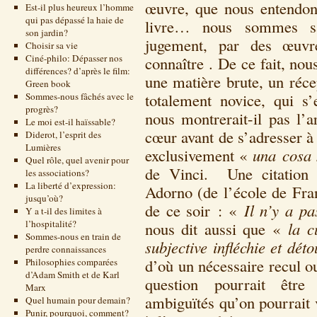
œuvre, que nous entendon
Est-il plus heureux l’homme
qui pas dépassé la haie de
livre… nous sommes sa
son jardin?
jugement, par des œuvre
Choisir sa vie
Ciné-philo: Dépasser nos
connaître . De ce fait, n
différences? d’après le film:
une matière brute, un réce
Green book
totalement novice, qui s
Sommes-nous fâchés avec le
progrès?
nous montrerait-il pas l’a
Le moi est-il haïssable?
cœur avant de s’adresser à 
Diderot, l’esprit des
Lumières
exclusivement «
una cosa 
Quel rôle, quel avenir pour
de Vinci. Une citation 
les associations?
La liberté d’expression:
Adorno (de l’école de Fran
jusqu’où?
de ce soir : «
Il n’y a pa
Y a t-il des limites à
l’hospitalité?
nous dit aussi que «
la c
Sommes-nous en train de
subjective infléchie et dé
perdre connaissances
d’où un nécessaire recul ou
Philosophies comparées
d’Adam Smith et de Karl
question pourrait être
Marx
ambiguïtés qu’on pourrait 
Quel humain pour demain?
Punir, pourquoi, comment?