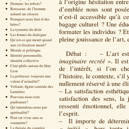
à l’origine hésitation entr
Demain: les robots?
d’emblée nous sont posées
Rousseau: de l’homme
naturel au citoyen
n’est-il accessible qu’à 
Pourquoi nous faut-il des
bagage culturel ? Une éduc
héros?
La tyrannie du désir
formater les individus ? Et
Les formes du dialogue
pleine jouissance de l’art, e
Qu’est-ce qui meurt quand
une civilisation meurt?
Morale et politique
Débat : – L’art es
Identité personnelle,
imaginaire recréé
». Il est
identité collective
Ciné-philo autour du film:
de l’intérêt, si l’on c
Lion
l’histoire, le contexte, s’il
La politesse: toujours une
valeur d’actualité?
nullement réservé à une é
Voltaire, figure centrale des
– La satisfaction esthéti
Lumières
satisfaction des sens, la
Pouvons-nous tout
pardonner?
ressenti émotionnel, elle
Qu’entendons-nous par
l’esprit.
spiritualité?
Peut-on vivre sans se
– Il importe de détermi
soumettre?
« initié »,
hors toute in
La théorie du complot