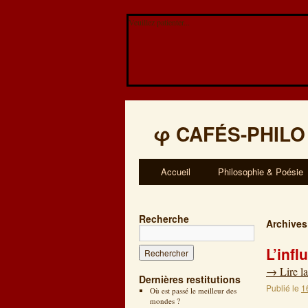
Veuillez patienter...
φ
CAFÉS-PHILO
Accueil
Philosophie & Poésie
Recherche
Archives
L’infl
→
Lire la
Dernières restitutions
Publié le
1
Où est passé le meilleur des
mondes ?