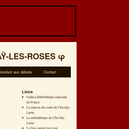
AŸ-LES-ROSES
φ
résidant aux débats
Contact
Liens
Gallica Bibliothèque nationale
de France
La maison du conte de Chevilly-
Larue
La médiathèque de Chevilly-
Larue
Le blog animé par Jean