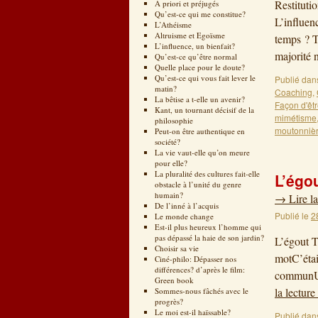
Restituti
A priori et préjugés
Qu’est-ce qui me constitue?
L’influen
L’Athéisme
Altruisme et Egoïsme
temps ? T
L’influence, un bienfait?
majorité
Qu’est-ce qu’être normal
Quelle place pour le doute?
Qu’est-ce qui vous fait lever le
Publié dan
matin?
Coaching
,
La bêtise a t-elle un avenir?
Façon d'êt
Kant, un tournant décisif de la
mimétisme
philosophie
moutonniè
Peut-on être authentique en
société?
La vie vaut-elle qu’on meure
pour elle?
La pluralité des cultures fait-elle
L’égo
obstacle à l’unité du genre
humain?
→
Lire la
De l’inné à l’acquis
Publié le
2
Le monde change
Est-il plus heureux l’homme qui
pas dépassé la haie de son jardin?
L’égout T
Choisir sa vie
motC’étai
Ciné-philo: Dépasser nos
différences? d’après le film:
communUn
Green book
la lecture
Sommes-nous fâchés avec le
progrès?
Le moi est-il haïssable?
Publié dan