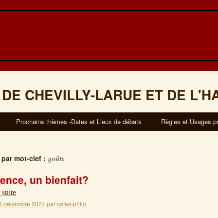
 DE CHEVILLY-LARUE ET DE L'H
Prochains thèmes -Dates et Lieux de débats
Règles et Usages p
goûts
 par mot-clef :
uence, un bienfait?
 suite
6 décembre 2024
par
cafes-philo