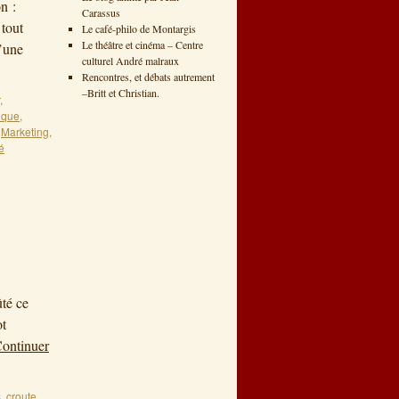
n :
Carassus
tout
Le café-philo de Montargis
Le théâtre et cinéma – Centre
d’une
culturel André malraux
Rencontres, et débats autrement
–Britt et Christian.
,
tique
,
,
Marketing
,
é
ûté ce
ot
ontinuer
s
,
croute
,