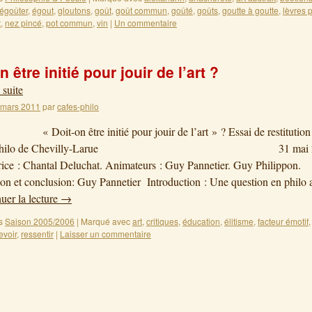
égoûter
,
égout
,
gloutons
,
goût
,
goût commun
,
goûté
,
goûts
,
goutte à goutte
,
lèvres 
t
,
nez pincé
,
pot commun
,
vin
|
Un commentaire
n être initié pour jouir de l’art ?
 suite
 mars 2011
par
cafes-philo
« Doit-on être initié pour jouir de l’art » ? Essai de restitution
afé-philo de Chevilly-Larue 31 mai 2
ce : Chantal Deluchat. Animateurs : Guy Pannetier. Guy Philippon.
ion et conclusion: Guy Pannetier Introduction : Une question en philo 
uer la lecture
→
s
Saison 2005/2006
|
Marqué avec
art
,
critiques
,
éducation
,
élitisme
,
facteur émotif
evoir
,
ressentir
|
Laisser un commentaire