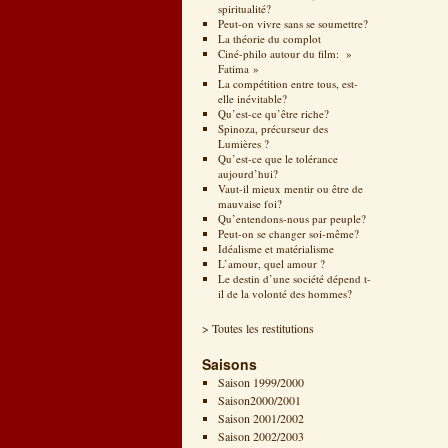
spiritualité?
Peut-on vivre sans se soumettre?
La théorie du complot
Ciné-philo autour du film: »
Fatima »
La compétition entre tous, est-
elle inévitable?
Qu’est-ce qu’être riche?
Spinoza, précurseur des
Lumières ?
Qu’est-ce que le tolérance
aujourd’hui?
Vaut-il mieux mentir ou être de
mauvaise foi?
Qu’entendons-nous par peuple?
Peut-on se changer soi-même?
Idéalisme et matérialisme
L’amour, quel amour ?
Le destin d’une société dépend t-
il de la volonté des hommes?
> Toutes les restitutions
Saisons
Saison 1999/2000
Saison2000/2001
Saison 2001/2002
Saison 2002/2003