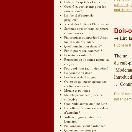
Diderot, l’esprit des Lumières
cul serré
,
d
Quel rôle, quel avenir pour les
mot d'espri
associations?
La liberté d’expression:
jusqu’où?
Y a t-il des limites à l’hospitalité?
Doit-o
Sommes-nous en train de perdre
connaissances
→
Lire la
Philosophies comparées d’Adam
Smith et de Karl Marx
Publié le
8
Quel humain pour demain?
Punir, pourquoi, comment?
Thème : 
Demain: les robots?
Rousseau: de l’homme naturel au
du c
citoyen
Pourquoi nous faut-il des héros?
Modératri
La tyrannie du désir
Introduct
Les formes du dialogue
Qu’est-ce qui meurt quand une
…
Contin
civilisation meurt?
Morale et politique
Publié dan
Identité personnelle, identité
initier
,
perc
collective
Ciné-philo autour du film: Lion
La politesse: toujours une valeur
d’actualité?
Voltaire, figure centrale des
Lumières
Pouvons-nous tout pardonner?
Qu’entendons-nous par