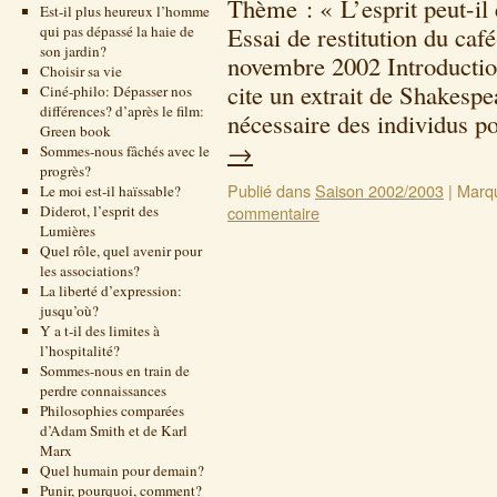
Thème : « L’esprit peut-il
Est-il plus heureux l’homme
Essai de restitution du ca
qui pas dépassé la haie de
son jardin?
novembre 2002 Introduction
Choisir sa vie
cite un extrait de Shakesp
Ciné-philo: Dépasser nos
différences? d’après le film:
nécessaire des individus 
Green book
→
Sommes-nous fâchés avec le
progrès?
Publié dans
Saison 2002/2003
|
Marq
Le moi est-il haïssable?
Diderot, l’esprit des
commentaire
Lumières
Quel rôle, quel avenir pour
les associations?
La liberté d’expression:
jusqu’où?
Y a t-il des limites à
l’hospitalité?
Sommes-nous en train de
perdre connaissances
Philosophies comparées
d’Adam Smith et de Karl
Marx
Quel humain pour demain?
Punir, pourquoi, comment?