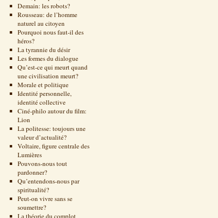
Demain: les robots?
Rousseau: de l’homme
naturel au citoyen
Pourquoi nous faut-il des
héros?
La tyrannie du désir
Les formes du dialogue
Qu’est-ce qui meurt quand
une civilisation meurt?
Morale et politique
Identité personnelle,
identité collective
Ciné-philo autour du film:
Lion
La politesse: toujours une
valeur d’actualité?
Voltaire, figure centrale des
Lumières
Pouvons-nous tout
pardonner?
Qu’entendons-nous par
spiritualité?
Peut-on vivre sans se
soumettre?
La théorie du complot