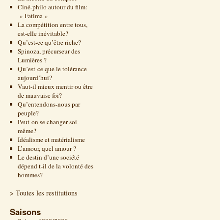
Ciné-philo autour du film:
» Fatima »
La compétition entre tous,
est-elle inévitable?
Qu’est-ce qu’être riche?
Spinoza, précurseur des
Lumières ?
Qu’est-ce que le tolérance
aujourd’hui?
Vaut-il mieux mentir ou être
de mauvaise foi?
Qu’entendons-nous par
peuple?
Peut-on se changer soi-
même?
Idéalisme et matérialisme
L’amour, quel amour ?
Le destin d’une société
dépend t-il de la volonté des
hommes?
> Toutes les restitutions
Saisons