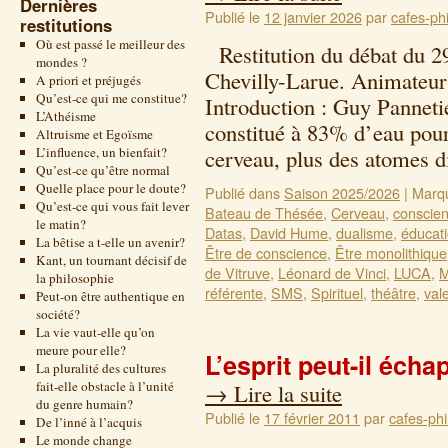
Dernières
Publié le
12 janvier 2026
par
cafes-phi
restitutions
Où est passé le meilleur des
Restitution du débat du 2
mondes ?
Chevilly-Larue. Animateur
A priori et préjugés
Qu’est-ce qui me constitue?
Introduction : Guy Pannetie
L’Athéisme
constitué à 83% d’eau pour
Altruisme et Egoïsme
L’influence, un bienfait?
cerveau, plus des atomes 
Qu’est-ce qu’être normal
Quelle place pour le doute?
Publié dans
Saison 2025/2026
|
Marq
Qu’est-ce qui vous fait lever
Bateau de Thésée
,
Cerveau
,
conscien
le matin?
Datas
,
David Hume
,
dualisme
,
éducat
La bêtise a t-elle un avenir?
Être de conscience
,
Être monolithique
Kant, un tournant décisif de
de Vitruve
,
Léonard de Vinci
,
LUCA
,
M
la philosophie
référente
,
SMS
,
Spirituel
,
théâtre
,
val
Peut-on être authentique en
société?
La vie vaut-elle qu’on
meure pour elle?
L’esprit peut-il éch
La pluralité des cultures
fait-elle obstacle à l’unité
→
Lire la suite
du genre humain?
Publié le
17 février 2011
par
cafes-phi
De l’inné à l’acquis
Le monde change