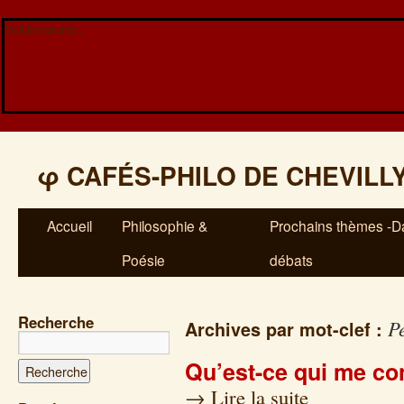
Veuillez patienter...
φ
CAFÉS-PHILO DE CHEVILL
Accueil
Philosophie &
Prochains thèmes -Da
Poésie
débats
Recherche
P
Archives par mot-clef :
Qu’est-ce qui me co
→
Lire la suite