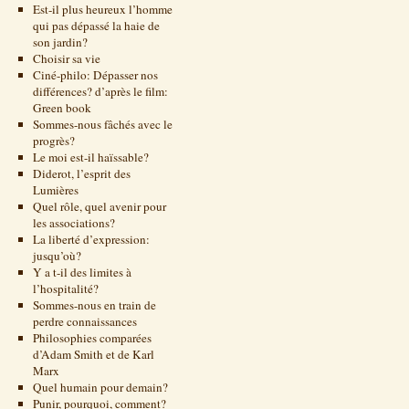
Est-il plus heureux l’homme
qui pas dépassé la haie de
son jardin?
Choisir sa vie
Ciné-philo: Dépasser nos
différences? d’après le film:
Green book
Sommes-nous fâchés avec le
progrès?
Le moi est-il haïssable?
Diderot, l’esprit des
Lumières
Quel rôle, quel avenir pour
les associations?
La liberté d’expression:
jusqu’où?
Y a t-il des limites à
l’hospitalité?
Sommes-nous en train de
perdre connaissances
Philosophies comparées
d’Adam Smith et de Karl
Marx
Quel humain pour demain?
Punir, pourquoi, comment?