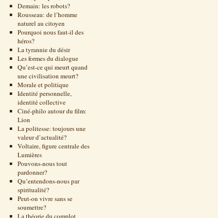
Demain: les robots?
Rousseau: de l’homme
naturel au citoyen
Pourquoi nous faut-il des
héros?
La tyrannie du désir
Les formes du dialogue
Qu’est-ce qui meurt quand
une civilisation meurt?
Morale et politique
Identité personnelle,
identité collective
Ciné-philo autour du film:
Lion
La politesse: toujours une
valeur d’actualité?
Voltaire, figure centrale des
Lumières
Pouvons-nous tout
pardonner?
Qu’entendons-nous par
spiritualité?
Peut-on vivre sans se
soumettre?
La théorie du complot