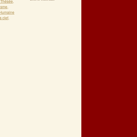
 Thésée
,
isme
,
Humaine
 clef
,