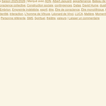
s
Saison 2025/2026
|
Marqué avec
ADN
,
Albert Jaquard
,
appartenance
,
Bateau de
onscience collective
,
Construction sociale
,
contingences
,
Datas
,
David Hume
,
dual
Embrion
,
Empreinte indélébile
,
esprit
,
être
,
Être de conscience
,
Être monolithique
,
dentité
,
Interaction
,
L'homme de Vitruve
,
Léonard de Vinci
,
LUCA
,
Matière
,
Moments
,
Personne référente
,
SMS
,
Spirituel
,
théâtre
,
valeurs
|
Laisser un commentaire