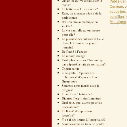
Qu’est-ce qui vous fait lever le
Publié dan
matin?
Cerveau
,
c
La bêtise a t-elle un avenir?
éducation
,
Kant, un tournant décisif de la
condition
,
i
philosophie
Montaigne
Peut-on être authentique en
société?
La vie vaut-elle qu’on meure
pour elle?
La pluralité des cultures fait-elle
obstacle à l’unité du genre
humain?
De l’inné à l’acquis
Le monde change
Est-il plus heureux l’homme qui
pas dépassé la haie de son jardin?
Choisir sa vie
Ciné-philo: Dépasser nos
différences? d’après le film:
Green book
Sommes-nous fâchés avec le
progrès?
Le moi est-il haïssable?
Diderot, l’esprit des Lumières
Quel rôle, quel avenir pour les
associations?
La liberté d’expression:
jusqu’où?
Y a t-il des limites à l’hospitalité?
Sommes-nous en train de perdre