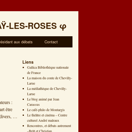
AŸ-LES-ROSES
φ
résidant aux débats
Contact
Liens
Gallica Bibliothèque nationale
de France
La maison du conte de Chevilly-
Larue
La médiathèque de Chevilly-
Larue
Le blog animé par Jean
teurs :
Carassus
rt être
Le café-philo de Montargis
Le théâtre et cinéma – Centre
 divers, …
culturel André malraux
Rencontres, et débats autrement
–Britt et Christian.