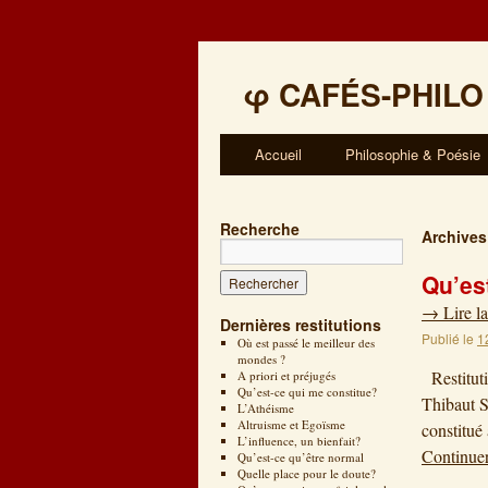
φ
CAFÉS-PHILO
Accueil
Philosophie & Poésie
Recherche
Archives
Qu’es
→
Lire la
Dernières restitutions
Publié le
1
Où est passé le meilleur des
mondes ?
Restituti
A priori et préjugés
Qu’est-ce qui me constitue?
Thibaut S
L’Athéisme
Altruisme et Egoïsme
constitué
L’influence, un bienfait?
Continuer
Qu’est-ce qu’être normal
Quelle place pour le doute?