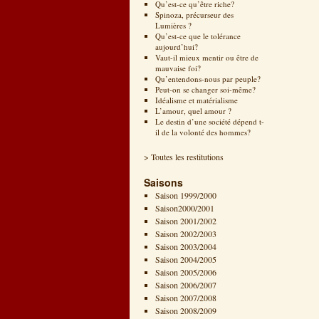
Qu’est-ce qu’être riche?
Spinoza, précurseur des
Lumières ?
Qu’est-ce que le tolérance
aujourd’hui?
Vaut-il mieux mentir ou être de
mauvaise foi?
Qu’entendons-nous par peuple?
Peut-on se changer soi-même?
Idéalisme et matérialisme
L’amour, quel amour ?
Le destin d’une société dépend t-
il de la volonté des hommes?
> Toutes les restitutions
Saisons
Saison 1999/2000
Saison2000/2001
Saison 2001/2002
Saison 2002/2003
Saison 2003/2004
Saison 2004/2005
Saison 2005/2006
Saison 2006/2007
Saison 2007/2008
Saison 2008/2009