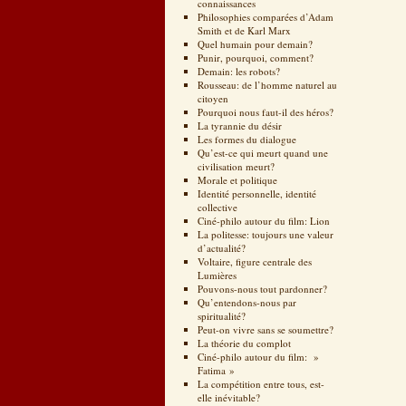
connaissances
Philosophies comparées d’Adam
Smith et de Karl Marx
Quel humain pour demain?
Punir, pourquoi, comment?
Demain: les robots?
Rousseau: de l’homme naturel au
citoyen
Pourquoi nous faut-il des héros?
La tyrannie du désir
Les formes du dialogue
Qu’est-ce qui meurt quand une
civilisation meurt?
Morale et politique
Identité personnelle, identité
collective
Ciné-philo autour du film: Lion
La politesse: toujours une valeur
d’actualité?
Voltaire, figure centrale des
Lumières
Pouvons-nous tout pardonner?
Qu’entendons-nous par
spiritualité?
Peut-on vivre sans se soumettre?
La théorie du complot
Ciné-philo autour du film: »
Fatima »
La compétition entre tous, est-
elle inévitable?