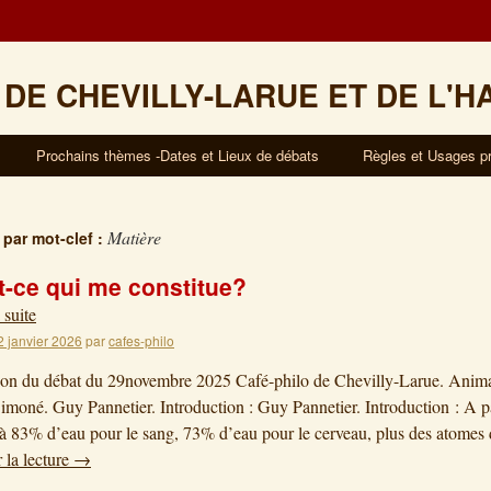
 DE CHEVILLY-LARUE ET DE L'H
Prochains thèmes -Dates et Lieux de débats
Règles et Usages p
Matière
 par mot-clef :
t-ce qui me constitue?
 suite
2 janvier 2026
par
cafes-philo
on du débat du 29novembre 2025 Café-philo de Chevilly-Larue. Anima
imoné. Guy Pannetier. Introduction : Guy Pannetier. Introduction : A pa
 à 83% d’eau pour le sang, 73% d’eau pour le cerveau, plus des atomes
 la lecture
→