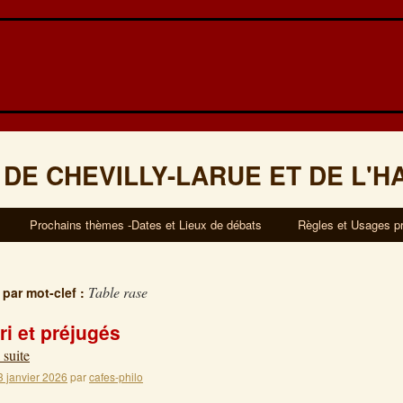
 DE CHEVILLY-LARUE ET DE L'H
Prochains thèmes -Dates et Lieux de débats
Règles et Usages p
Table rase
 par mot-clef :
ri et préjugés
 suite
3 janvier 2026
par
cafes-philo