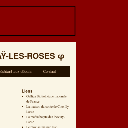
AŸ-LES-ROSES
φ
résidant aux débats
Contact
Liens
Gallica Bibliothèque nationale
de France
La maison du conte de Chevilly-
Larue
La médiathèque de Chevilly-
Larue
Le blog animé par Jean