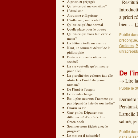
Restituti
A priori et préjugés
Qu’est-ce qui me constitue?
Introduct
L’Athéisme
Altruisme et Egoïsme
a priori 
L’influence, un bienfait?
bien …
C
Qu’est-ce qu’être normal
Quelle place pour le doute?
Qu’est-ce qui vous fait lever le
Publié dan
matin?
préconçue
La bêtise a t-elle un avenir?
Ornières
,
P
Kant, un tournant décisif de la
ultracrepi
philosophie
Peut-on être authentique en
société?
La vie vaut-elle qu’on meure
De l’i
pour elle?
La pluralité des cultures fait-elle
→
Lire la
obstacle à l’unité du genre
humain?
Publié le
3
De l’inné à l’acquis
Le monde change
Dernière 
Est-il plus heureux l’homme qui
pas dépassé la haie de son jardin?
Perstunsk
Choisir sa vie
Ciné-philo: Dépasser nos
Laruelle 
différences? d’après le film:
saturé, j
Green book
Sommes-nous fâchés avec le
progrès?
Publié dan
Le moi est-il haïssable?
dans le sa