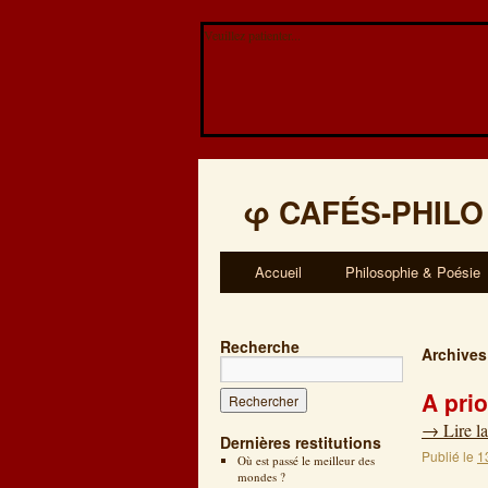
Veuillez patienter...
φ
CAFÉS-PHILO
Accueil
Philosophie & Poésie
Recherche
Archives
A prio
→
Lire la
Dernières restitutions
Publié le
1
Où est passé le meilleur des
mondes ?