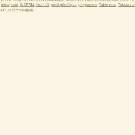
,
infus
,
inné
,
INSERM
,
instinctif
,
profil génétique
,
programme
,
Table rase
,
Tabula ra
sser un commentaire