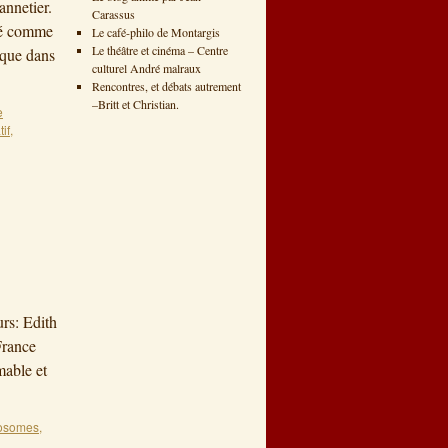
nnetier.
Carassus
ugé comme
Le café-philo de Montargis
Le théâtre et cinéma – Centre
 que dans
culturel André malraux
Rencontres, et débats autrement
–Britt et Christian.
e
if
,
urs: Edith
France
mable et
osomes
,