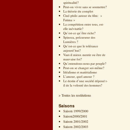
spiritualité?
Peut-on vivre sans se soumettre?
La théorie du complot
Ciné-philo autour du film: »
Fatima »
La compétition entre tous, est-
elle inévitable?
Qu’est-ce qu’être riche?
Spinoza, précurseur des
Lumières ?
Qu’est-ce que le tolérance
aujourd’hui?
Vaut-il mieux mentir ou être de
mauvaise foi?
Qu’entendons-nous par peuple?
Peut-on se changer soi-même?
Idéalisme et matérialisme
L’amour, quel amour ?
Le destin d’une société dépend t-
il de la volonté des hommes?
> Toutes les restitutions
Saisons
Saison 1999/2000
Saison2000/2001
Saison 2001/2002
Saison 2002/2003