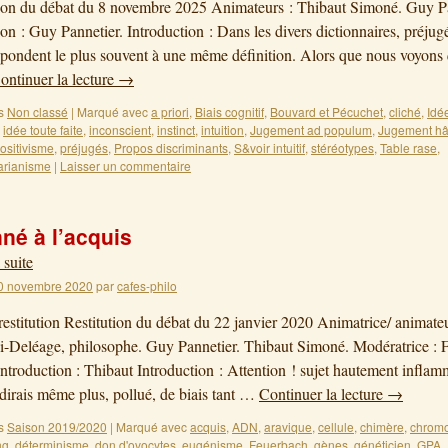
on du débat du 8 novembre 2025 Animateurs : Thibaut Simoné. Guy Pa
ion : Guy Pannetier. Introduction : Dans les divers dictionnaires, préj
répondent le plus souvent à une même définition. Alors que nous voyons
ontinuer la lecture
→
s
Non classé
|
Marqué avec
a priori
,
Biais cognitif
,
Bouvard et Pécuchet
,
cliché
,
Idé
,
idée toute faite
,
inconscient
,
instinct
,
intuition
,
Jugement ad populum
,
Jugement hât
ositivisme
,
préjugés
,
Propos discriminants
,
S&voir intuitif
,
stéréotypes
,
Table rase
,
darianisme
|
Laisser un commentaire
nné à l’acquis
 suite
0 novembre 2020
par
cafes-philo
restitution Restitution du débat du 22 janvier 2020 Animatrice/ animate
i-Deléage, philosophe. Guy Pannetier. Thibaut Simoné. Modératrice : 
Introduction : Thibaut Introduction : Attention ! sujet hautement inflam
e dirais même plus, pollué, de biais tant …
Continuer la lecture
→
s
Saison 2019/2020
|
Marqué avec
acquis
,
ADN
,
aravique
,
cellule
,
chimère
,
chrom
ng
,
déterminisme
,
don d'ovocytes
,
eugénisme
,
Feuerbach
,
gènes
,
généticien
,
GPA
,