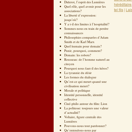
Diderot, l’esprit des Lumières
héréditaire
Quel rôle, quel avenir pour les
tel fils
|
Lai
associations?
La liberté d’expression:
jusqu’où?
Y a t-il des limites à l’hospitalité?
Sommes-nous en train de perdre
connaissances
Philosophies comparées d’Adam
Smith et de Karl Marx
Quel humain pour demain?
Punir, pourquoi, comment?
Demain: les robots?
Rousseau: de l’homme naturel au
citoyen
Pourquoi nous faut-il des héros?
La tyrannie du désir
Les formes du dialogue
Qu’est-ce qui meurt quand une
civilisation meurt?
Morale et politique
Identité personnelle, identité
collective
Ciné-philo autour du film: Lion
La politesse: toujours une valeur
d’actualité?
Voltaire, figure centrale des
Lumières
Pouvons-nous tout pardonner?
Qu’entendons-nous par