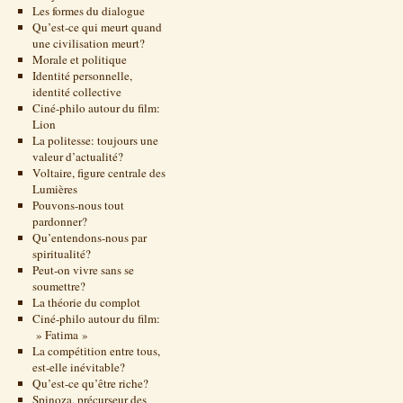
Les formes du dialogue
Qu’est-ce qui meurt quand
une civilisation meurt?
Morale et politique
Identité personnelle,
identité collective
Ciné-philo autour du film:
Lion
La politesse: toujours une
valeur d’actualité?
Voltaire, figure centrale des
Lumières
Pouvons-nous tout
pardonner?
Qu’entendons-nous par
spiritualité?
Peut-on vivre sans se
soumettre?
La théorie du complot
Ciné-philo autour du film:
» Fatima »
La compétition entre tous,
est-elle inévitable?
Qu’est-ce qu’être riche?
Spinoza, précurseur des