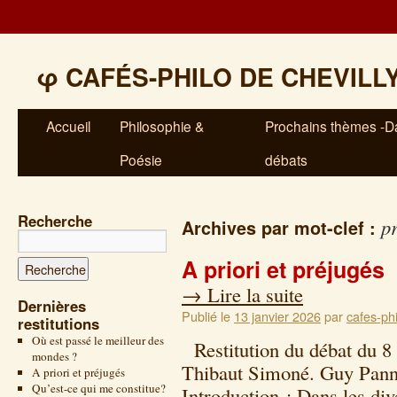
φ
CAFÉS-PHILO DE CHEVILL
Accueil
Philosophie &
Prochains thèmes -Da
Poésie
débats
Recherche
p
Archives par mot-clef :
A priori et préjugés
→
Lire la suite
Dernières
Publié le
13 janvier 2026
par
cafes-phi
restitutions
Où est passé le meilleur des
Restitution du débat du 
mondes ?
Thibaut Simoné. Guy Pannet
A priori et préjugés
Qu’est-ce qui me constitue?
Introduction : Dans les di