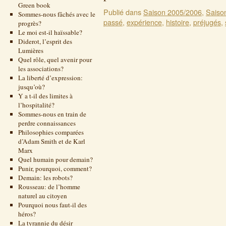
Green book
Publié dans
Saison 2005/2006
,
Saiso
Sommes-nous fâchés avec le
passé
,
expérience
,
histoire
,
préjugés
,
progrès?
Le moi est-il haïssable?
Diderot, l’esprit des
Lumières
Quel rôle, quel avenir pour
les associations?
La liberté d’expression:
jusqu’où?
Y a t-il des limites à
l’hospitalité?
Sommes-nous en train de
perdre connaissances
Philosophies comparées
d’Adam Smith et de Karl
Marx
Quel humain pour demain?
Punir, pourquoi, comment?
Demain: les robots?
Rousseau: de l’homme
naturel au citoyen
Pourquoi nous faut-il des
héros?
La tyrannie du désir