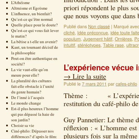
L’Athéisme
priori répondent le plus s
Altruisme et Egoïsme
L’influence, un bienfait?
que nous voyons que dans
Qu’est-ce qu’être normal
Quelle place pour le doute?
Publié dans
Non classé
|
Marqué ave
Qu’est-ce qui vous fait lever
cliché
,
Idée préconçue
,
idée toute fait
le matin?
populum
,
Jugement hâtif
,
Ornières
,
Po
La bêtise a t-elle un avenir?
intuitif
,
stéréotypes
,
Table rase
,
ultrac
Kant, un tournant décisif de
la philosophie
Peut-on être authentique en
société?
L’expérience vécue in
La vie vaut-elle qu’on
→
Lire la suite
meure pour elle?
La pluralité des cultures
Publié le
7 mars 2011
par
cafes-philo
fait-elle obstacle à l’unité
du genre humain?
Thème : « L’expérience 
De l’inné à l’acquis
restitution du café-philo d
Le monde change
Est-il plus heureux l’homme
9 novembre 2
qui pas dépassé la haie de
Guy Pannetier: Le thème du
son jardin?
Choisir sa vie
réflexion : « L’homme est 
Ciné-philo: Dépasser nos
plusieurs fois sur la mêm
différences? d’après le film: