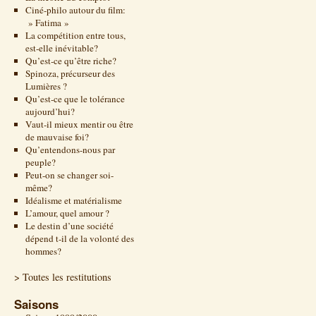
Ciné-philo autour du film:
» Fatima »
La compétition entre tous,
est-elle inévitable?
Qu’est-ce qu’être riche?
Spinoza, précurseur des
Lumières ?
Qu’est-ce que le tolérance
aujourd’hui?
Vaut-il mieux mentir ou être
de mauvaise foi?
Qu’entendons-nous par
peuple?
Peut-on se changer soi-
même?
Idéalisme et matérialisme
L’amour, quel amour ?
Le destin d’une société
dépend t-il de la volonté des
hommes?
> Toutes les restitutions
Saisons