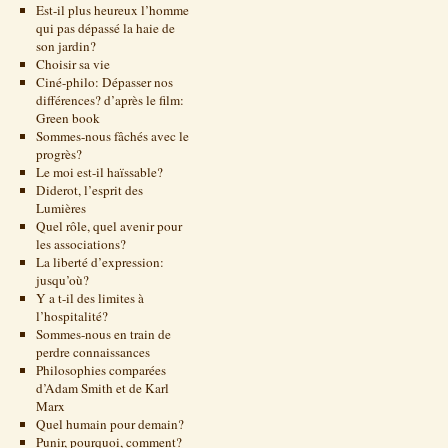
Est-il plus heureux l’homme
qui pas dépassé la haie de
son jardin?
Choisir sa vie
Ciné-philo: Dépasser nos
différences? d’après le film:
Green book
Sommes-nous fâchés avec le
progrès?
Le moi est-il haïssable?
Diderot, l’esprit des
Lumières
Quel rôle, quel avenir pour
les associations?
La liberté d’expression:
jusqu’où?
Y a t-il des limites à
l’hospitalité?
Sommes-nous en train de
perdre connaissances
Philosophies comparées
d’Adam Smith et de Karl
Marx
Quel humain pour demain?
Punir, pourquoi, comment?