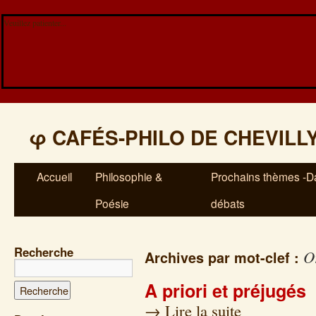
Veuillez patienter...
φ
CAFÉS-PHILO DE CHEVILL
Accueil
Philosophie &
Prochains thèmes -Da
Poésie
débats
Recherche
O
Archives par mot-clef :
A priori et préjugés
→
Lire la suite