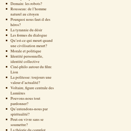
Demain: les robots?
Rousseau: de l’homme
naturel au citoyen
Pourquoi nous faut-il des
héros?
La tyrannie du désir
Les formes du dialogue
Qu’est-ce qui meurt quand
une civilisation meurt?
Morale et politique
Identité personnelle,
identité collective
Ciné-philo autour du film:
Lion
La politesse: toujours une
valeur d’actualité?
Voltaire, figure centrale des
Lumières
Pouvons-nous tout
pardonner?
Qu’entendons-nous par
spiritualité?
Peut-on vivre sans se
soumettre?
La théorie du complot