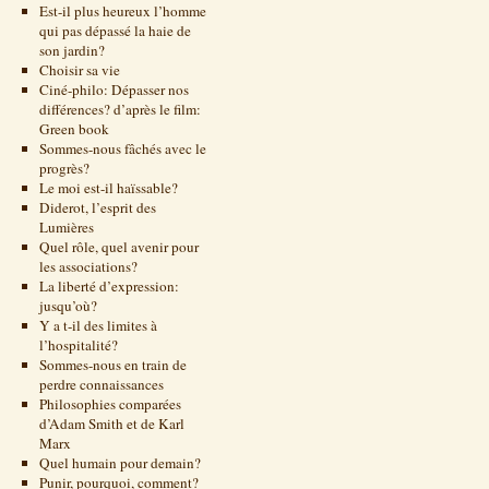
Est-il plus heureux l’homme
qui pas dépassé la haie de
son jardin?
Choisir sa vie
Ciné-philo: Dépasser nos
différences? d’après le film:
Green book
Sommes-nous fâchés avec le
progrès?
Le moi est-il haïssable?
Diderot, l’esprit des
Lumières
Quel rôle, quel avenir pour
les associations?
La liberté d’expression:
jusqu’où?
Y a t-il des limites à
l’hospitalité?
Sommes-nous en train de
perdre connaissances
Philosophies comparées
d’Adam Smith et de Karl
Marx
Quel humain pour demain?
Punir, pourquoi, comment?