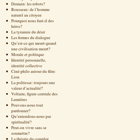
Demain: les robots?
Rousseau: de l’homme
naturel au citoyen
Pourquoi nous faut-il des
héros?
La tyrannie du désir
Les formes du dialogue
Qu’est-ce qui meurt quand
une civilisation meurt?
Morale et politique
Identité personnelle,
identité collective
Ciné-philo autour du film:
Lion
La politesse: toujours une
valeur d’actualité?
Voltaire, figure centrale des
Lumières
Pouvons-nous tout
pardonner?
Qu’entendons-nous par
spiritualité?
Peut-on vivre sans se
soumettre?
La théorie du complot