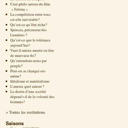
Ciné-philo autour du film:
» Fatima »
La compétition entre tous,
est-elle inévitable?
Qu’est-ce qu’être riche?
Spinoza, précurseur des
Lumières ?
Qu’est-ce que le tolérance
aujourd’hui?
Vaut-il mieux mentir ou être
de mauvaise foi?
Qu’entendons-nous par
peuple?
Peut-on se changer soi-
même?
Idéalisme et matérialisme
L’amour, quel amour ?
Le destin d’une société
dépend t-il de la volonté des
hommes?
> Toutes les restitutions
Saisons