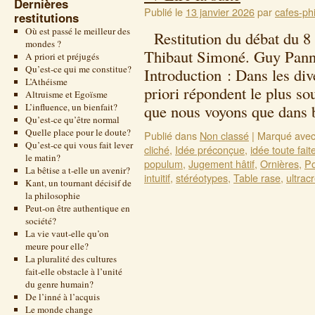
Dernières
Publié le
13 janvier 2026
par
cafes-phi
restitutions
Où est passé le meilleur des
Restitution du débat du 
mondes ?
Thibaut Simoné. Guy Pannet
A priori et préjugés
Qu’est-ce qui me constitue?
Introduction : Dans les di
L’Athéisme
priori répondent le plus s
Altruisme et Egoïsme
L’influence, un bienfait?
que nous voyons que dans
Qu’est-ce qu’être normal
Quelle place pour le doute?
Publié dans
Non classé
|
Marqué ave
Qu’est-ce qui vous fait lever
cliché
,
Idée préconçue
,
idée toute fait
le matin?
populum
,
Jugement hâtif
,
Ornières
,
Po
La bêtise a t-elle un avenir?
intuitif
,
stéréotypes
,
Table rase
,
ultrac
Kant, un tournant décisif de
la philosophie
Peut-on être authentique en
société?
La vie vaut-elle qu’on
meure pour elle?
La pluralité des cultures
fait-elle obstacle à l’unité
du genre humain?
De l’inné à l’acquis
Le monde change