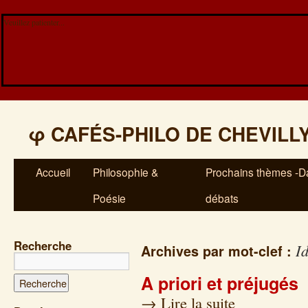
Veuillez patienter...
φ
CAFÉS-PHILO DE CHEVILL
Accueil
Philosophie &
Prochains thèmes -Da
Poésie
débats
Recherche
I
Archives par mot-clef :
A priori et préjugés
→
Lire la suite