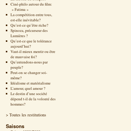
Ciné-philo autour du film:
» Fatima »
La compétition entre tous,
est-elle inévitable?
Qu’est-ce qu’être riche?
Spinoza, précurseur des
Lumières ?
Qu’est-ce que le tolérance
aujourd’hui?
Vaut-il mieux mentir ou être
de mauvaise foi?
Qu’entendons-nous par
peuple?
Peut-on se changer soi-
même?
Idéalisme et matérialisme
L’amour, quel amour ?
Le destin d’une société
dépend t-il de la volonté des
hommes?
> Toutes les restitutions
Saisons