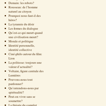
Demain: les robots?
Rousseau: de l’homme
naturel au citoyen
Pourquoi nous faut-il des
héros?
La tyrannie du désir
Les formes du dialogue
Qu’est-ce qui meurt quand
une civilisation meurt?
Morale et politique
Identité personnelle,
identité collective
Ciné-philo autour du film:
Lion
La politesse: toujours une
valeur d’actualité?
Voltaire, figure centrale des
Lumières
Pouvons-nous tout
pardonner?
Qu’entendons-nous par
spiritualité?
Peut-on vivre sans se
soumettre?
La théorie du complot