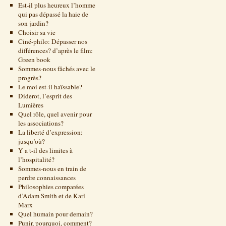
Est-il plus heureux l’homme
qui pas dépassé la haie de
son jardin?
Choisir sa vie
Ciné-philo: Dépasser nos
différences? d’après le film:
Green book
Sommes-nous fâchés avec le
progrès?
Le moi est-il haïssable?
Diderot, l’esprit des
Lumières
Quel rôle, quel avenir pour
les associations?
La liberté d’expression:
jusqu’où?
Y a t-il des limites à
l’hospitalité?
Sommes-nous en train de
perdre connaissances
Philosophies comparées
d’Adam Smith et de Karl
Marx
Quel humain pour demain?
Punir, pourquoi, comment?