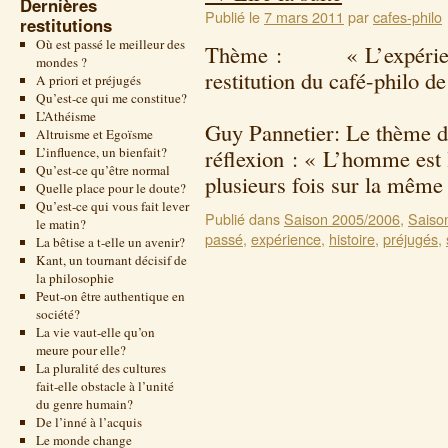
Dernières
Publié le
7 mars 2011
par
cafes-philo
restitutions
Où est passé le meilleur des
Thème : « L’expérience 
mondes ?
restitution du café-philo d
A priori et préjugés
Qu’est-ce qui me constitue?
9 novembre 2
L’Athéisme
Guy Pannetier: Le thème du
Altruisme et Egoïsme
L’influence, un bienfait?
réflexion : « L’homme est 
Qu’est-ce qu’être normal
plusieurs fois sur la mêm
Quelle place pour le doute?
Qu’est-ce qui vous fait lever
Publié dans
Saison 2005/2006
,
Saiso
le matin?
passé
,
expérience
,
histoire
,
préjugés
,
La bêtise a t-elle un avenir?
Kant, un tournant décisif de
la philosophie
Peut-on être authentique en
société?
La vie vaut-elle qu’on
meure pour elle?
La pluralité des cultures
fait-elle obstacle à l’unité
du genre humain?
De l’inné à l’acquis
Le monde change