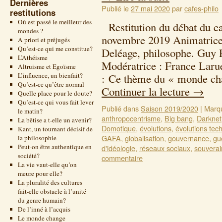
Dernières
Publié le
27 mai 2020
par
cafes-philo
restitutions
Où est passé le meilleur des
Restitution du débat du ca
mondes ?
novembre 2019 Animatrice/
A priori et préjugés
Qu’est-ce qui me constitue?
Deléage, philosophe. Guy 
L’Athéisme
Modératrice : France Larue
Altruisme et Egoïsme
L’influence, un bienfait?
: Ce thème du « monde cha
Qu’est-ce qu’être normal
Continuer la lecture
→
Quelle place pour le doute?
Qu’est-ce qui vous fait lever
Publié dans
Saison 2019/2020
|
Marq
le matin?
anthropocentrisme
,
Big bang
,
Darknet
La bêtise a t-elle un avenir?
Domotique
,
évolutions
,
évolutions tec
Kant, un tournant décisif de
GAFA
,
globalisation
,
gouvernance
,
gu
la philosophie
Peut-on être authentique en
d'idéologie
,
réseaux sociaux
,
souverai
société?
commentaire
La vie vaut-elle qu’on
meure pour elle?
La pluralité des cultures
fait-elle obstacle à l’unité
du genre humain?
De l’inné à l’acquis
Le monde change