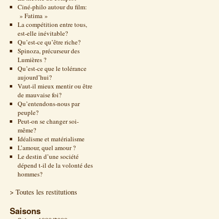
Ciné-philo autour du film:
» Fatima »
La compétition entre tous,
est-elle inévitable?
Qu’est-ce qu’être riche?
Spinoza, précurseur des
Lumières ?
Qu’est-ce que le tolérance
aujourd’hui?
Vaut-il mieux mentir ou être
de mauvaise foi?
Qu’entendons-nous par
peuple?
Peut-on se changer soi-
même?
Idéalisme et matérialisme
L’amour, quel amour ?
Le destin d’une société
dépend t-il de la volonté des
hommes?
> Toutes les restitutions
Saisons