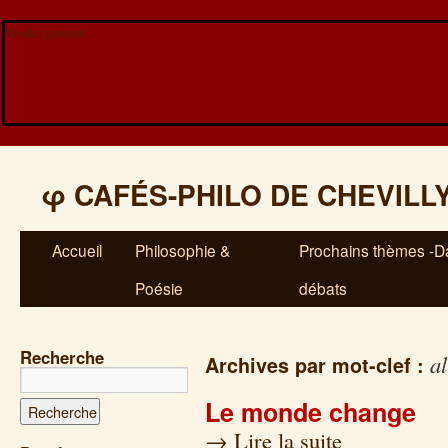
Veuillez patienter...
φ
CAFÉS-PHILO DE CHEVILL
Accueil
Philosophie &
Prochains thèmes -Da
Poésie
débats
Recherche
a
Archives par mot-clef :
Le monde change
→
Lire la suite