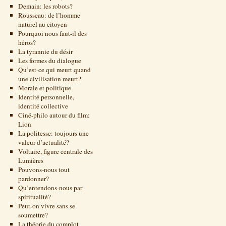
Demain: les robots?
Rousseau: de l’homme
naturel au citoyen
Pourquoi nous faut-il des
héros?
La tyrannie du désir
Les formes du dialogue
Qu’est-ce qui meurt quand
une civilisation meurt?
Morale et politique
Identité personnelle,
identité collective
Ciné-philo autour du film:
Lion
La politesse: toujours une
valeur d’actualité?
Voltaire, figure centrale des
Lumières
Pouvons-nous tout
pardonner?
Qu’entendons-nous par
spiritualité?
Peut-on vivre sans se
soumettre?
La théorie du complot