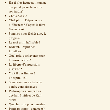
Est-il plus heureux l’homme
qui pas dépassé la haie de
son jardin?
Choisir sa vie
Ciné-philo: Dépasser nos
différences? d’après le film:
Green book
Sommes-nous fâchés avec le
progrès?
Le moi est-il haïssable?
Diderot, l’esprit des
Lumières
Quel rôle, quel avenir pour
les associations?
La liberté d’expression:
jusqu’où?
Y a t-il des limites à
l’hospitalité?
Sommes-nous en train de
perdre connaissances
Philosophies comparées
d’Adam Smith et de Karl
Marx
Quel humain pour demain?
Punir, pourquoi, comment?