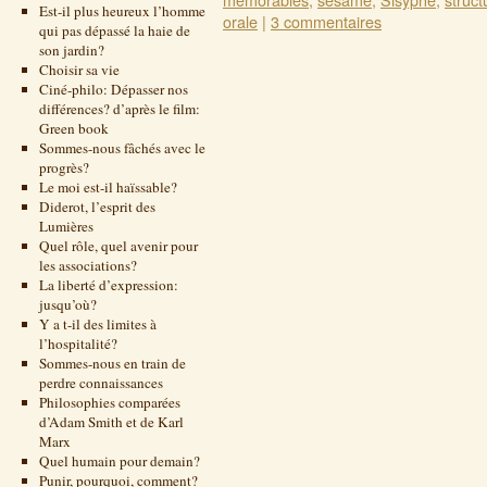
Est-il plus heureux l’homme
orale
|
3 commentaires
qui pas dépassé la haie de
son jardin?
Choisir sa vie
Ciné-philo: Dépasser nos
différences? d’après le film:
Green book
Sommes-nous fâchés avec le
progrès?
Le moi est-il haïssable?
Diderot, l’esprit des
Lumières
Quel rôle, quel avenir pour
les associations?
La liberté d’expression:
jusqu’où?
Y a t-il des limites à
l’hospitalité?
Sommes-nous en train de
perdre connaissances
Philosophies comparées
d’Adam Smith et de Karl
Marx
Quel humain pour demain?
Punir, pourquoi, comment?