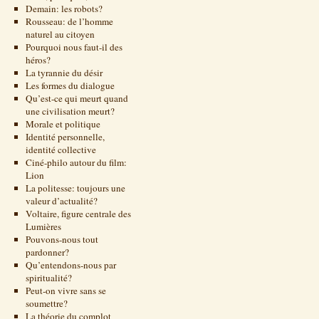
Demain: les robots?
Rousseau: de l’homme
naturel au citoyen
Pourquoi nous faut-il des
héros?
La tyrannie du désir
Les formes du dialogue
Qu’est-ce qui meurt quand
une civilisation meurt?
Morale et politique
Identité personnelle,
identité collective
Ciné-philo autour du film:
Lion
La politesse: toujours une
valeur d’actualité?
Voltaire, figure centrale des
Lumières
Pouvons-nous tout
pardonner?
Qu’entendons-nous par
spiritualité?
Peut-on vivre sans se
soumettre?
La théorie du complot