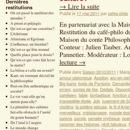
Dernières
→
Lire la suite
restitutions
Où est passé le meilleur des
Publié le
17 mai 2011
par
cafes-philo
mondes ?
En partenariat avec la Mai
A priori et préjugés
Qu’est-ce qui me constitue?
Restitution du café-philo 
L’Athéisme
Maison du conte Philosoph
Altruisme et Egoïsme
L’influence, un bienfait?
Conteur : Julien Tauber. A
Qu’est-ce qu’être normal
Pannetier. Modérateur : 
Quelle place pour le doute?
Qu’est-ce qui vous fait lever
lecture
→
le matin?
La bêtise a t-elle un avenir?
Publié dans
Saison 2010/2011
|
Marq
Kant, un tournant décisif de
amour platonique
,
Apollon
,
arc-en-ciel
la philosophie
Big bang
,
boite de Pantoire
,
Cervantè
Peut-on être authentique en
errant
,
contes de fée
,
Dédale
,
Discord
société?
cartésien
,
fable
,
fantastique
,
fonction 
La vie vaut-elle qu’on
inacessible étoile
,
Job
,
jugement de S
meure pour elle?
choléra
,
la potière jalouse
,
le fil d'Aria
La pluralité des cultures
fait-elle obstacle à l’unité
merveilleux
,
métalangage
,
monde épi
du genre humain?
païens
,
parole
,
pensée mythique
,
poé
De l’inné à l’acquis
raconter des histoires
,
récit fabuleux
,
Le monde change
mémorables
,
sésame
,
Sisyphe
,
struct