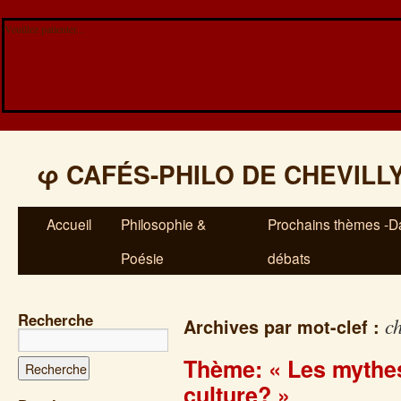
Veuillez patienter...
φ
CAFÉS-PHILO DE CHEVILL
Accueil
Philosophie &
Prochains thèmes -Da
Poésie
débats
Recherche
c
Archives par mot-clef :
Thème: « Les mythes
culture? »