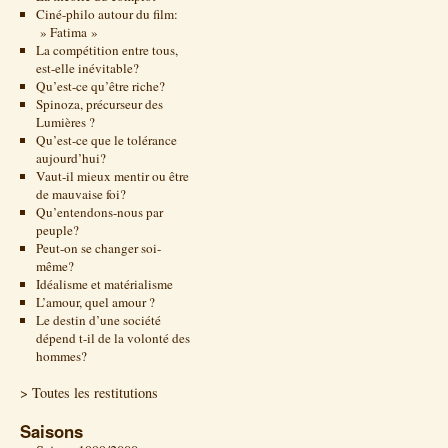
Ciné-philo autour du film:
» Fatima »
La compétition entre tous,
est-elle inévitable?
Qu’est-ce qu’être riche?
Spinoza, précurseur des
Lumières ?
Qu’est-ce que le tolérance
aujourd’hui?
Vaut-il mieux mentir ou être
de mauvaise foi?
Qu’entendons-nous par
peuple?
Peut-on se changer soi-
même?
Idéalisme et matérialisme
L’amour, quel amour ?
Le destin d’une société
dépend t-il de la volonté des
hommes?
> Toutes les restitutions
Saisons