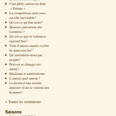
Ciné-philo autour du film:
» Fatima »
La compétition entre tous,
est-elle inévitable?
Qu’est-ce qu’être riche?
Spinoza, précurseur des
Lumières ?
Qu’est-ce que le tolérance
aujourd’hui?
Vaut-il mieux mentir ou être
de mauvaise foi?
Qu’entendons-nous par
peuple?
Peut-on se changer soi-
même?
Idéalisme et matérialisme
L’amour, quel amour ?
Le destin d’une société
dépend t-il de la volonté des
hommes?
> Toutes les restitutions
Saisons