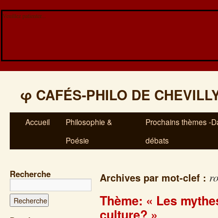
Veuillez patienter...
φ
CAFÉS-PHILO DE CHEVILL
Accueil
Philosophie &
Prochains thèmes -Da
Poésie
débats
Recherche
r
Archives par mot-clef :
Thème: « Les mythes
culture? »