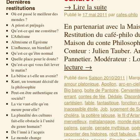
Dernières
→
Lire la suite
restitutions
Où est passé le meilleur des
Publié le
17 mai 2011
par
cafes-philo
mondes ?
En partenariat avec la Mai
A priori et préjugés
Qu’est-ce qui me constitue?
Restitution du café-philo 
L’Athéisme
Maison du conte Philosoph
Altruisme et Egoïsme
L’influence, un bienfait?
Conteur : Julien Tauber. A
Qu’est-ce qu’être normal
Pannetier. Modérateur : 
Quelle place pour le doute?
Qu’est-ce qui vous fait lever
lecture
→
le matin?
La bêtise a t-elle un avenir?
Publié dans
Saison 2010/2011
|
Marq
Kant, un tournant décisif de
amour platonique
,
Apollon
,
arc-en-ciel
la philosophie
Big bang
,
boite de Pantoire
,
Cervantè
Peut-on être authentique en
errant
,
contes de fée
,
Dédale
,
Discord
société?
cartésien
,
fable
,
fantastique
,
fonction 
La vie vaut-elle qu’on
inacessible étoile
,
Job
,
jugement de S
meure pour elle?
choléra
,
la potière jalouse
,
le fil d'Aria
La pluralité des cultures
fait-elle obstacle à l’unité
merveilleux
,
métalangage
,
monde épi
du genre humain?
païens
,
parole
,
pensée mythique
,
poé
De l’inné à l’acquis
raconter des histoires
,
récit fabuleux
,
Le monde change
mémorables
,
sésame
,
Sisyphe
,
struct