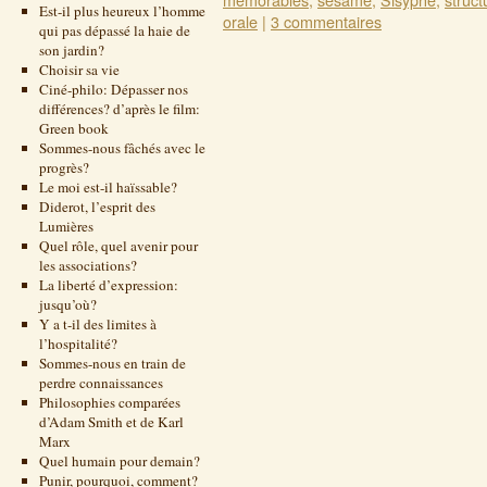
Est-il plus heureux l’homme
orale
|
3 commentaires
qui pas dépassé la haie de
son jardin?
Choisir sa vie
Ciné-philo: Dépasser nos
différences? d’après le film:
Green book
Sommes-nous fâchés avec le
progrès?
Le moi est-il haïssable?
Diderot, l’esprit des
Lumières
Quel rôle, quel avenir pour
les associations?
La liberté d’expression:
jusqu’où?
Y a t-il des limites à
l’hospitalité?
Sommes-nous en train de
perdre connaissances
Philosophies comparées
d’Adam Smith et de Karl
Marx
Quel humain pour demain?
Punir, pourquoi, comment?