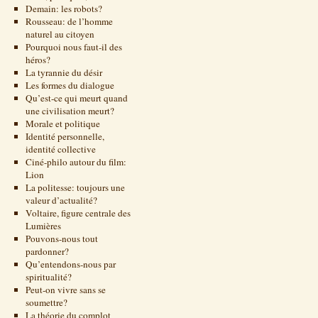
Demain: les robots?
Rousseau: de l’homme
naturel au citoyen
Pourquoi nous faut-il des
héros?
La tyrannie du désir
Les formes du dialogue
Qu’est-ce qui meurt quand
une civilisation meurt?
Morale et politique
Identité personnelle,
identité collective
Ciné-philo autour du film:
Lion
La politesse: toujours une
valeur d’actualité?
Voltaire, figure centrale des
Lumières
Pouvons-nous tout
pardonner?
Qu’entendons-nous par
spiritualité?
Peut-on vivre sans se
soumettre?
La théorie du complot