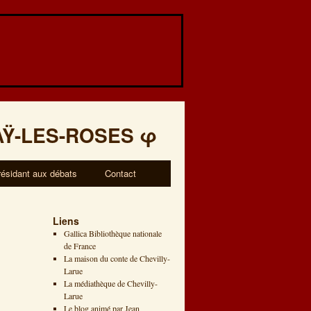
AŸ-LES-ROSES
φ
résidant aux débats
Contact
Liens
Gallica Bibliothèque nationale
de France
La maison du conte de Chevilly-
Larue
La médiathèque de Chevilly-
Larue
Le blog animé par Jean