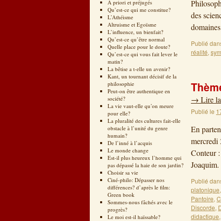
Philosoph
A priori et préjugés
Qu’est-ce qui me constitue?
des scien
L’Athéisme
Altruisme et Egoïsme
domaines 
L’influence, un bienfait?
Qu’est-ce qu’être normal
Publié dan
Quelle place pour le doute?
réalité
,
sym
Qu’est-ce qui vous fait lever le
matin?
La bêtise a t-elle un avenir?
Kant, un tournant décisif de la
Thème
philosophie
Peut-on être authentique en
→
Lire la
société?
La vie vaut-elle qu’on meure
Publié le
1
pour elle?
La pluralité des cultures fait-elle
En parten
obstacle à l’unité du genre
humain?
mercredi 
De l’inné à l’acquis
Le monde change
Conteur :
Est-il plus heureux l’homme qui
Joaquim
pas dépassé la haie de son jardin?
Choisir sa vie
Ciné-philo: Dépasser nos
Publié dan
différences? d’après le film:
platonique
Green book
Pantoire
,
C
Sommes-nous fâchés avec le
Discorde
,
D
progrès?
didactique
Le moi est-il haïssable?