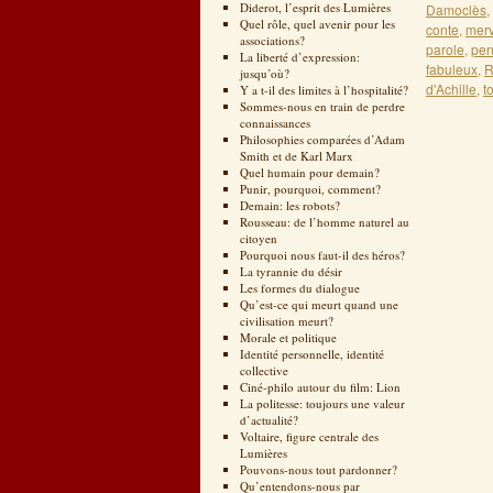
Diderot, l’esprit des Lumières
Damoclès
,
Quel rôle, quel avenir pour les
conte
,
merv
associations?
parole
,
pen
La liberté d’expression:
fabuleux
,
jusqu’où?
d'Achille
,
t
Y a t-il des limites à l’hospitalité?
Sommes-nous en train de perdre
connaissances
Philosophies comparées d’Adam
Smith et de Karl Marx
Quel humain pour demain?
Punir, pourquoi, comment?
Demain: les robots?
Rousseau: de l’homme naturel au
citoyen
Pourquoi nous faut-il des héros?
La tyrannie du désir
Les formes du dialogue
Qu’est-ce qui meurt quand une
civilisation meurt?
Morale et politique
Identité personnelle, identité
collective
Ciné-philo autour du film: Lion
La politesse: toujours une valeur
d’actualité?
Voltaire, figure centrale des
Lumières
Pouvons-nous tout pardonner?
Qu’entendons-nous par