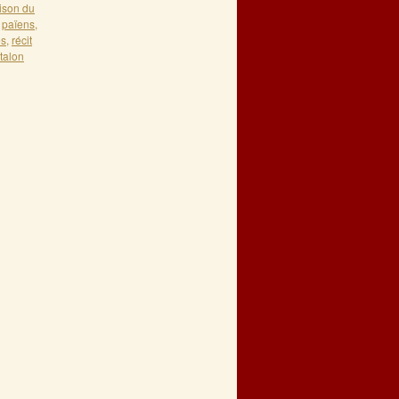
ison du
,
païens
,
es
,
récit
talon