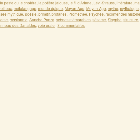
la peste ou le choléra
,
la potière jalouse
,
le fil d'Ariane
,
Lévi-Strauss
,
littérature
,
ma
eilleux
,
métalangage
,
monde épique
,
Moyan-Age
,
Moyen-Age
,
mythe
,
mythologie
sée mythique
,
poésie
,
primitif
,
profanes
,
Prométhée
,
Psychée
,
raconter des histoir
Rome
,
rossinante
,
Sancho Panza
,
scènes mémorables
,
sésame
,
Sisyphe
,
structure
,
onneau des Danaïdes
,
voie orale
|
3 commentaires