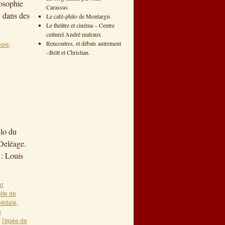
losophie
Carassus
, dans des
Le café-philo de Montargis
Le théâtre et cinéma – Centre
culturel André malraux
Rencontres, et débats autrement
sie
,
–Britt et Christian.
»
ilo du
Deléage.
 : Louis
r
ite de
édale
,
n
,
l'épée de