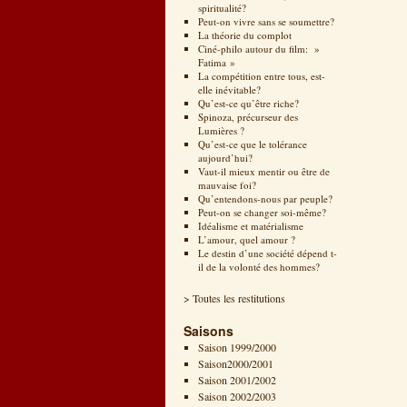
spiritualité?
Peut-on vivre sans se soumettre?
La théorie du complot
Ciné-philo autour du film: »
Fatima »
La compétition entre tous, est-
elle inévitable?
Qu’est-ce qu’être riche?
Spinoza, précurseur des
Lumières ?
Qu’est-ce que le tolérance
aujourd’hui?
Vaut-il mieux mentir ou être de
mauvaise foi?
Qu’entendons-nous par peuple?
Peut-on se changer soi-même?
Idéalisme et matérialisme
L’amour, quel amour ?
Le destin d’une société dépend t-
il de la volonté des hommes?
> Toutes les restitutions
Saisons
Saison 1999/2000
Saison2000/2001
Saison 2001/2002
Saison 2002/2003