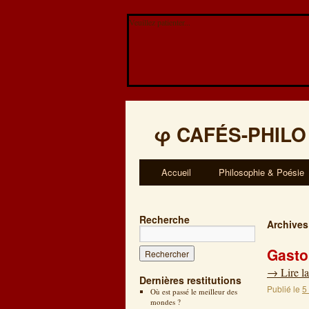
Veuillez patienter...
φ
CAFÉS-PHILO
Accueil
Philosophie & Poésie
Recherche
Archives
Gasto
→
Lire la
Dernières restitutions
Publié le
5
Où est passé le meilleur des
mondes ?