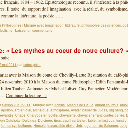
e français. 1884 – 1962. Epistémologue reconnu, il s’intéresse à la phi
ces. Il traite du rapport de l’imagination avec la réalité, du symbolisme
comme la littérature, la poésie…….
s
Philosophes
|
Marqué avec
imagination
,
littérature
,
philosophie des sciences
,
poé
bolisme
|
Laisser un commentaire
: « Les mythes au coeur de notre culture? 
 suite
7 mai 2011
par
cafes-philo
ariat avec la Maison du conte de Chevilly-Larue Restitution du café-ph
24 novembre 2010 à la Maison du conte Philosophe : Edith Perstunski-
 Julien Tauber. Animateurs : Michel Jolivet. Guy Pannetier. Modérateur
. …
Continuer la lecture
→
s
Saison 2010/2011
|
Marqué avec
Achille
,
Amadis de Gaule
,
amour courtois
,
amou
,
Apollon
,
arc-en-ciel
,
archaïque
,
Atmosphère
,
Avatar
,
baiser de Judas
,
Big bang
,
bo
ervantès
,
Chaos
,
Charybde en Scylla
,
chevalerie
,
chevalier errant
,
contes de fée
,
D
on Quichotte
,
Dulcinea
,
Dulcinée
,
Eros
,
esprit cartésien
,
fable
,
fantastique
,
fonctio
,
formes symboliques
,
Hercule
,
inacessible étoile
,
Job
,
jugement de Salomon
,
Jung