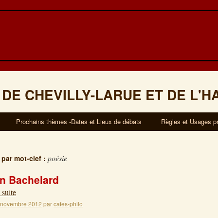
 DE CHEVILLY-LARUE ET DE L'H
Prochains thèmes -Dates et Lieux de débats
Règles et Usages p
poésie
 par mot-clef :
n Bachelard
 suite
 novembre 2012
par
cafes-philo