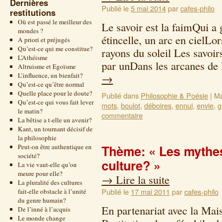
Dernières
Publié le
5 mai 2014
par
cafes-philo
restitutions
Où est passé le meilleur des
Le savoir est la faimQui 
mondes ?
étincelle, un arc en cielLo
A priori et préjugés
Qu’est-ce qui me constitue?
rayons du soleil Les savoir
L’Athéisme
par unDans les arcanes de
Altruisme et Egoïsme
L’influence, un bienfait?
→
Qu’est-ce qu’être normal
Quelle place pour le doute?
Publié dans
Philosophie & Poésie
|
Ma
Qu’est-ce qui vous fait lever
mots
,
boulot
,
déboires
,
ennui
,
envie
,
g
le matin?
commentaire
La bêtise a t-elle un avenir?
Kant, un tournant décisif de
la philosophie
Peut-on être authentique en
Thème: « Les mythes
société?
culture? »
La vie vaut-elle qu’on
meure pour elle?
→
Lire la suite
La pluralité des cultures
Publié le
17 mai 2011
par
cafes-philo
fait-elle obstacle à l’unité
du genre humain?
En partenariat avec la Mai
De l’inné à l’acquis
Le monde change