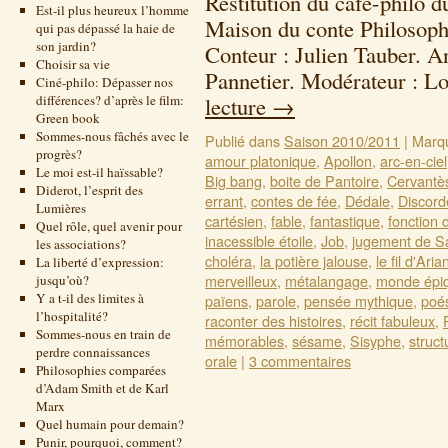
Restitution du café-philo 
Est-il plus heureux l’homme
Maison du conte Philosoph
qui pas dépassé la haie de
son jardin?
Conteur : Julien Tauber. A
Choisir sa vie
Pannetier. Modérateur : 
Ciné-philo: Dépasser nos
différences? d’après le film:
lecture
→
Green book
Sommes-nous fâchés avec le
Publié dans
Saison 2010/2011
|
Marq
progrès?
amour platonique
,
Apollon
,
arc-en-ciel
Le moi est-il haïssable?
Big bang
,
boite de Pantoire
,
Cervantè
Diderot, l’esprit des
errant
,
contes de fée
,
Dédale
,
Discord
Lumières
cartésien
,
fable
,
fantastique
,
fonction 
Quel rôle, quel avenir pour
inacessible étoile
,
Job
,
jugement de S
les associations?
choléra
,
la potière jalouse
,
le fil d'Aria
La liberté d’expression:
merveilleux
,
métalangage
,
monde épi
jusqu’où?
Y a t-il des limites à
païens
,
parole
,
pensée mythique
,
poé
l’hospitalité?
raconter des histoires
,
récit fabuleux
,
Sommes-nous en train de
mémorables
,
sésame
,
Sisyphe
,
struct
perdre connaissances
orale
|
3 commentaires
Philosophies comparées
d’Adam Smith et de Karl
Marx
Quel humain pour demain?
Punir, pourquoi, comment?