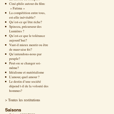
Ciné-philo autour du film:
» Fatima »
La compétition entre tous,
est-elle inévitable?
Qu’est-ce qu’être riche?
Spinoza, précurseur des
Lumières ?
Qu’est-ce que le tolérance
aujourd’hui?
Vaut-il mieux mentir ou être
de mauvaise foi?
Qu’entendons-nous par
peuple?
Peut-on se changer soi-
même?
Idéalisme et matérialisme
L’amour, quel amour ?
Le destin d’une société
dépend t-il de la volonté des
hommes?
> Toutes les restitutions
Saisons