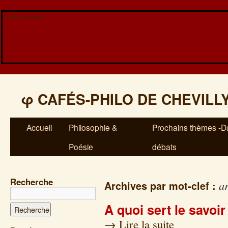
Veuillez patienter...
φ
CAFÉS-PHILO DE CHEVILL
Accueil
Philosophie &
Prochains thèmes -Da
Poésie
débats
Recherche
ar
Archives par mot-clef :
A quoi sert le savoir
→
Lire la suite