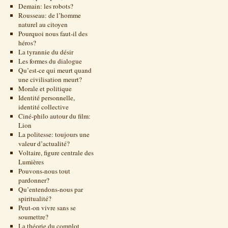
Demain: les robots?
Rousseau: de l’homme
naturel au citoyen
Pourquoi nous faut-il des
héros?
La tyrannie du désir
Les formes du dialogue
Qu’est-ce qui meurt quand
une civilisation meurt?
Morale et politique
Identité personnelle,
identité collective
Ciné-philo autour du film:
Lion
La politesse: toujours une
valeur d’actualité?
Voltaire, figure centrale des
Lumières
Pouvons-nous tout
pardonner?
Qu’entendons-nous par
spiritualité?
Peut-on vivre sans se
soumettre?
La théorie du complot