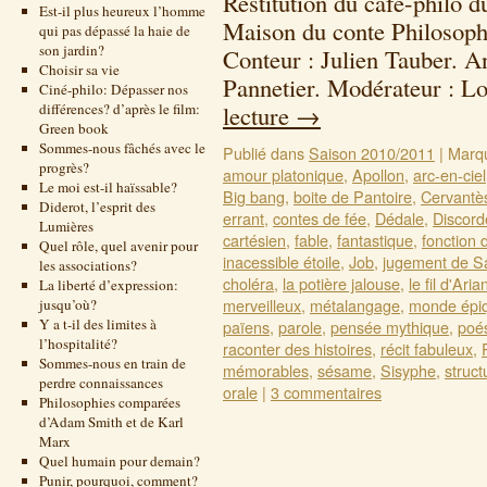
Restitution du café-philo 
Est-il plus heureux l’homme
Maison du conte Philosoph
qui pas dépassé la haie de
son jardin?
Conteur : Julien Tauber. A
Choisir sa vie
Pannetier. Modérateur : 
Ciné-philo: Dépasser nos
différences? d’après le film:
lecture
→
Green book
Sommes-nous fâchés avec le
Publié dans
Saison 2010/2011
|
Marq
progrès?
amour platonique
,
Apollon
,
arc-en-ciel
Le moi est-il haïssable?
Big bang
,
boite de Pantoire
,
Cervantè
Diderot, l’esprit des
errant
,
contes de fée
,
Dédale
,
Discord
Lumières
cartésien
,
fable
,
fantastique
,
fonction 
Quel rôle, quel avenir pour
inacessible étoile
,
Job
,
jugement de S
les associations?
choléra
,
la potière jalouse
,
le fil d'Aria
La liberté d’expression:
merveilleux
,
métalangage
,
monde épi
jusqu’où?
Y a t-il des limites à
païens
,
parole
,
pensée mythique
,
poé
l’hospitalité?
raconter des histoires
,
récit fabuleux
,
Sommes-nous en train de
mémorables
,
sésame
,
Sisyphe
,
struct
perdre connaissances
orale
|
3 commentaires
Philosophies comparées
d’Adam Smith et de Karl
Marx
Quel humain pour demain?
Punir, pourquoi, comment?