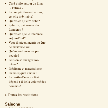
Ciné-philo autour du film:
» Fatima »
La compétition entre tous,
est-elle inévitable?
Qu’est-ce qu’être riche?
Spinoza, précurseur des
Lumières ?
Qu’est-ce que le tolérance
aujourd’hui?
Vaut-il mieux mentir ou être
de mauvaise foi?
Qu’entendons-nous par
peuple?
Peut-on se changer soi-
même?
Idéalisme et matérialisme
L’amour, quel amour ?
Le destin d’une société
dépend t-il de la volonté des
hommes?
> Toutes les restitutions
Saisons