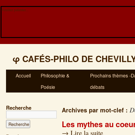
Veuillez patienter...
φ
CAFÉS-PHILO DE CHEVILL
Accueil
Philosophie &
Prochains thèmes -Da
Poésie
débats
Recherche
D
Archives par mot-clef :
Les mythes au coeur
→
Lire la suite