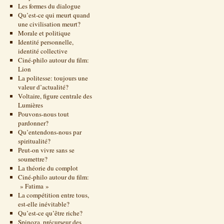
Les formes du dialogue
Qu’est-ce qui meurt quand
une civilisation meurt?
Morale et politique
Identité personnelle,
identité collective
Ciné-philo autour du film:
Lion
La politesse: toujours une
valeur d’actualité?
Voltaire, figure centrale des
Lumières
Pouvons-nous tout
pardonner?
Qu’entendons-nous par
spiritualité?
Peut-on vivre sans se
soumettre?
La théorie du complot
Ciné-philo autour du film:
» Fatima »
La compétition entre tous,
est-elle inévitable?
Qu’est-ce qu’être riche?
Spinoza, précurseur des