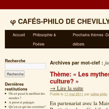
φ
CAFÉS-PHILO DE CHEVILL
Accueil
Philosophie &
Prochains thèmes -Da
Poésie
débats
Recherche
j
Archives par mot-clef :
Thème: « Les mythes
culture? »
Dernières
→
Lire la suite
restitutions
Où est passé le meilleur des
Publié le
17 mai 2011
par
cafes-philo
mondes ?
En partenariat avec la Mai
A priori et préjugés
Qu’est-ce qui me constitue?