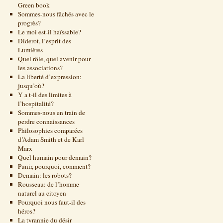
Green book
Sommes-nous fâchés avec le
progrès?
Le moi est-il haïssable?
Diderot, l’esprit des
Lumières
Quel rôle, quel avenir pour
les associations?
La liberté d’expression:
jusqu’où?
Y a t-il des limites à
l’hospitalité?
Sommes-nous en train de
perdre connaissances
Philosophies comparées
d’Adam Smith et de Karl
Marx
Quel humain pour demain?
Punir, pourquoi, comment?
Demain: les robots?
Rousseau: de l’homme
naturel au citoyen
Pourquoi nous faut-il des
héros?
La tyrannie du désir