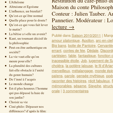
Restitution du café-philo 
L’Athéisme
Maison du conte Philosoph
Altruisme et Egoïsme
L’influence, un bienfait?
Conteur : Julien Tauber. A
Qu’est-ce qu’être normal
Pannetier. Modérateur : 
Quelle place pour le doute?
Qu’est-ce qui vous fait lever
lecture
→
le matin?
La bêtise a t-elle un avenir?
Publié dans
Saison 2010/2011
|
Marq
Kant, un tournant décisif de
amour platonique
,
Apollon
,
arc-en-ciel
la philosophie
Big bang
,
boite de Pantoire
,
Cervantè
Peut-on être authentique en
errant
,
contes de fée
,
Dédale
,
Discord
société?
cartésien
,
fable
,
fantastique
,
fonction 
La vie vaut-elle qu’on
inacessible étoile
,
Job
,
jugement de S
meure pour elle?
choléra
,
la potière jalouse
,
le fil d'Aria
La pluralité des cultures
fait-elle obstacle à l’unité
merveilleux
,
métalangage
,
monde épi
du genre humain?
païens
,
parole
,
pensée mythique
,
poé
De l’inné à l’acquis
raconter des histoires
,
récit fabuleux
,
Le monde change
mémorables
,
sésame
,
Sisyphe
,
struct
Est-il plus heureux l’homme
orale
|
3 commentaires
qui pas dépassé la haie de
son jardin?
Choisir sa vie
Ciné-philo: Dépasser nos
différences? d’après le film: