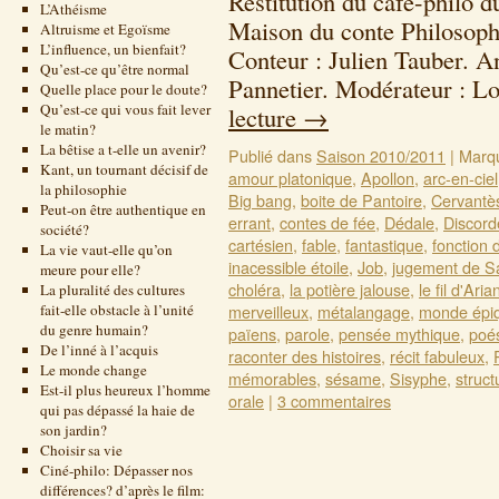
Restitution du café-philo 
L’Athéisme
Maison du conte Philosoph
Altruisme et Egoïsme
L’influence, un bienfait?
Conteur : Julien Tauber. A
Qu’est-ce qu’être normal
Pannetier. Modérateur : 
Quelle place pour le doute?
Qu’est-ce qui vous fait lever
lecture
→
le matin?
La bêtise a t-elle un avenir?
Publié dans
Saison 2010/2011
|
Marq
Kant, un tournant décisif de
amour platonique
,
Apollon
,
arc-en-ciel
la philosophie
Big bang
,
boite de Pantoire
,
Cervantè
Peut-on être authentique en
errant
,
contes de fée
,
Dédale
,
Discord
société?
cartésien
,
fable
,
fantastique
,
fonction 
La vie vaut-elle qu’on
inacessible étoile
,
Job
,
jugement de S
meure pour elle?
choléra
,
la potière jalouse
,
le fil d'Aria
La pluralité des cultures
fait-elle obstacle à l’unité
merveilleux
,
métalangage
,
monde épi
du genre humain?
païens
,
parole
,
pensée mythique
,
poé
De l’inné à l’acquis
raconter des histoires
,
récit fabuleux
,
Le monde change
mémorables
,
sésame
,
Sisyphe
,
struct
Est-il plus heureux l’homme
orale
|
3 commentaires
qui pas dépassé la haie de
son jardin?
Choisir sa vie
Ciné-philo: Dépasser nos
différences? d’après le film: