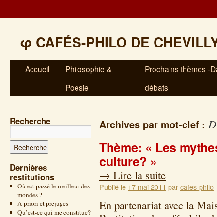
φ
CAFÉS-PHILO DE CHEVILL
Accueil
Philosophie &
Prochains thèmes -Da
Poésie
débats
Recherche
D
Archives par mot-clef :
Thème: « Les mythes
culture? »
Dernières
→
Lire la suite
restitutions
Où est passé le meilleur des
Publié le
17 mai 2011
par
cafes-philo
mondes ?
En partenariat avec la Mai
A priori et préjugés
Qu’est-ce qui me constitue?