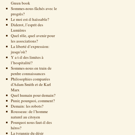
Green book
Sommes-nous fâchés avec le
progrès?
Le moi est-il haïssable?
Diderot, l’esprit des
Lumières
Quel rôle, quel avenir pour
les associations?
La liberté d’expression:
jusqu’où?
Y a t-il des limites à
l’hospitalité?
Sommes-nous en train de
perdre connaissances
Philosophies comparées
d’Adam Smith et de Karl
Marx
Quel humain pour demain?
Punir, pourquoi, comment?
Demain: les robots?
Rousseau: de l’homme
naturel au citoyen
Pourquoi nous faut-il des
héros?
La tyrannie du désir