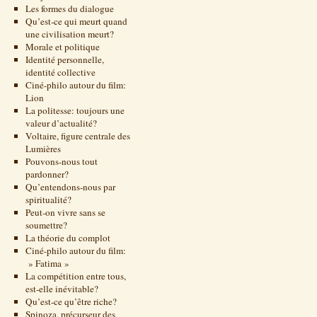
Les formes du dialogue
Qu’est-ce qui meurt quand
une civilisation meurt?
Morale et politique
Identité personnelle,
identité collective
Ciné-philo autour du film:
Lion
La politesse: toujours une
valeur d’actualité?
Voltaire, figure centrale des
Lumières
Pouvons-nous tout
pardonner?
Qu’entendons-nous par
spiritualité?
Peut-on vivre sans se
soumettre?
La théorie du complot
Ciné-philo autour du film:
» Fatima »
La compétition entre tous,
est-elle inévitable?
Qu’est-ce qu’être riche?
Spinoza, précurseur des