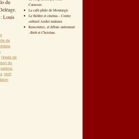
ilo du
Carassus
Deléage.
Le café-philo de Montargis
Le théâtre et cinéma – Centre
 : Louis
culturel André malraux
Rencontres, et débats autrement
–Britt et Christian.
r
ite de
édale
,
n
,
l'épée de
ison du
,
païens
,
es
,
récit
talon