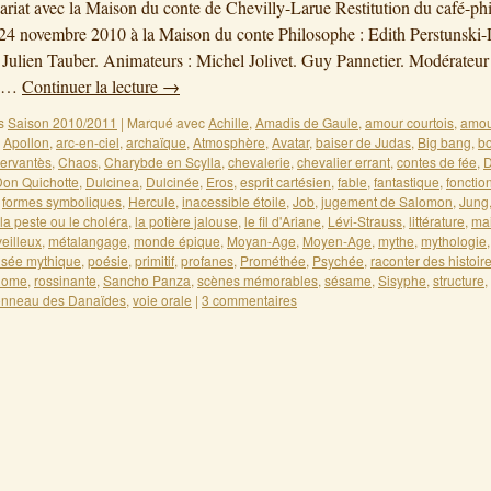
ariat avec la Maison du conte de Chevilly-Larue Restitution du café-ph
24 novembre 2010 à la Maison du conte Philosophe : Edith Perstunski-
 Julien Tauber. Animateurs : Michel Jolivet. Guy Pannetier. Modérateur
. …
Continuer la lecture
→
s
Saison 2010/2011
|
Marqué avec
Achille
,
Amadis de Gaule
,
amour courtois
,
amou
,
Apollon
,
arc-en-ciel
,
archaïque
,
Atmosphère
,
Avatar
,
baiser de Judas
,
Big bang
,
bo
ervantès
,
Chaos
,
Charybde en Scylla
,
chevalerie
,
chevalier errant
,
contes de fée
,
D
on Quichotte
,
Dulcinea
,
Dulcinée
,
Eros
,
esprit cartésien
,
fable
,
fantastique
,
fonctio
,
formes symboliques
,
Hercule
,
inacessible étoile
,
Job
,
jugement de Salomon
,
Jung
la peste ou le choléra
,
la potière jalouse
,
le fil d'Ariane
,
Lévi-Strauss
,
littérature
,
ma
eilleux
,
métalangage
,
monde épique
,
Moyan-Age
,
Moyen-Age
,
mythe
,
mythologie
sée mythique
,
poésie
,
primitif
,
profanes
,
Prométhée
,
Psychée
,
raconter des histoir
Rome
,
rossinante
,
Sancho Panza
,
scènes mémorables
,
sésame
,
Sisyphe
,
structure
,
onneau des Danaïdes
,
voie orale
|
3 commentaires