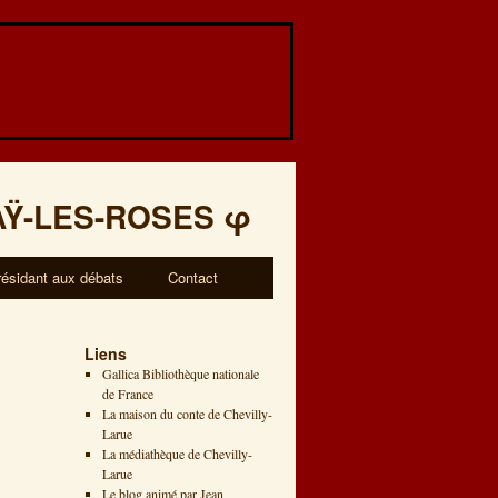
AŸ-LES-ROSES
φ
résidant aux débats
Contact
Liens
Gallica Bibliothèque nationale
de France
»
La maison du conte de Chevilly-
Larue
La médiathèque de Chevilly-
Larue
Le blog animé par Jean