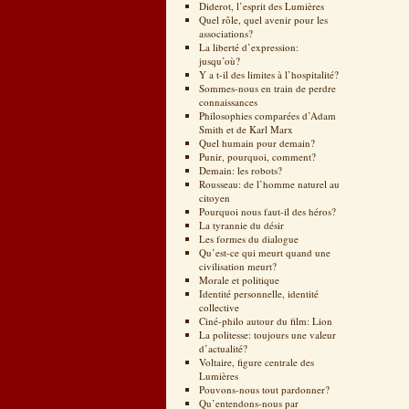
Diderot, l’esprit des Lumières
Quel rôle, quel avenir pour les
associations?
La liberté d’expression:
jusqu’où?
Y a t-il des limites à l’hospitalité?
Sommes-nous en train de perdre
connaissances
Philosophies comparées d’Adam
Smith et de Karl Marx
Quel humain pour demain?
Punir, pourquoi, comment?
Demain: les robots?
Rousseau: de l’homme naturel au
citoyen
Pourquoi nous faut-il des héros?
La tyrannie du désir
Les formes du dialogue
Qu’est-ce qui meurt quand une
civilisation meurt?
Morale et politique
Identité personnelle, identité
collective
Ciné-philo autour du film: Lion
La politesse: toujours une valeur
d’actualité?
Voltaire, figure centrale des
Lumières
Pouvons-nous tout pardonner?
Qu’entendons-nous par