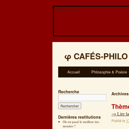
Veuillez patienter...
φ
CAFÉS-PHILO
Accueil
Philosophie & Poésie
Recherche
Archives
Thème
→
Lire la
Dernières restitutions
Publié le
1
Où est passé le meilleur des
mondes ?