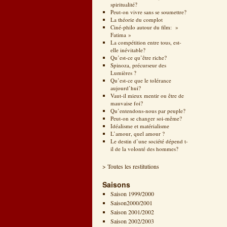
spiritualité?
Peut-on vivre sans se soumettre?
La théorie du complot
Ciné-philo autour du film: »
Fatima »
La compétition entre tous, est-
elle inévitable?
Qu’est-ce qu’être riche?
Spinoza, précurseur des
Lumières ?
Qu’est-ce que le tolérance
aujourd’hui?
Vaut-il mieux mentir ou être de
mauvaise foi?
Qu’entendons-nous par peuple?
Peut-on se changer soi-même?
Idéalisme et matérialisme
L’amour, quel amour ?
Le destin d’une société dépend t-
il de la volonté des hommes?
> Toutes les restitutions
Saisons
Saison 1999/2000
Saison2000/2001
Saison 2001/2002
Saison 2002/2003