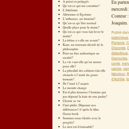
En parten
A priori et préjugés
Qu’est-ce qui me constitue?
mercredi 
L’Athéisme
Altruisme et Egoïsme
Conteur :
L’influence, un bienfait?
Joaquim
Qu’est-ce qu’être normal
Quelle place pour le doute?
Qu’est-ce qui vous fait lever le
Publié dan
matin?
platonique
La bêtise a t-elle un avenir?
Pantoire
,
C
Kant, un tournant décisif de la
Discorde
,
D
philosophie
didactique
Peut-on être authentique en
société?
Damoclès
,
La vie vaut-elle qu’on meure
conte
,
merv
pour elle?
parole
,
pen
La pluralité des cultures fait-elle
fabuleux
,
obstacle à l’unité du genre
d'Achille
,
t
humain?
De l’inné à l’acquis
Le monde change
Est-il plus heureux l’homme qui
pas dépassé la haie de son jardin?
Choisir sa vie
Ciné-philo: Dépasser nos
différences? d’après le film:
Green book
Sommes-nous fâchés avec le
progrès?
Le moi est-il haïssable?