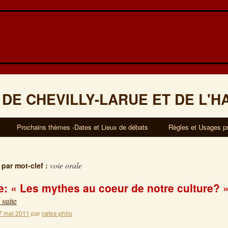
 DE CHEVILLY-LARUE ET DE L'H
Prochains thèmes -Dates et Lieux de débats
Règles et Usages p
voie orale
 par mot-clef :
: « Les mythes au coeur de notre culture? 
 suite
7 mai 2011
par
cafes-philo