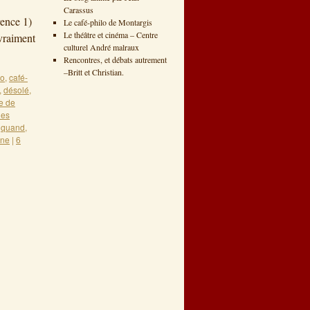
Carassus
rence 1)
Le café-philo de Montargis
Le théâtre et cinéma – Centre
 vraiment
culturel André malraux
Rencontres, et débats autrement
–Britt et Christian.
lo
,
café-
,
désolé
,
re de
ues
,
quand
,
ine
|
6