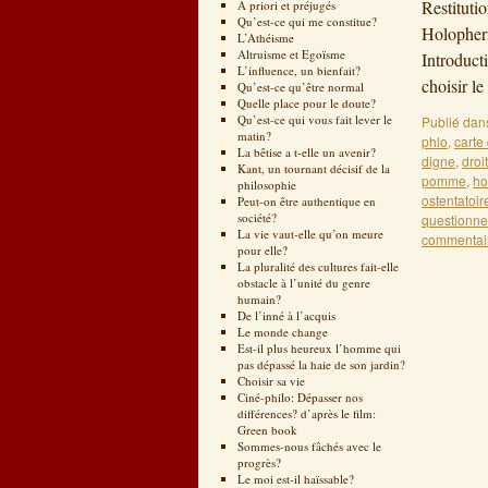
Restituti
A priori et préjugés
Qu’est-ce qui me constitue?
Holophern
L’Athéisme
Altruisme et Egoïsme
Introduct
L’influence, un bienfait?
choisir l
Qu’est-ce qu’être normal
Quelle place pour le doute?
Qu’est-ce qui vous fait lever le
Publié dan
matin?
phlo
,
carte 
La bêtise a t-elle un avenir?
digne
,
droi
Kant, un tournant décisif de la
pomme
,
ho
philosophie
ostentatoir
Peut-on être authentique en
société?
questionne
La vie vaut-elle qu’on meure
commentai
pour elle?
La pluralité des cultures fait-elle
obstacle à l’unité du genre
humain?
De l’inné à l’acquis
Le monde change
Est-il plus heureux l’homme qui
pas dépassé la haie de son jardin?
Choisir sa vie
Ciné-philo: Dépasser nos
différences? d’après le film:
Green book
Sommes-nous fâchés avec le
progrès?
Le moi est-il haïssable?