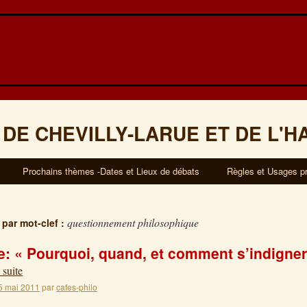
 DE CHEVILLY-LARUE ET DE L'H
Prochains thèmes -Dates et Lieux de débats
Règles et Usages p
questionnement philosophique
 par mot-clef :
: « Pourquoi, quand, et comment s’indigner
 suite
5 mai 2011
par
cafes-philo