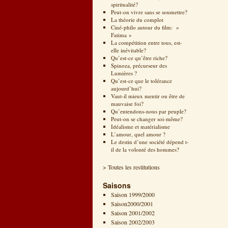
spiritualité?
Peut-on vivre sans se soumettre?
La théorie du complot
Ciné-philo autour du film: »
Fatima »
La compétition entre tous, est-
elle inévitable?
Qu’est-ce qu’être riche?
Spinoza, précurseur des
Lumières ?
Qu’est-ce que le tolérance
aujourd’hui?
Vaut-il mieux mentir ou être de
mauvaise foi?
Qu’entendons-nous par peuple?
Peut-on se changer soi-même?
Idéalisme et matérialisme
L’amour, quel amour ?
Le destin d’une société dépend t-
il de la volonté des hommes?
> Toutes les restitutions
Saisons
Saison 1999/2000
Saison2000/2001
Saison 2001/2002
Saison 2002/2003