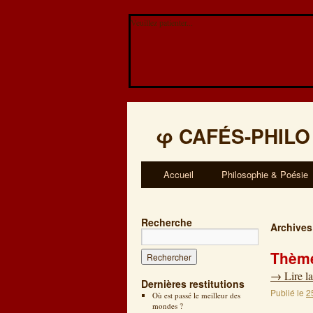
Veuillez patienter...
φ
CAFÉS-PHILO
Accueil
Philosophie & Poésie
Recherche
Archives
Thème
→
Lire la
Dernières restitutions
Publié le
2
Où est passé le meilleur des
mondes ?