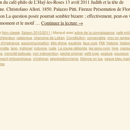
on du café-philo de L’Haÿ-les-Roses 13 avril 2011 Judith et la tête de
e. Christofano Allori. 1850. Palazzo Pitti. Firenze Présentation de Flo
ion La question posée pourrait sembler bizarre ; effectivement, peut-on
e moment et le motif …
Continuer la lecture
→
s
Non classé
,
Saison 2010/2011
|
Marqué avec
arbre de la connaissance
,
café-phi
d'électeur
,
catalogue
,
chanoine de Latran
,
Constitution
,
convenable
,
croc en jambe
t d'ingérance
,
escommunication
,
être digne
,
exutoire
,
faux-culs
,
FMI
,
histoire
,
histoi
nnête
,
Iago
,
indigner
,
indugne
,
juste
,
La coupe déborde
,
les sans-nom
,
livre
,
marq
es
,
minorité bafouée
,
non intervention
,
péché originel
,
petit juge
,
posture
,
pourquoi
ment philosophique
,
s'indigner
,
ségrégationnisme
,
Silence on tue
,
vague bleu mar
res