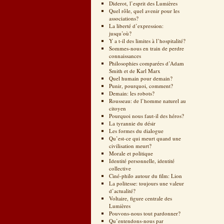
Diderot, l’esprit des Lumières
Quel rôle, quel avenir pour les
associations?
La liberté d’expression:
jusqu’où?
Y a t-il des limites à l’hospitalité?
Sommes-nous en train de perdre
connaissances
Philosophies comparées d’Adam
Smith et de Karl Marx
Quel humain pour demain?
Punir, pourquoi, comment?
Demain: les robots?
Rousseau: de l’homme naturel au
citoyen
Pourquoi nous faut-il des héros?
La tyrannie du désir
Les formes du dialogue
Qu’est-ce qui meurt quand une
civilisation meurt?
Morale et politique
Identité personnelle, identité
collective
Ciné-philo autour du film: Lion
La politesse: toujours une valeur
d’actualité?
Voltaire, figure centrale des
Lumières
Pouvons-nous tout pardonner?
Qu’entendons-nous par