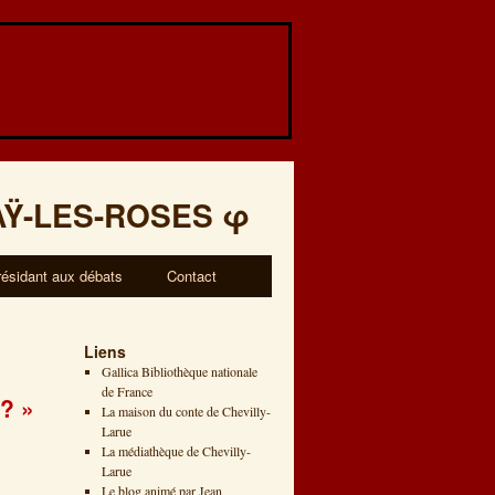
AŸ-LES-ROSES
φ
résidant aux débats
Contact
Liens
Gallica Bibliothèque nationale
de France
? »
La maison du conte de Chevilly-
Larue
La médiathèque de Chevilly-
Larue
Le blog animé par Jean