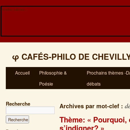
Veuillez patienter...
φ
CAFÉS-PHILO DE CHEVILL
Accueil
Philosophie &
Prochains thèmes -Da
Poésie
débats
Recherche
d
Archives par mot-clef :
Thème: « Pourquoi,
s’indigner? »