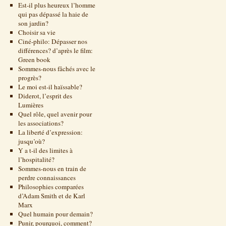
Est-il plus heureux l’homme
qui pas dépassé la haie de
son jardin?
Choisir sa vie
Ciné-philo: Dépasser nos
différences? d’après le film:
Green book
Sommes-nous fâchés avec le
progrès?
Le moi est-il haïssable?
Diderot, l’esprit des
Lumières
Quel rôle, quel avenir pour
les associations?
La liberté d’expression:
jusqu’où?
Y a t-il des limites à
l’hospitalité?
Sommes-nous en train de
perdre connaissances
Philosophies comparées
d’Adam Smith et de Karl
Marx
Quel humain pour demain?
Punir, pourquoi, comment?