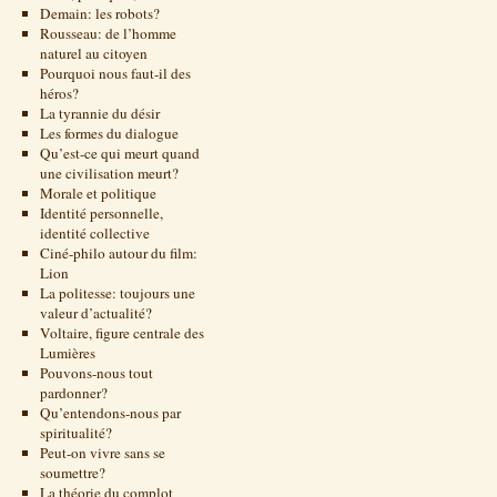
Demain: les robots?
Rousseau: de l’homme
naturel au citoyen
Pourquoi nous faut-il des
héros?
La tyrannie du désir
Les formes du dialogue
Qu’est-ce qui meurt quand
une civilisation meurt?
Morale et politique
Identité personnelle,
identité collective
Ciné-philo autour du film:
Lion
La politesse: toujours une
valeur d’actualité?
Voltaire, figure centrale des
Lumières
Pouvons-nous tout
pardonner?
Qu’entendons-nous par
spiritualité?
Peut-on vivre sans se
soumettre?
La théorie du complot