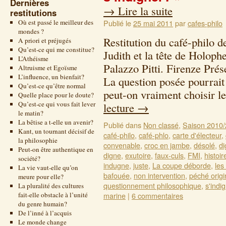
Dernières
→
Lire la suite
restitutions
Où est passé le meilleur des
Publié le
25 mai 2011
par
cafes-philo
mondes ?
Restitution du café-philo 
A priori et préjugés
Qu’est-ce qui me constitue?
Judith et la tête de Holoph
L’Athéisme
Palazzo Pitti. Firenze Prés
Altruisme et Egoïsme
L’influence, un bienfait?
La question posée pourrait
Qu’est-ce qu’être normal
peut-on vraiment choisir 
Quelle place pour le doute?
Qu’est-ce qui vous fait lever
lecture
→
le matin?
La bêtise a t-elle un avenir?
Publié dans
Non classé
,
Saison 2010
Kant, un tournant décisif de
café-philo
,
café-phlo
,
carte d'électeur
,
la philosophie
convenable
,
croc en jambe
,
désolé
,
di
Peut-on être authentique en
digne
,
exutoire
,
faux-culs
,
FMI
,
histoir
société?
indugne
,
juste
,
La coupe déborde
,
les
La vie vaut-elle qu’on
bafouée
,
non intervention
,
péché origi
meure pour elle?
questionnement philosophique
,
s'indi
La pluralité des cultures
fait-elle obstacle à l’unité
marine
|
6 commentaires
du genre humain?
De l’inné à l’acquis
Le monde change