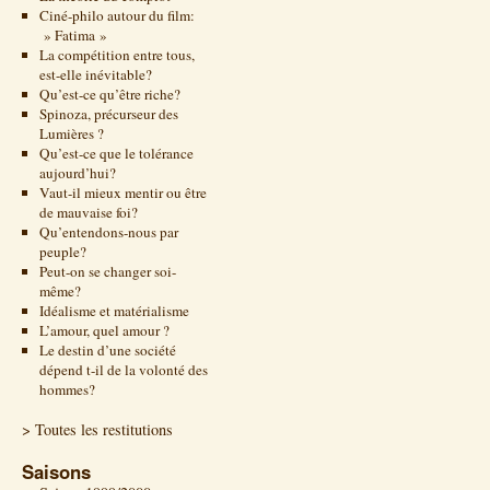
Ciné-philo autour du film:
» Fatima »
La compétition entre tous,
est-elle inévitable?
Qu’est-ce qu’être riche?
Spinoza, précurseur des
Lumières ?
Qu’est-ce que le tolérance
aujourd’hui?
Vaut-il mieux mentir ou être
de mauvaise foi?
Qu’entendons-nous par
peuple?
Peut-on se changer soi-
même?
Idéalisme et matérialisme
L’amour, quel amour ?
Le destin d’une société
dépend t-il de la volonté des
hommes?
> Toutes les restitutions
Saisons