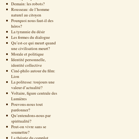
Demain: les robots?
Rousseau: de l’homme
naturel au citoyen
Pourquoi nous faut-il des
héros?
La tyrannie du désir
Les formes du dialogue
Qu’est-ce qui meurt quand
une civilisation meurt?
Morale et politique
Identité personnelle,
identité collective
Ciné-philo autour du film:
Lion
La politesse: toujours une
valeur d’actualité?
Voltaire, figure centrale des
Lumières
Pouvons-nous tout
pardonner?
Qu’entendons-nous par
spiritualité?
Peut-on vivre sans se
soumettre?
La théorie du complot