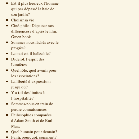
Est-il plus heureux l’homme
qui pas dépassé la haie de
son jardin?
Choisir sa vie
Ciné-philo: Dépasser nos
différences? d’après le film:
Green book
Sommes-nous fâchés avec le
progrès?
Le moi est-il haïssable?
Diderot, l’esprit des
Lumières
Quel rôle, quel avenir pour
les associations?
La liberté d’expression:
jusqu’où?
Y a t-il des limites à
l’hospitalité?
Sommes-nous en train de
perdre connaissances
Philosophies comparées
d’Adam Smith et de Karl
Marx
Quel humain pour demain?
Punir, pourquoi, comment?