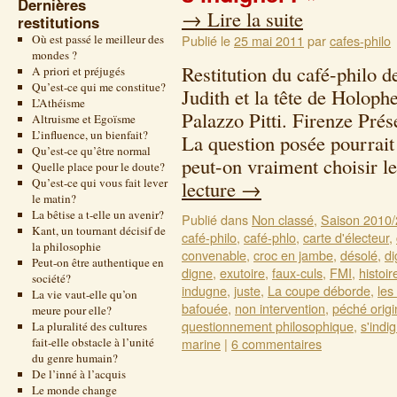
Dernières
→
Lire la suite
restitutions
Où est passé le meilleur des
Publié le
25 mai 2011
par
cafes-philo
mondes ?
Restitution du café-philo 
A priori et préjugés
Qu’est-ce qui me constitue?
Judith et la tête de Holoph
L’Athéisme
Palazzo Pitti. Firenze Prés
Altruisme et Egoïsme
L’influence, un bienfait?
La question posée pourrait
Qu’est-ce qu’être normal
peut-on vraiment choisir 
Quelle place pour le doute?
Qu’est-ce qui vous fait lever
lecture
→
le matin?
La bêtise a t-elle un avenir?
Publié dans
Non classé
,
Saison 2010
Kant, un tournant décisif de
café-philo
,
café-phlo
,
carte d'électeur
,
la philosophie
convenable
,
croc en jambe
,
désolé
,
di
Peut-on être authentique en
digne
,
exutoire
,
faux-culs
,
FMI
,
histoir
société?
indugne
,
juste
,
La coupe déborde
,
les
La vie vaut-elle qu’on
bafouée
,
non intervention
,
péché origi
meure pour elle?
questionnement philosophique
,
s'indi
La pluralité des cultures
fait-elle obstacle à l’unité
marine
|
6 commentaires
du genre humain?
De l’inné à l’acquis
Le monde change