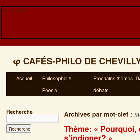
Veuillez patienter...
φ
CAFÉS-PHILO DE CHEVILL
Accueil
Philosophie &
Prochains thèmes -Da
Poésie
débats
Recherche
m
Archives par mot-clef :
Thème: « Pourquoi,
s’indigner? »