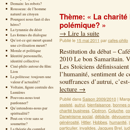
Demain: les robots?
Rousseau: de l’homme
naturel au citoyen
Thème: « La charité 
Pourquoi nous faut-il des
polémique? »
héros?
La tyrannie du désir
→
Lire la suite
Les formes du dialogue
Publié le
15 mai 2011
par
cafes-philo
Qu’est-ce qui meurt quand
une civilisation meurt?
Restitution du débat – Café
Morale et politique
Identité personnelle,
2010 Le bon Samaritain. V
identité collective
Les Stoïciens définissaien
Ciné-philo autour du film:
Lion
l’humanité, sentiment de c
La politesse: toujours une
souffrances d’autrui, c’es
valeur d’actualité?
Voltaire, figure centrale des
lecture
→
Lumières
Pouvons-nous tout
Publié dans
Saison 2009/2010
|
Marq
pardonner?
assisté
,
autrui
,
bienfaisance
,
bonnes o
Qu’entendons-nous par
charité business
,
Cicéron
,
Coluche
,
co
spiritualité?
Darwinisme social
,
débâcle
,
dévouem
Peut-on vivre sans se
générosité
,
Hitler
,
Hobbes
,
humanité
,
soumettre?
particulier
,
invalides
,
Jacques Brel
,
ju
La théorie du complot