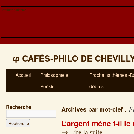
Veuillez patienter...
φ
CAFÉS-PHILO DE CHEVILL
Accueil
Philosophie &
Prochains thèmes -Da
Poésie
débats
Recherche
F
Archives par mot-clef :
L’argent mène t-il l
→
Lire la suite