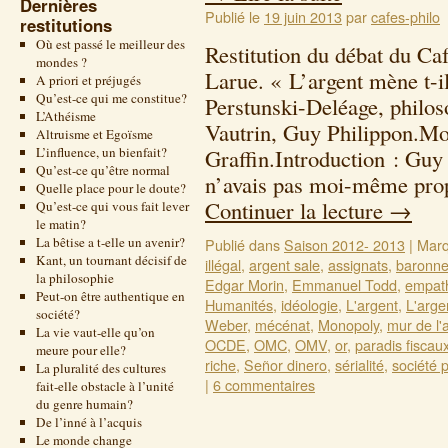
Dernières
Publié le
19 juin 2013
par
cafes-philo
restitutions
Où est passé le meilleur des
Restitution du débat du Ca
mondes ?
Larue. « L’argent mène t-i
A priori et préjugés
Qu’est-ce qui me constitue?
Perstunski-Deléage, philos
L’Athéisme
Vautrin, Guy Philippon.Mo
Altruisme et Egoïsme
L’influence, un bienfait?
Graffin.Introduction : Guy 
Qu’est-ce qu’être normal
n’avais pas moi-même prop
Quelle place pour le doute?
Continuer la lecture
→
Qu’est-ce qui vous fait lever
le matin?
La bêtise a t-elle un avenir?
Publié dans
Saison 2012- 2013
|
Marq
Kant, un tournant décisif de
illégal
,
argent sale
,
assignats
,
baronne
la philosophie
Edgar Morin
,
Emmanuel Todd
,
empat
Peut-on être authentique en
Humanités
,
idéologie
,
L'argent
,
L'argen
société?
Weber
,
mécénat
,
Monopoly
,
mur de l'
La vie vaut-elle qu’on
OCDE
,
OMC
,
OMV
,
or
,
paradis fiscau
meure pour elle?
riche
,
Señor dinero
,
sérialité
,
société 
La pluralité des cultures
|
6 commentaires
fait-elle obstacle à l’unité
du genre humain?
De l’inné à l’acquis
Le monde change