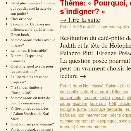
Thème: « Pourquoi,
Est-il plus heureux l’homme
qui pas dépassé la haie de
s’indigner? »
son jardin?
→
Lire la suite
Choisir sa vie
Ciné-philo: Dépasser nos
Publié le
25 mai 2011
par
cafes-philo
différences? d’après le film:
Green book
Restitution du café-philo 
Sommes-nous fâchés avec le
Judith et la tête de Holoph
progrès?
Le moi est-il haïssable?
Palazzo Pitti. Firenze Prés
Diderot, l’esprit des
La question posée pourrait
Lumières
Quel rôle, quel avenir pour
peut-on vraiment choisir 
les associations?
lecture
→
La liberté d’expression:
jusqu’où?
Publié dans
Non classé
,
Saison 2010
Y a t-il des limites à
café-philo
,
café-phlo
,
carte d'électeur
,
l’hospitalité?
convenable
,
croc en jambe
,
désolé
,
di
Sommes-nous en train de
digne
,
exutoire
,
faux-culs
,
FMI
,
histoir
perdre connaissances
Philosophies comparées
indugne
,
juste
,
La coupe déborde
,
les
d’Adam Smith et de Karl
bafouée
,
non intervention
,
péché origi
Marx
questionnement philosophique
,
s'indi
Quel humain pour demain?
marine
|
6 commentaires
Punir, pourquoi, comment?