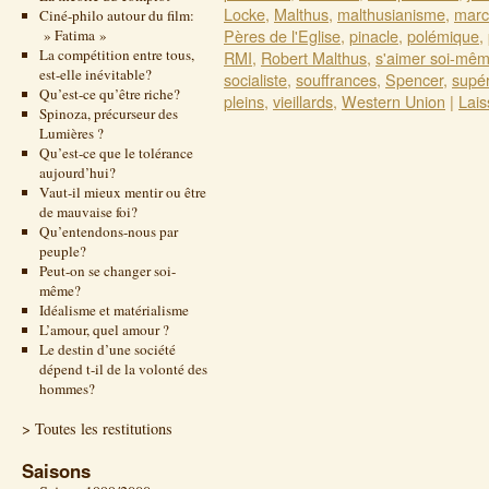
Locke
,
Malthus
,
malthusianisme
,
marc
Ciné-philo autour du film:
Pères de l'Eglise
,
pinacle
,
polémique
,
» Fatima »
La compétition entre tous,
RMI
,
Robert Malthus
,
s'aimer soi-mê
est-elle inévitable?
socialiste
,
souffrances
,
Spencer
,
supér
Qu’est-ce qu’être riche?
pleins
,
vieillards
,
Western Union
|
Lais
Spinoza, précurseur des
Lumières ?
Qu’est-ce que le tolérance
aujourd’hui?
Vaut-il mieux mentir ou être
de mauvaise foi?
Qu’entendons-nous par
peuple?
Peut-on se changer soi-
même?
Idéalisme et matérialisme
L’amour, quel amour ?
Le destin d’une société
dépend t-il de la volonté des
hommes?
> Toutes les restitutions
Saisons