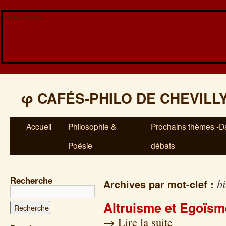
Veuillez patienter...
φ
CAFÉS-PHILO DE CHEVILL
Accueil
Philosophie &
Prochains thèmes -Da
Poésie
débats
Recherche
b
Archives par mot-clef :
Altruisme et Egoïsm
→
Lire la suite