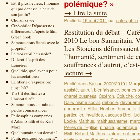
polémique? »
Est-il plus heureux l’homme
qui pas dépassé la haie de
→
Lire la suite
son jardin?
Publié le
15 mai 2011
par
cafes-philo
Choisir sa vie
Ciné-philo: Dépasser nos
Restitution du débat – Café
différences? d’après le film:
Green book
2010 Le bon Samaritain. V
Sommes-nous fâchés avec le
Les Stoïciens définissaien
progrès?
Le moi est-il haïssable?
l’humanité, sentiment de c
Diderot, l’esprit des
souffrances d’autrui, c’es
Lumières
Quel rôle, quel avenir pour
lecture
→
les associations?
La liberté d’expression:
Publié dans
Saison 2009/2010
|
Marq
jusqu’où?
assisté
,
autrui
,
bienfaisance
,
bonnes o
Y a t-il des limites à
charité business
,
Cicéron
,
Coluche
,
co
l’hospitalité?
Darwinisme social
,
débâcle
,
dévouem
Sommes-nous en train de
générosité
,
Hitler
,
Hobbes
,
humanité
,
perdre connaissances
particulier
,
invalides
,
Jacques Brel
,
ju
Philosophies comparées
Locke
,
Malthus
,
malthusianisme
,
marc
d’Adam Smith et de Karl
Pères de l'Eglise
,
pinacle
,
polémique
,
Marx
Quel humain pour demain?
RMI
,
Robert Malthus
,
s'aimer soi-mê
Punir, pourquoi, comment?
socialiste
,
souffrances
,
Spencer
,
supér