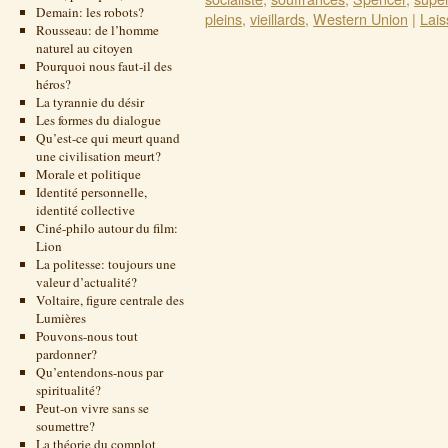
Demain: les robots?
pleins
,
vieillards
,
Western Union
|
Lais
Rousseau: de l’homme
naturel au citoyen
Pourquoi nous faut-il des
héros?
La tyrannie du désir
Les formes du dialogue
Qu’est-ce qui meurt quand
une civilisation meurt?
Morale et politique
Identité personnelle,
identité collective
Ciné-philo autour du film:
Lion
La politesse: toujours une
valeur d’actualité?
Voltaire, figure centrale des
Lumières
Pouvons-nous tout
pardonner?
Qu’entendons-nous par
spiritualité?
Peut-on vivre sans se
soumettre?
La théorie du complot