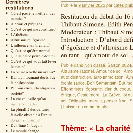
Dernières
Publié le
9 janvier 2025
par
cafes-phil
restitutions
Où est passé le meilleur des
Restitution du débat du 1
mondes ?
Thibaut Simone. Edith Per
A priori et préjugés
Qu’est-ce qui me constitue?
Modérateur : Thibaut Simo
L’Athéisme
Introduction : D’abord déf
Altruisme et Egoïsme
L’influence, un bienfait?
d’égoïsme et d’altruisme 
Qu’est-ce qu’être normal
en tant : qu’amour de soi
Quelle place pour le doute?
Qu’est-ce qui vous fait lever
Publié dans
Non classé
,
Saison 2024
le matin?
Altruisme rationel
,
Amour de soi
,
Amou
La bêtise a t-elle un avenir?
auto destruction
,
auto immolation
,
Ayn
Kant, un tournant décisif de
bienfaisance
,
Bon Samaritain
,
But mo
la philosophie
Peut-on être authentique en
Effondristes
,
égoïsme
,
élan du coeur
,
société?
éthique
,
Geste moral
,
La Grève
,
loi d
La vie vaut-elle qu’on
soi
,
Obligation morale
,
penser à soi
,
S
meure pour elle?
|
Laisser un commentaire
La pluralité des cultures
fait-elle obstacle à l’unité
du genre humain?
De l’inné à l’acquis
Thème: « La charité 
Le monde change