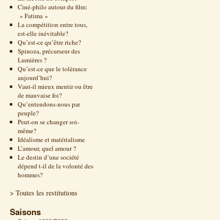
Ciné-philo autour du film:
» Fatima »
La compétition entre tous,
est-elle inévitable?
Qu’est-ce qu’être riche?
Spinoza, précurseur des
Lumières ?
Qu’est-ce que le tolérance
aujourd’hui?
Vaut-il mieux mentir ou être
de mauvaise foi?
Qu’entendons-nous par
peuple?
Peut-on se changer soi-
même?
Idéalisme et matérialisme
L’amour, quel amour ?
Le destin d’une société
dépend t-il de la volonté des
hommes?
> Toutes les restitutions
Saisons