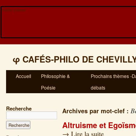
Veuillez patienter...
φ
CAFÉS-PHILO DE CHEVILL
Accueil
Philosophie &
Prochains thèmes -Da
Poésie
débats
Recherche
B
Archives par mot-clef :
Altruisme et Egoïsm
→
Lire la suite