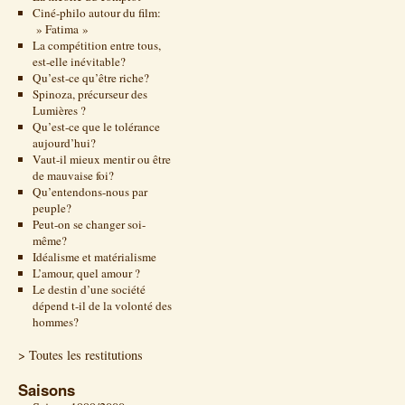
Ciné-philo autour du film:
» Fatima »
La compétition entre tous,
est-elle inévitable?
Qu’est-ce qu’être riche?
Spinoza, précurseur des
Lumières ?
Qu’est-ce que le tolérance
aujourd’hui?
Vaut-il mieux mentir ou être
de mauvaise foi?
Qu’entendons-nous par
peuple?
Peut-on se changer soi-
même?
Idéalisme et matérialisme
L’amour, quel amour ?
Le destin d’une société
dépend t-il de la volonté des
hommes?
> Toutes les restitutions
Saisons