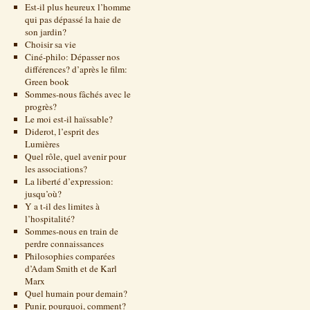
Est-il plus heureux l’homme
qui pas dépassé la haie de
son jardin?
Choisir sa vie
Ciné-philo: Dépasser nos
différences? d’après le film:
Green book
Sommes-nous fâchés avec le
progrès?
Le moi est-il haïssable?
Diderot, l’esprit des
Lumières
Quel rôle, quel avenir pour
les associations?
La liberté d’expression:
jusqu’où?
Y a t-il des limites à
l’hospitalité?
Sommes-nous en train de
perdre connaissances
Philosophies comparées
d’Adam Smith et de Karl
Marx
Quel humain pour demain?
Punir, pourquoi, comment?