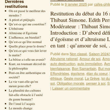
Dernières
Publié le
9 janvier 2025
par
cafes-phil
restitutions
Où est passé le meilleur des
Restitution du débat du 1
mondes ?
Thibaut Simone. Edith Per
A priori et préjugés
Qu’est-ce qui me constitue?
Modérateur : Thibaut Simo
L’Athéisme
Introduction : D’abord déf
Altruisme et Egoïsme
L’influence, un bienfait?
d’égoïsme et d’altruisme 
Qu’est-ce qu’être normal
en tant : qu’amour de soi
Quelle place pour le doute?
Qu’est-ce qui vous fait lever
Publié dans
Non classé
,
Saison 2024
le matin?
Altruisme rationel
,
Amour de soi
,
Amou
La bêtise a t-elle un avenir?
auto destruction
,
auto immolation
,
Ayn
Kant, un tournant décisif de
bienfaisance
,
Bon Samaritain
,
But mo
la philosophie
Peut-on être authentique en
Effondristes
,
égoïsme
,
élan du coeur
,
société?
éthique
,
Geste moral
,
La Grève
,
loi d
La vie vaut-elle qu’on
soi
,
Obligation morale
,
penser à soi
,
S
meure pour elle?
|
Laisser un commentaire
La pluralité des cultures
fait-elle obstacle à l’unité
du genre humain?
De l’inné à l’acquis
Le monde change