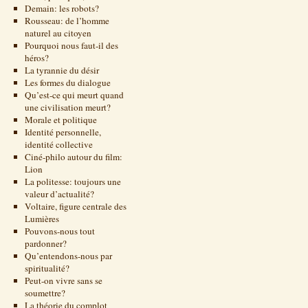
Demain: les robots?
Rousseau: de l’homme
naturel au citoyen
Pourquoi nous faut-il des
héros?
La tyrannie du désir
Les formes du dialogue
Qu’est-ce qui meurt quand
une civilisation meurt?
Morale et politique
Identité personnelle,
identité collective
Ciné-philo autour du film:
Lion
La politesse: toujours une
valeur d’actualité?
Voltaire, figure centrale des
Lumières
Pouvons-nous tout
pardonner?
Qu’entendons-nous par
spiritualité?
Peut-on vivre sans se
soumettre?
La théorie du complot