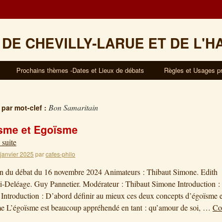
 DE CHEVILLY-LARUE ET DE L'H
Prochains thèmes -Dates et Lieux de débats
Règles et Usages p
Bon Samaritain
 par mot-clef :
isme et Egoïsme
 suite
 janvier 2025
par
cafes-philo
on du débat du 16 novembre 2024 Animateurs : Thibaut Simone. Edith
i-Deléage. Guy Pannetier. Modérateur : Thibaut Simone Introduction 
 Introduction : D’abord définir au mieux ces deux concepts d’égoïsme e
me L’égoïsme est beaucoup appréhendé en tant : qu’amour de soi, …
Co
→