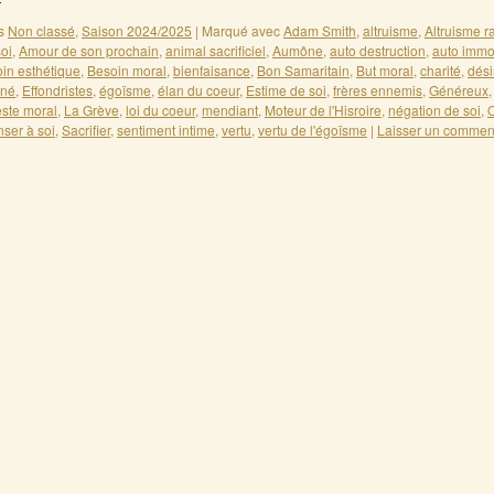
s
Non classé
,
Saison 2024/2025
|
Marqué avec
Adam Smith
,
altruisme
,
Altruisme r
oi
,
Amour de son prochain
,
animal sacrificiel
,
Aumône
,
auto destruction
,
auto immo
in esthétique
,
Besoin moral
,
bienfaisance
,
Bon Samaritain
,
But moral
,
charité
,
dési
ané
,
Effondristes
,
égoïsme
,
élan du coeur
,
Estime de soi
,
frères ennemis
,
Généreux
ste moral
,
La Grève
,
loi du coeur
,
mendiant
,
Moteur de l'Hisroire
,
négation de soi
,
O
ser à soi
,
Sacrifier
,
sentiment intime
,
vertu
,
vertu de l'égoïsme
|
Laisser un commen