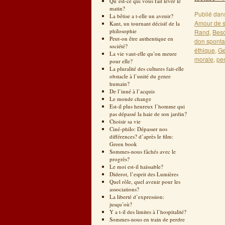
Qu’est-ce qui vous fait lever le
matin?
Publié dan
La bêtise a t-elle un avenir?
Amour de s
Kant, un tournant décisif de la
philosophie
Rand
,
Beso
Peut-on être authentique en
don spont
société?
éthique
,
Ge
La vie vaut-elle qu’on meure
morale
,
pen
pour elle?
La pluralité des cultures fait-elle
obstacle à l’unité du genre
humain?
De l’inné à l’acquis
Le monde change
Est-il plus heureux l’homme qui
pas dépassé la haie de son jardin?
Choisir sa vie
Ciné-philo: Dépasser nos
différences? d’après le film:
Green book
Sommes-nous fâchés avec le
progrès?
Le moi est-il haïssable?
Diderot, l’esprit des Lumières
Quel rôle, quel avenir pour les
associations?
La liberté d’expression:
jusqu’où?
Y a t-il des limites à l’hospitalité?
Sommes-nous en train de perdre