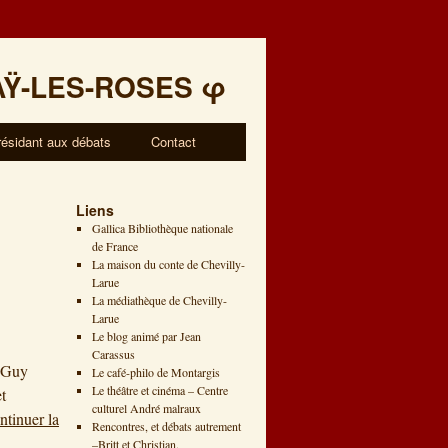
AŸ-LES-ROSES
φ
résidant aux débats
Contact
Liens
Gallica Bibliothèque nationale
de France
La maison du conte de Chevilly-
Larue
La médiathèque de Chevilly-
Larue
Le blog animé par Jean
Carassus
: Guy
Le café-philo de Montargis
Le théâtre et cinéma – Centre
t
culturel André malraux
ntinuer la
Rencontres, et débats autrement
–Britt et Christian.