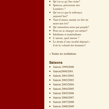
Qu’est-ce qu’être riche?
Spinoza, précurseur des
Lumières ?
Qu’est-ce que le tolérance
aujourd’hui?
Vaut-il mieux mentir ou être de
mauvaise foi?
Qu’entendons-nous par peuple?
Peut-on se changer soi-même?
Idéalisme et matérialisme
L’amour, quel amour ?
Le destin d’une société dépend t-
il de la volonté des hommes?
> Toutes les restitutions
Saisons
Saison 1999/2000
Saison2000/2001
Saison 2001/2002
Saison 2002/2003
Saison 2003/2004
Saison 2004/2005
Saison 2005/2006
Saison 2006/2007
Saison 2007/2008
Saison 2008/2009