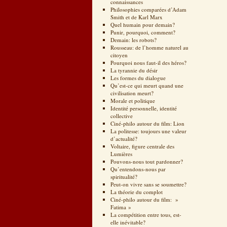
connaissances
Philosophies comparées d’Adam
Smith et de Karl Marx
Quel humain pour demain?
Punir, pourquoi, comment?
Demain: les robots?
Rousseau: de l’homme naturel au
citoyen
Pourquoi nous faut-il des héros?
La tyrannie du désir
Les formes du dialogue
Qu’est-ce qui meurt quand une
civilisation meurt?
Morale et politique
Identité personnelle, identité
collective
Ciné-philo autour du film: Lion
La politesse: toujours une valeur
d’actualité?
Voltaire, figure centrale des
Lumières
Pouvons-nous tout pardonner?
Qu’entendons-nous par
spiritualité?
Peut-on vivre sans se soumettre?
La théorie du complot
Ciné-philo autour du film: »
Fatima »
La compétition entre tous, est-
elle inévitable?