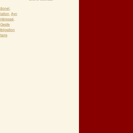
ationel
,
lation
,
Ayn
ntéressé
,
,
Geste
bligation
taire