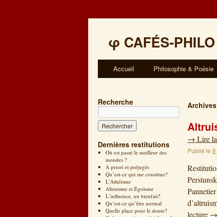
φ
CAFÉS-PHILO
Accueil
Philosophie & Poésie
Recherche
Archives
Altru
→
Lire la
Dernières restitutions
Publié le
9
Où est passé le meilleur des
mondes ?
Restituti
A priori et préjugés
Qu’est-ce qui me constitue?
Perstunsk
L’Athéisme
Altruisme et Egoïsme
Pannetier
L’influence, un bienfait?
d’altruis
Qu’est-ce qu’être normal
Quelle place pour le doute?
lecture