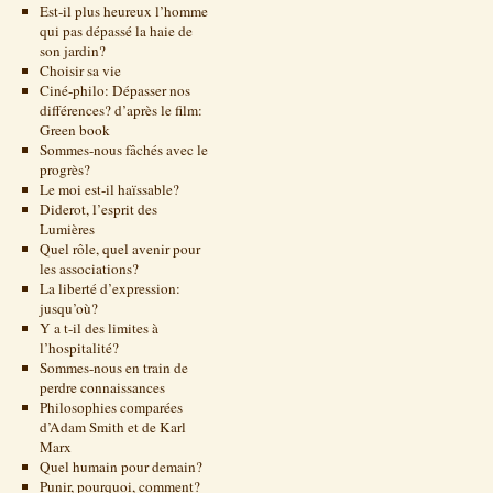
Est-il plus heureux l’homme
qui pas dépassé la haie de
son jardin?
Choisir sa vie
Ciné-philo: Dépasser nos
différences? d’après le film:
Green book
Sommes-nous fâchés avec le
progrès?
Le moi est-il haïssable?
Diderot, l’esprit des
Lumières
Quel rôle, quel avenir pour
les associations?
La liberté d’expression:
jusqu’où?
Y a t-il des limites à
l’hospitalité?
Sommes-nous en train de
perdre connaissances
Philosophies comparées
d’Adam Smith et de Karl
Marx
Quel humain pour demain?
Punir, pourquoi, comment?