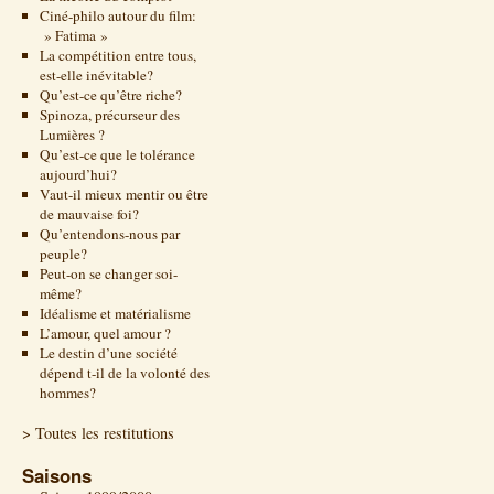
Ciné-philo autour du film:
» Fatima »
La compétition entre tous,
est-elle inévitable?
Qu’est-ce qu’être riche?
Spinoza, précurseur des
Lumières ?
Qu’est-ce que le tolérance
aujourd’hui?
Vaut-il mieux mentir ou être
de mauvaise foi?
Qu’entendons-nous par
peuple?
Peut-on se changer soi-
même?
Idéalisme et matérialisme
L’amour, quel amour ?
Le destin d’une société
dépend t-il de la volonté des
hommes?
> Toutes les restitutions
Saisons