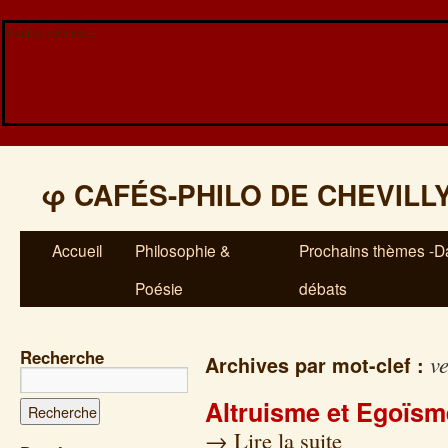
Veuillez patienter...
φ
CAFÉS-PHILO DE CHEVILL
Accueil
Philosophie &
Prochains thèmes -Da
Poésie
débats
Recherche
v
Archives par mot-clef :
Altruisme et Egoïsm
→
Lire la suite