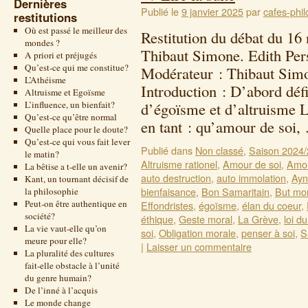
Dernières
Publié le
9 janvier 2025
par
cafes-phil
restitutions
Où est passé le meilleur des
Restitution du débat du 1
mondes ?
Thibaut Simone. Edith Per
A priori et préjugés
Qu’est-ce qui me constitue?
Modérateur : Thibaut Simo
L’Athéisme
Introduction : D’abord déf
Altruisme et Egoïsme
L’influence, un bienfait?
d’égoïsme et d’altruisme 
Qu’est-ce qu’être normal
en tant : qu’amour de soi
Quelle place pour le doute?
Qu’est-ce qui vous fait lever
Publié dans
Non classé
,
Saison 2024
le matin?
Altruisme rationel
,
Amour de soi
,
Amou
La bêtise a t-elle un avenir?
auto destruction
,
auto immolation
,
Ayn
Kant, un tournant décisif de
bienfaisance
,
Bon Samaritain
,
But mo
la philosophie
Peut-on être authentique en
Effondristes
,
égoïsme
,
élan du coeur
,
société?
éthique
,
Geste moral
,
La Grève
,
loi d
La vie vaut-elle qu’on
soi
,
Obligation morale
,
penser à soi
,
S
meure pour elle?
|
Laisser un commentaire
La pluralité des cultures
fait-elle obstacle à l’unité
du genre humain?
De l’inné à l’acquis
Le monde change