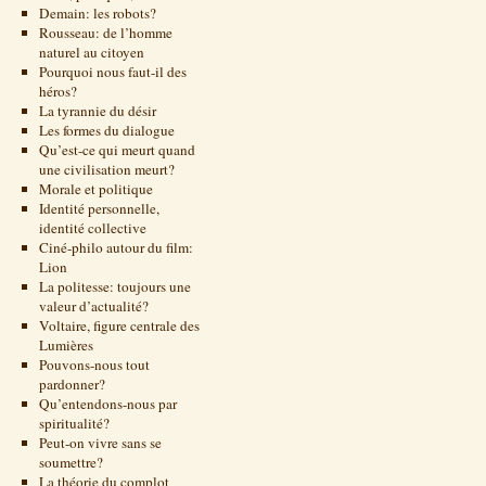
Demain: les robots?
Rousseau: de l’homme
naturel au citoyen
Pourquoi nous faut-il des
héros?
La tyrannie du désir
Les formes du dialogue
Qu’est-ce qui meurt quand
une civilisation meurt?
Morale et politique
Identité personnelle,
identité collective
Ciné-philo autour du film:
Lion
La politesse: toujours une
valeur d’actualité?
Voltaire, figure centrale des
Lumières
Pouvons-nous tout
pardonner?
Qu’entendons-nous par
spiritualité?
Peut-on vivre sans se
soumettre?
La théorie du complot