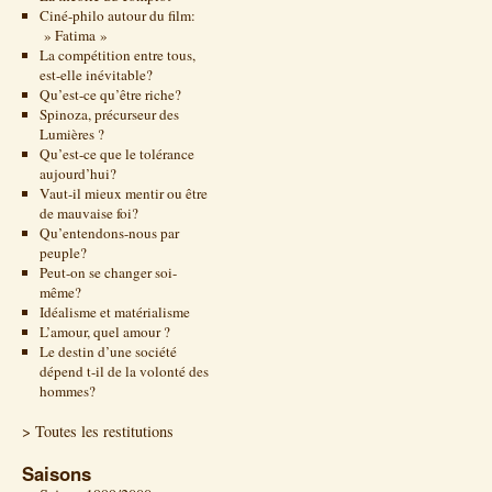
Ciné-philo autour du film:
» Fatima »
La compétition entre tous,
est-elle inévitable?
Qu’est-ce qu’être riche?
Spinoza, précurseur des
Lumières ?
Qu’est-ce que le tolérance
aujourd’hui?
Vaut-il mieux mentir ou être
de mauvaise foi?
Qu’entendons-nous par
peuple?
Peut-on se changer soi-
même?
Idéalisme et matérialisme
L’amour, quel amour ?
Le destin d’une société
dépend t-il de la volonté des
hommes?
> Toutes les restitutions
Saisons