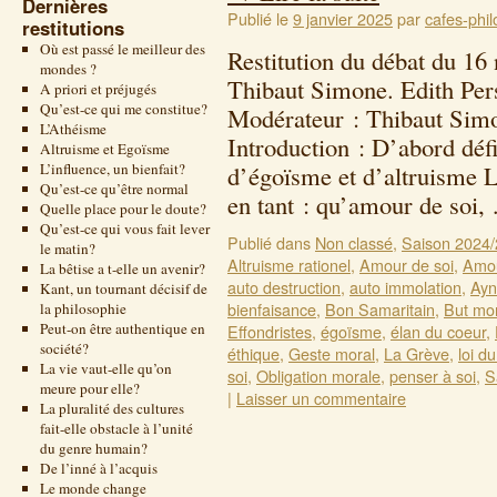
Dernières
Publié le
9 janvier 2025
par
cafes-phil
restitutions
Où est passé le meilleur des
Restitution du débat du 1
mondes ?
Thibaut Simone. Edith Per
A priori et préjugés
Qu’est-ce qui me constitue?
Modérateur : Thibaut Simo
L’Athéisme
Introduction : D’abord déf
Altruisme et Egoïsme
L’influence, un bienfait?
d’égoïsme et d’altruisme 
Qu’est-ce qu’être normal
en tant : qu’amour de soi
Quelle place pour le doute?
Qu’est-ce qui vous fait lever
Publié dans
Non classé
,
Saison 2024
le matin?
Altruisme rationel
,
Amour de soi
,
Amou
La bêtise a t-elle un avenir?
auto destruction
,
auto immolation
,
Ayn
Kant, un tournant décisif de
bienfaisance
,
Bon Samaritain
,
But mo
la philosophie
Peut-on être authentique en
Effondristes
,
égoïsme
,
élan du coeur
,
société?
éthique
,
Geste moral
,
La Grève
,
loi d
La vie vaut-elle qu’on
soi
,
Obligation morale
,
penser à soi
,
S
meure pour elle?
|
Laisser un commentaire
La pluralité des cultures
fait-elle obstacle à l’unité
du genre humain?
De l’inné à l’acquis
Le monde change