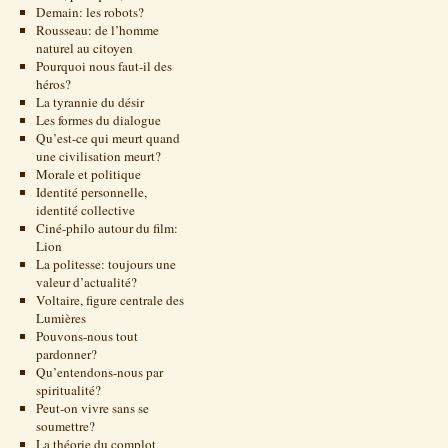
Demain: les robots?
Rousseau: de l’homme
naturel au citoyen
Pourquoi nous faut-il des
héros?
La tyrannie du désir
Les formes du dialogue
Qu’est-ce qui meurt quand
une civilisation meurt?
Morale et politique
Identité personnelle,
identité collective
Ciné-philo autour du film:
Lion
La politesse: toujours une
valeur d’actualité?
Voltaire, figure centrale des
Lumières
Pouvons-nous tout
pardonner?
Qu’entendons-nous par
spiritualité?
Peut-on vivre sans se
soumettre?
La théorie du complot