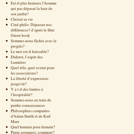
Est-il plus heureux l’homme
qui pas dépassé la haie de
son jardin?
Choisir sa vie
Ciné-philo: Dépasser nos
différences? d’après le film:
Green book
Sommes-nous fâchés avec le
progrès?
Le moi est-il haïssable?
Diderot, l’esprit des
Lumières
Quel rôle, quel avenir pour
les associations?
La liberté d’expression:
jusqu’où?
Y a t-il des limites à
l’hospitalité?
Sommes-nous en train de
perdre connaissances
Philosophies comparées
d’Adam Smith et de Karl
Marx
Quel humain pour demain?
Punir, pourquoi, comment?