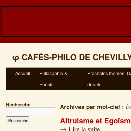
Veuillez patienter...
φ
CAFÉS-PHILO DE CHEVILL
Accueil
Philosophie &
Prochains thèmes -Da
Poésie
débats
Recherche
lo
Archives par mot-clef :
Altruisme et Egoïsm
→
Lire la suite